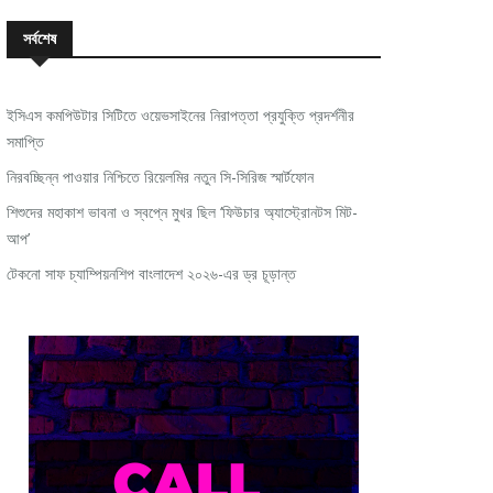
সর্বশেষ
ইসিএস কমপিউটার সিটিতে ওয়েভসাইনের নিরাপত্তা প্রযুক্তি প্রদর্শনীর
সমাপ্তি
নিরবচ্ছিন্ন পাওয়ার নিশ্চিতে রিয়েলমির নতুন সি-সিরিজ স্মার্টফোন
শিশুদের মহাকাশ ভাবনা ও স্বপ্নে মুখর ছিল ‘ফিউচার অ্যাস্ট্রোনটস মিট-
আপ’
টেকনো সাফ চ্যাম্পিয়নশিপ বাংলাদেশ ২০২৬-এর ড্র চূড়ান্ত