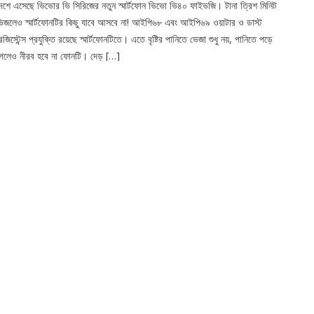
েশে এসেছে ভিভোর ভি সিরিজের নতুন স্মার্টফোন ভিভো ভি৪০ ফাইভজি। টানা ত্রিশ মিনিট
িজলেও স্মার্টফোনটির কিছু যাবে আসবে না! আইপি৬৮ এবং আইপি৬৯ ওয়াটার ও ডাস্ট
েজিস্টেন্স প্রযুক্তি রয়েছে স্মার্টফোনটিতে। এতে বৃষ্টির পানিতে ভেজা শুধু নয়, পানিতে পড়ে
েলেও নীরব হবে না ফোনটি। দেড় […]