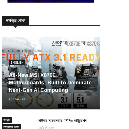
জনপ্রিয় পোস্ট
ENGLISH
All-New MSI X870E
Motherboards- Built to Dominate
Next-Gen AI Computing
২৬/০৯/২০২৪
উদ্যোগ
সাইবার সচেতনতায় ‘সিসিএ ফাউন্ডেশন’
সাম্প্রতিক সংবাদ
২৩/১২/২০২০