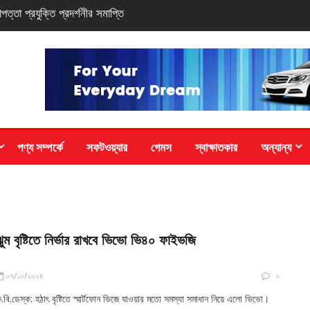
সি-সিরিজ স্মার্টফোন
পণ্য সম্পর্কে
সফটওয়্যার
গেমস
স্বাক্ষাতকার
অন্যান্য
ঝুম বৃষ্টিতে নির্ভার রাখবে ভিভো ভি৪০ ফাইভজি
০৭/১০/২০২৪
০
.বি.ডেস্ক: হঠাৎ বৃষ্টিতে স্মার্টফোন ভিজে যাওয়ার মতো সমস্যা সমাধান নিয়ে এলো ভিভো।