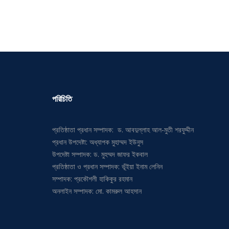
পরিচিতি
প্রতিষ্ঠাতা প্রধান সম্পাদক: ড. আবদুল্লাহ আল-মুতী শরফুদ্দীন
প্রধান উপদেষ্টা: অধ্যাপক মুহাম্মদ ইউনুস
উপদেষ্টা সম্পাদক: ড. মুহম্মদ জাফর ইকবাল
প্রতিষ্ঠাতা ও প্রধান সম্পাদক: ভূঁইয়া ইনাম লেনিন
সম্পাদক: প্রকৌশলী হাকিকুর রহমান
অনলাইন সম্পাদক: মো. কামরুল আহসান