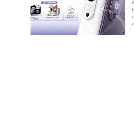
দ
ভ
র
গ