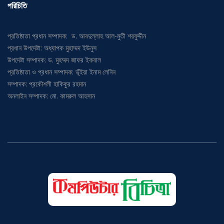
পরিচিতি
প্রতিষ্ঠাতা প্রধান সম্পাদক: ড. আবদুল্লাহ আল-মুতী শরফুদ্দীন
প্রধান উপদেষ্টা: অধ্যাপক মুহাম্মদ ইউনুস
উপদেষ্টা সম্পাদক: ড. মুহম্মদ জাফর ইকবাল
প্রতিষ্ঠাতা ও প্রধান সম্পাদক: ভূঁইয়া ইনাম লেনিন
সম্পাদক: প্রকৌশলী হাকিকুর রহমান
অনলাইন সম্পাদক: মো. কামরুল আহসান