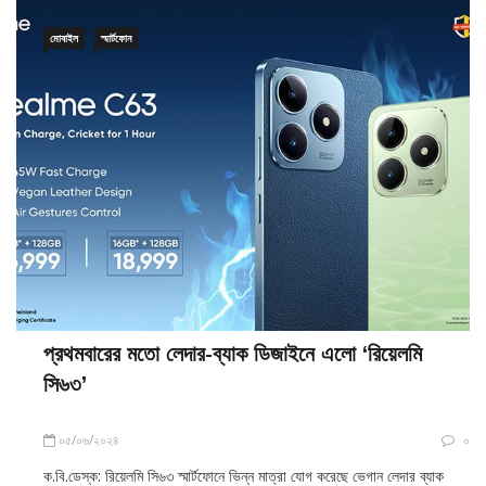
মোবাইল
স্মার্টফোন
প্রথমবারের মতো লেদার-ব্যাক ডিজাইনে এলো ‘রিয়েলমি
সি৬৩’
০৫/০৬/২০২৪
০
ক.বি.ডেস্ক: রিয়েলমি সি৬৩ স্মার্টফোনে ভিন্ন মাত্রা যোগ করেছে ভেগান লেদার ব্যাক