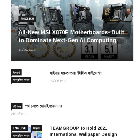
ENGLISH
All-New MSI X870E Motherboards- Built
to Dominate Next-Gen AI Computing
২৬/০৯/২০২৪
উদ্যোগ
সাইবার সচেতনতায় ‘সিসিএ ফাউন্ডেশন’
সাম্প্রতিক সংবাদ
২৩/১২/২০২০
পথ চলতে মোবাইলফোন নয়
চিঠিপত্র
১৫/০১/২০২০
TEAMGROUP to Hold 2021
ENGLISH
উদ্যোগ
International Wallpaper Design
সাম্প্রতিক সংবাদ