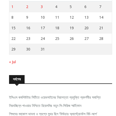
1
2
3
4
5
6
7
8
9
10
11
12
13
14
15
16
17
18
19
20
21
22
23
24
25
26
27
28
29
30
31
« Jul
সর্বশেষ
ইসিএস কমপিউটার সিটিতে ওয়েভসাইনের নিরাপত্তা প্রযুক্তি প্রদর্শনীর সমাপ্তি
নিরবচ্ছিন্ন পাওয়ার নিশ্চিতে রিয়েলমির নতুন সি-সিরিজ স্মার্টফোন
শিশুদের মহাকাশ ভাবনা ও স্বপ্নে মুখর ছিল ‘ফিউচার অ্যাস্ট্রোনটস মিট-আপ’