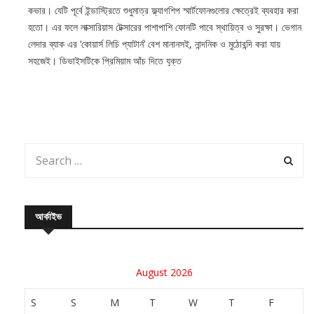
কভার। যেটি পূর্বে ইন্ডাস্ট্রিতে শুধুমাত্র ফ্ল্যাগশিপ স্মার্টফোনগুলোর ক্ষেত্রেই ব্যবহার করা
হতো। এর ফলে লাক্সারিয়াস টেক্সারের পাশাপাশি ফোনটি পাবে স্থায়িত্ব ও সুরক্ষা। ভেগান
লেদার ব্যাক এর ‘কোয়ার্স লিচি প্যাটার্ন’ বেশ মানানসই, নান্দনিক ও মুঠোবন্দি করা যায়
সহজেই। ডিভাইসটিকে প্রিমিয়াম আঁচ দিতে যুক্ত
আর্কাইভ
August 2026
S
S
M
T
W
T
F