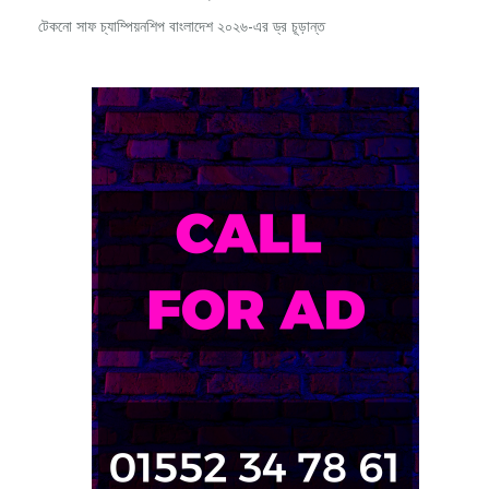
টেকনো সাফ চ্যাম্পিয়নশিপ বাংলাদেশ ২০২৬-এর ড্র চূড়ান্ত