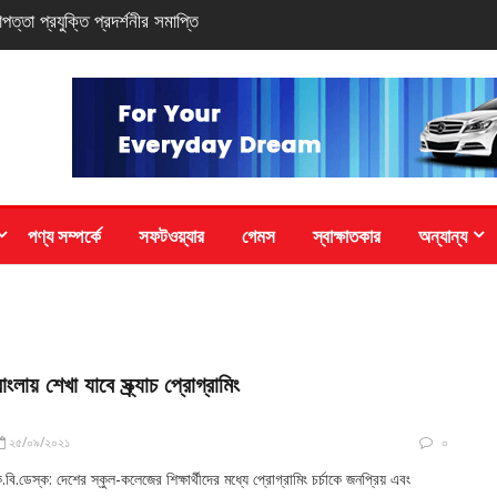
লমির নতুন সি-সিরিজ স্মার্টফোন
পণ্য সম্পর্কে
সফটওয়্যার
গেমস
স্বাক্ষাতকার
অন্যান্য
াংলায় শেখা যাবে স্ক্র্যাচ প্রোগ্রামিং
২৫/০৯/২০২১
০
.বি.ডেস্ক: দেশের স্কুল-কলেজের শিক্ষার্থীদের মধ্যে প্রোগ্রামিং চর্চাকে জনপ্রিয় এবং