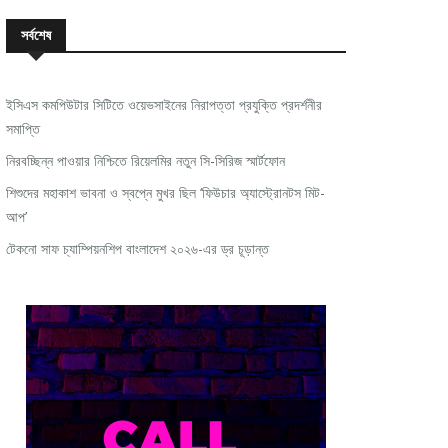
সর্বশেষ
ইসিএস কমপিউটার সিটিতে ওয়েভসাইনের নিরাপত্তা প্রযুক্তি প্রদর্শনীর
সমাপ্তি
নিরবচ্ছিন্ন পাওয়ার নিশ্চিতে রিয়েলমির নতুন সি-সিরিজ স্মার্টফোন
শিশুদের মহাকাশ ভাবনা ও স্বপ্নে মুখর ছিল ‘ফিউচার অ্যাস্ট্রোনটস মিট-
আপ’
টেকনো সাফ চ্যাম্পিয়নশিপ বাংলাদেশ ২০২৬-এর ড্র চূড়ান্ত