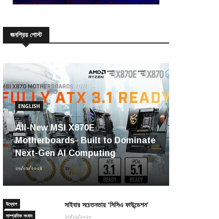
জনপ্রিয় পোস্ট
ENGLISH
All-New MSI X870E
Motherboards- Built to Dominate
Next-Gen AI Computing
২৬/০৯/২০২৪
উদ্যোগ
সাইবার সচেতনতায় ‘সিসিএ ফাউন্ডেশন’
সাম্প্রতিক সংবাদ
২৩/১২/২০২০