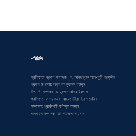
পরিচিতি
প্রতিষ্ঠাতা প্রধান সম্পাদক: ড. আবদুল্লাহ আল-মুতী শরফুদ্দীন
প্রধান উপদেষ্টা: অধ্যাপক মুহাম্মদ ইউনুস
উপদেষ্টা সম্পাদক: ড. মুহম্মদ জাফর ইকবাল
প্রতিষ্ঠাতা ও প্রধান সম্পাদক: ভূঁইয়া ইনাম লেনিন
সম্পাদক: প্রকৌশলী হাকিকুর রহমান
অনলাইন সম্পাদক: মো. কামরুল আহসান