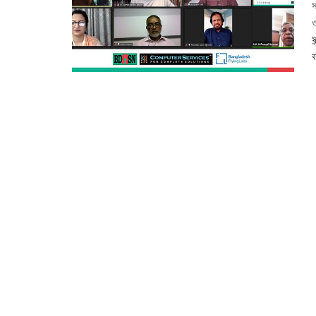
স
ও
স
ব