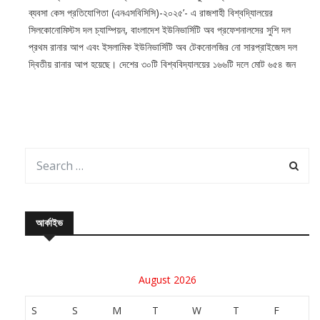
ব্যবসা কেস প্রতিযোগিতা (এনএসবিসিসি)-২০২৫’- এ রাজশাহী বিশ্বদ্যিালয়ের
সিলকোনোমিস্টস দল চ্যাম্পিয়ন, বাংলাদেশ ইউনিভার্সিটি অব প্রফেশনালসের সুশি দল
প্রথম রানার আপ এবং ইসলামিক ইউনিভার্সিটি অব টেকনোলজির নো সারপ্রাইজেস দল
দ্বিতীয় রানার আপ হয়েছে। দেশের ৩০টি বিশ্ববিদ্যালয়ের ১৬৬টি দলে মোট ৬৫৪ জন
প্রতিযোগী এই
আর্কাইভ
August 2026
S
S
M
T
W
T
F