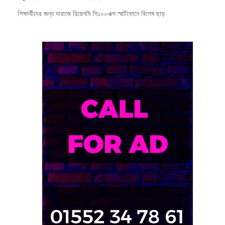
শিক্ষার্থীদের জন্য দারাজে রিয়েলমি সি১০০এক্স স্মার্টফোনে বিশেষ ছাড়