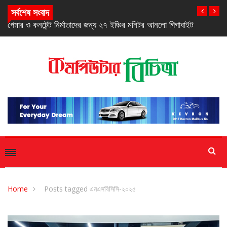
সর্বশেষ সংবাদ
বাইট
৭,৫০০ এমএএইচ ব্যাটারি ও গরিলা গ্লাস ৭আই-তে শাওমির নতুন
রেডমি ১৭
Home
Posts tagged এনএসবিসিসি-২০২৫