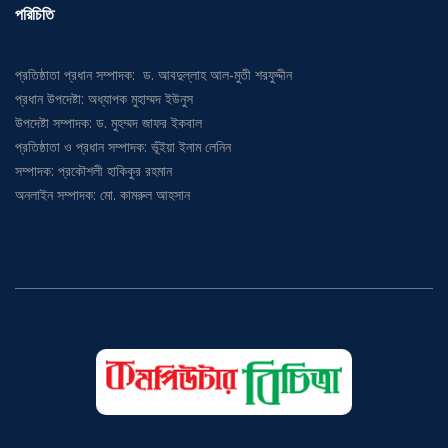
পরিচিতি
প্রতিষ্ঠাতা প্রধান সম্পাদক: ড. আবদুল্লাহ আল-মুতী শরফুদ্দীন
প্রধান উপদেষ্টা: অধ্যাপক মুহাম্মদ ইউনুস
উপদেষ্টা সম্পাদক: ড. মুহম্মদ জাফর ইকবাল
প্রতিষ্ঠাতা ও প্রধান সম্পাদক: ভূঁইয়া ইনাম লেনিন
সম্পাদক: প্রকৌশলী হাকিকুর রহমান
অনলাইন সম্পাদক: মো. কামরুল আহসান