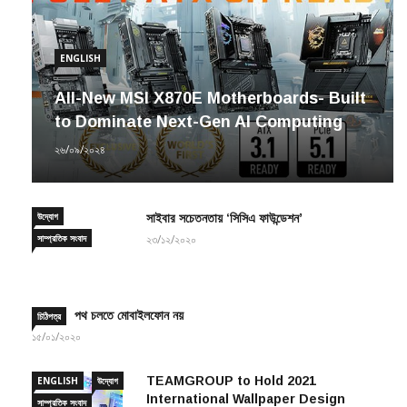
ENGLISH
All-New MSI X870E Motherboards- Built
to Dominate Next-Gen AI Computing
২৬/০৯/২০২৪
উদ্যোগ
সাইবার সচেতনতায় ‘সিসিএ ফাউন্ডেশন’
সাম্প্রতিক সংবাদ
২৩/১২/২০২০
পথ চলতে মোবাইলফোন নয়
চিঠিপত্র
১৫/০১/২০২০
TEAMGROUP to Hold 2021
ENGLISH
উদ্যোগ
International Wallpaper Design
সাম্প্রতিক সংবাদ