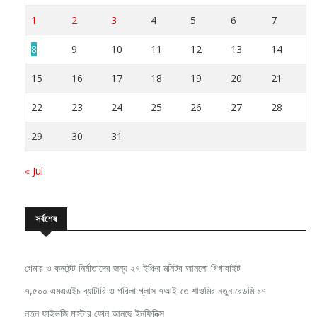
1
2
3
4
5
6
7
8
9
10
11
12
13
14
15
16
17
18
19
20
21
22
23
24
25
26
27
28
29
30
31
« Jul
সর্বশেষ
গেমার ও কনটেন্ট নির্মাতাদের জন্য ২৭ ইঞ্চির মনিটর আনলো গিগাবাইট
৭,৫০০ এমএএইচ ব্যাটারি ও গরিলা গ্লাস ৭আই-তে শাওমির নতুন রেডমি ১৭
নতুন ফাইভজি মাস্টার ফোন আনছে ইনফিনিক্স