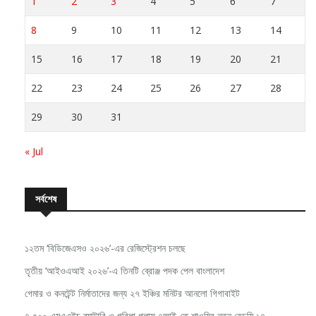
1
2
3
4
5
6
7
8
9
10
11
12
13
14
15
16
17
18
19
20
21
22
23
24
25
26
27
28
29
30
31
« Jul
সর্বশেষ
১২তম ‘বিডিজেএসও ২০২৬’-এর রেজিস্ট্রেশন চলছে
তৃতীয় ‘আইওএআই ২০২৬’-এ তিনটি ব্রোঞ্জ পদক পেল বাংলাদেশ
গেমার ও কনটেন্ট নির্মাতাদের জন্য ২৭ ইঞ্চির মনিটর আনলো গিগাবাইট
৭,৫০০ এমএএইচ ব্যাটারি ও গরিলা গ্লাস ৭আই-তে শাওমির নতুন রেডমি ১৭