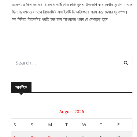
এক্সপোতে ছিল সরাসরি রিয়েলমি স্মার্টফোনে ৫জি সুবিধা উপভোগ করে দেখার সুযোগ। সঙ্গে
ছিল প্রথমবারের মতো রিয়েলমি’র এআইওটি ডিভাইসগুলো পরখ করে দেখার সুযোগও।
সব মিলিয়ে রিয়েলমি’র প্রতি তরুণদের আগ্রহের পারদ যে দেশজুড়ে তুঙ্গে
আর্কাইভ
August 2026
S
S
M
T
W
T
F