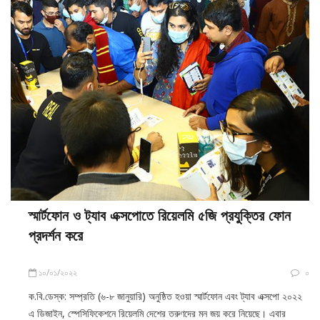
স্মার্টফোন ও ট্যাব এক্সপোতে রিয়েলমি ৫জি প্রযুক্তির ফোন
প্রদর্শন করে
১০/০১/২০২২
০
ক.বি.ডেস্ক: সম্প্রতি (৬-৮ জানুয়ারি) অনুষ্ঠিত হওয়া স্মার্টফোন এবং ট্যাব এক্সপো ২০২২
এ ডিজাইন, স্পেসিফিকেশনে রিয়েলমি দেশের তরুণদের মন জয় করে নিয়েছে। এবার