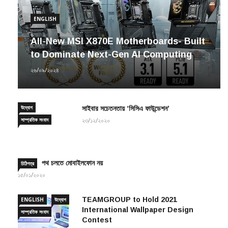
ENGLISH
All-New MSI X870E Motherboards- Built
to Dominate Next-Gen AI Computing
২৬/০৯/২০২৪
উদ্যোগ
সাইবার সচেতনতায় ‘সিসিএ ফাউন্ডেশন’
সাম্প্রতিক সংবাদ
২৩/১২/২০২০
পথ চলতে মোবাইলফোন নয়
চিঠিপত্র
১৫/০১/২০২০
TEAMGROUP to Hold 2021
ENGLISH
উদ্যোগ
International Wallpaper Design
সাম্প্রতিক সংবাদ
Contest