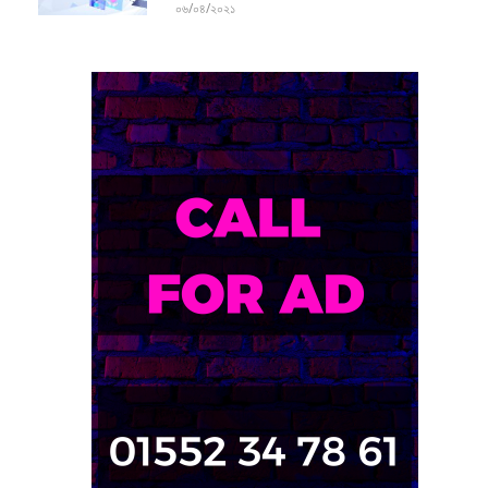
০৬/০৪/২০২১