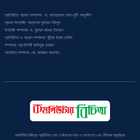
প্রতিষ্ঠাতা প্রধান সম্পাদক: ড. আবদুল্লাহ আল-মুতী শরফুদ্দীন
প্রধান উপদেষ্টা: অধ্যাপক মুহাম্মদ ইউনুস
উপদেষ্টা সম্পাদক: ড. মুহম্মদ জাফর ইকবাল
প্রতিষ্ঠাতা ও প্রধান সম্পাদক: ভূঁইয়া ইনাম লেনিন
সম্পাদক: প্রকৌশলী হাকিকুর রহমান
অনলাইন সম্পাদক: মো. কামরুল আহসান
কমপিউটার বিচিত্রা প্রতিনিয়ত দেশ ও বিদেশের তথ্য ও যোগাযোগ এবং টেলিকম প্রযুক্তির