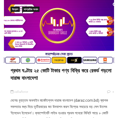
উদ্যোগ
সাম্প্রতিক সংবাদ
প্রথম ঘণ্টায় ২৫ কোটি টাকার পণ্য বিক্রি করে রেকর্ড গড়লো
দারাজ বাংলাদেশ!
১২/১১/২০২০
০
দেশের বৃহত্তম অনলাইন মার্কেটপ্লেস দারাজ বাংলাদেশ (daraz.com.bd) ব্যাপক
সফলতার মধ্য দিয়ে তৃতীয়বারের মত উদযাপন করল বিশ্বের সবচেয়ে বড় সেল উতসব
‘ইলেভেন ইলেভেন’। ক্যাম্পেইনটি লাইভ হওয়ার প্রথম পনেরো মিনিটে সাড়ে ৮ কোটি
টাকার (১ মিলিয়ন ডলার) পণ্য বিক্রি করে নিজেদের বিগত বছরের রেকর্ড ভেঙ্গেছে