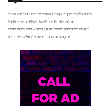
ইসিএস কমপিউটার সিটিতে ওয়েভসাইনের নিরাপত্তা প্রযুক্তি প্রদর্শনীর সমাপ্তি
নিরবচ্ছিন্ন পাওয়ার নিশ্চিতে রিয়েলমির নতুন সি-সিরিজ স্মার্টফোন
শিশুদের মহাকাশ ভাবনা ও স্বপ্নে মুখর ছিল ‘ফিউচার অ্যাস্ট্রোনটস মিট-আপ’
টেকনো সাফ চ্যাম্পিয়নশিপ বাংলাদেশ ২০২৬-এর ড্র চূড়ান্ত