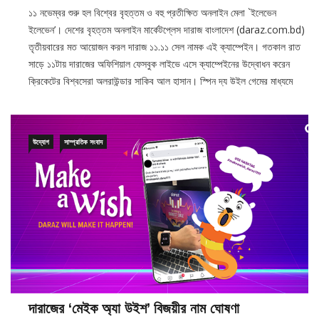
ইলেভেন’। দেশের বৃহত্তম অনলাইন মার্কেটপ্লেস দারাজ বাংলাদেশ (daraz.com.bd)
তৃতীয়বারের মত আয়োজন করল দারাজ ১১.১১ সেল নামক এই ক্যাম্পেইন। গতকাল রাত
সাড়ে ১১টায় দারাজের অফিশিয়াল ফেসবুক লাইভে এসে ক্যাম্পেইনের উদ্বোধন করেন
ক্রিকেটের বিশ্বসেরা অলরাউন্ডার সাকিব আল হাসান। স্পিন দ্য উইল গেমের মাধ্যমে
উদ্যোগ
সাম্প্রতিক সংবাদ
দারাজের ‘মেইক অ্যা উইশ’ বিজয়ীর নাম ঘোষণা