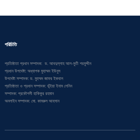
পরিচিতি
প্রতিষ্ঠাতা প্রধান সম্পাদক: ড. আবদুল্লাহ আল-মুতী শরফুদ্দীন
প্রধান উপদেষ্টা: অধ্যাপক মুহাম্মদ ইউনুস
উপদেষ্টা সম্পাদক: ড. মুহম্মদ জাফর ইকবাল
প্রতিষ্ঠাতা ও প্রধান সম্পাদক: ভূঁইয়া ইনাম লেনিন
সম্পাদক: প্রকৌশলী হাকিকুর রহমান
অনলাইন সম্পাদক: মো. কামরুল আহসান