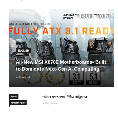
ENGLISH
All-New MSI X870E Motherboards- Built
to Dominate Next-Gen AI Computing
২৬/০৯/২০২৪
উদ্যোগ
সাইবার সচেতনতায় ‘সিসিএ ফাউন্ডেশন’
সাম্প্রতিক সংবাদ
২৩/১২/২০২০