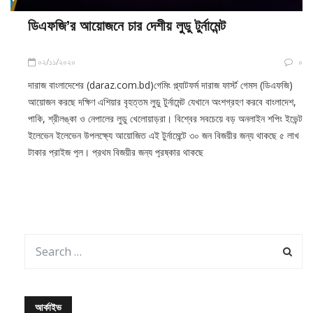
ডিএফজি’র আয়োজনে চার দেশীয় লুডু টুর্নামেন্ট
০২/১১/২০২০
০
দারাজ বাংলাদেশের (daraz.com.bd)গেমিং প্ল্যাটফর্ম দারাজ ফার্স্ট গেমস (ডিএফজি)
আয়োজন করছে দক্ষিণ এশিয়ার বৃহত্তম লুডু টুর্নামেন্ট যেখানে অংশগ্রহণ করবে বাংলাদেশ,
পাকি, শ্রীলঙ্কা ও নেপালের লুডু খেলোয়াড়রা। বিশ্বের সবচেয়ে বড় অনলাইন শপিং ইভেন্ট
ইলেভেন ইলেভেন উপলক্ষ্যে আয়োজিত এই টুর্নামেন্টে ৩০ জন বিজয়ীর জন্য থাকছে ৫ লাখ
টাকার প্রাইজ পুল। প্রথম বিজয়ীর জন্য পুরষ্কার থাকছে
আর্কাইভ