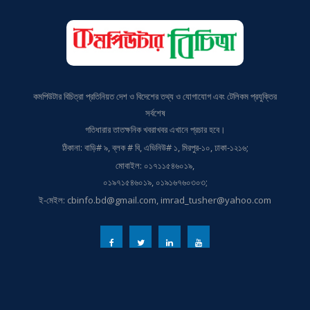
কমপিউটার বিচিত্রা প্রতিনিয়ত দেশ ও বিদেশের তথ্য ও যোগাযোগ এবং টেলিকম প্রযুক্তির
সর্বশেষ
গতিধারার তাতক্ষনিক খবরাখবর এখানে প্রচার হবে।
ঠিকানা: বাড়ি# ৯, ব্লক # বি, এভিনিউ# ১, মিরপুর-১০, ঢাকা-১২১৬;
মোবাইল: ০১৭১১৫৪৬০১৯,
০১৯৭১৫৪৬০১৯, ০১৯১৬৭৬০৩০৩;
ই-মেইল: cbinfo.bd@gmail.com, imrad_tusher@yahoo.com