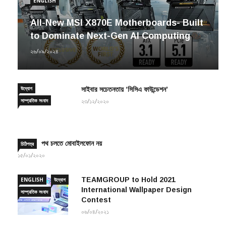
ENGLISH
All-New MSI X870E Motherboards- Built
to Dominate Next-Gen AI Computing
২৬/০৯/২০২৪
উদ্যোগ
সাইবার সচেতনতায় ‘সিসিএ ফাউন্ডেশন’
সাম্প্রতিক সংবাদ
২৩/১২/২০২০
পথ চলতে মোবাইলফোন নয়
চিঠিপত্র
১৫/০১/২০২০
TEAMGROUP to Hold 2021
ENGLISH
উদ্যোগ
International Wallpaper Design
সাম্প্রতিক সংবাদ
Contest
০৬/০৪/২০২১