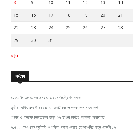
8
9
10
11
12
13
14
15
16
17
18
19
20
21
22
23
24
25
26
27
28
29
30
31
« Jul
সর্বশেষ
১২তম ‘বিডিজেএসও ২০২৬’-এর রেজিস্ট্রেশন চলছে
তৃতীয় ‘আইওএআই ২০২৬’-এ তিনটি ব্রোঞ্জ পদক পেল বাংলাদেশ
গেমার ও কনটেন্ট নির্মাতাদের জন্য ২৭ ইঞ্চির মনিটর আনলো গিগাবাইট
৭,৫০০ এমএএইচ ব্যাটারি ও গরিলা গ্লাস ৭আই-তে শাওমির নতুন রেডমি ১৭