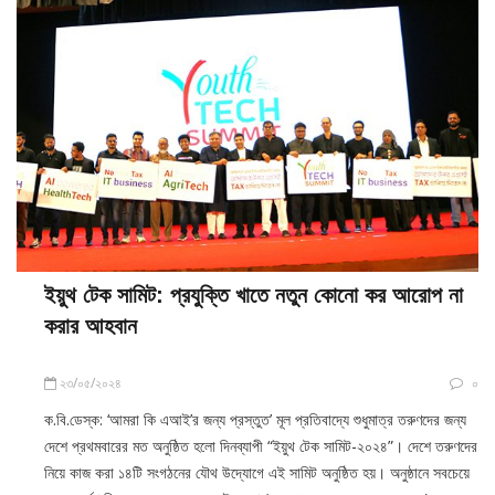
ইয়ুথ টেক সামিট: প্রযুক্তি খাতে নতুন কোনো কর আরোপ না
করার আহবান
২৩/০৫/২০২৪
০
ক.বি.ডেস্ক: ‘আমরা কি এআই’র জন্য প্রস্তুত’ মূল প্রতিবাদ্যে শুধুমাত্র তরুণদের জন্য
দেশে প্রথমবারের মত অনুষ্ঠিত হলো দিনব্যাপী “ইয়ুথ টেক সামিট-২০২৪”। দেশে তরুণদের
নিয়ে কাজ করা ১৪টি সংগঠনের যৌথ উদ্যোগে এই সামিট অনুষ্ঠিত হয়। অনুষ্ঠানে সবচেয়ে