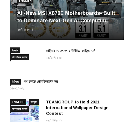
ENGLISH
All-New MSI X870E Motherboards- Built
to Dominate Next-Gen AI Computing
২৬/০৯/২০২৪
উদ্যোগ
সাইবার সচেতনতায় ‘সিসিএ ফাউন্ডেশন’
সাম্প্রতিক সংবাদ
২৩/১২/২০২০
পথ চলতে মোবাইলফোন নয়
চিঠিপত্র
১৫/০১/২০২০
TEAMGROUP to Hold 2021
ENGLISH
উদ্যোগ
International Wallpaper Design
সাম্প্রতিক সংবাদ
Contest
০৬/০৪/২০২১