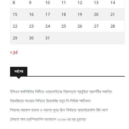
8
9
10
11
12
13
14
15
16
17
18
19
20
21
22
23
24
25
26
27
28
29
30
31
« Jul
সর্বশেষ
ইসিএস কমপিউটার সিটিতে ওয়েভসাইনের নিরাপত্তা প্রযুক্তি প্রদর্শনীর সমাপ্তি
নিরবচ্ছিন্ন পাওয়ার নিশ্চিতে রিয়েলমির নতুন সি-সিরিজ স্মার্টফোন
শিশুদের মহাকাশ ভাবনা ও স্বপ্নে মুখর ছিল ‘ফিউচার অ্যাস্ট্রোনটস মিট-আপ’
টেকনো সাফ চ্যাম্পিয়নশিপ বাংলাদেশ ২০২৬-এর ড্র চূড়ান্ত