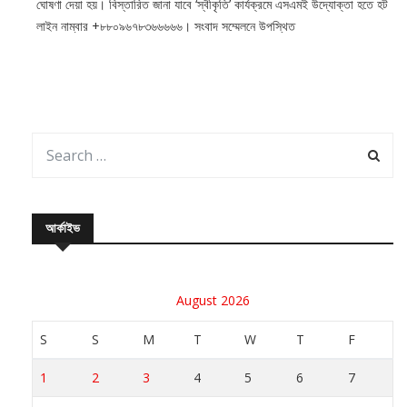
ঘোষণা দেয়া হয়। বিস্তারিত জানা যাবে ‘স্বীকৃতি’ কার্যক্রমে এসএমই উদ্যোক্তা হতে হট
লাইন নাম্বার +৮৮০৯৬৭৮৩৬৬৬৬৬। সংবাদ সম্মেলনে উপস্থিত
আর্কাইভ
August 2026
S
S
M
T
W
T
F
1
2
3
4
5
6
7