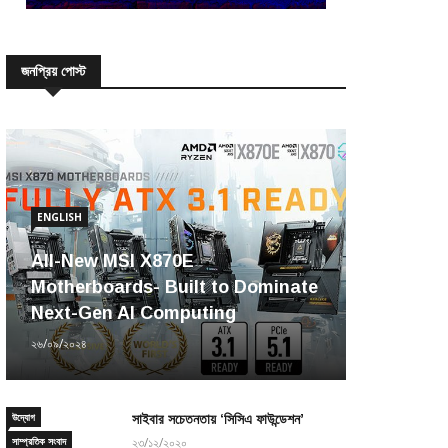
জনপ্রিয় পোস্ট
ENGLISH
All-New MSI X870E
Motherboards- Built to Dominate
Next-Gen AI Computing
২৬/০৯/২০২৪
উদ্যোগ
সাইবার সচেতনতায় ‘সিসিএ ফাউন্ডেশন’
সাম্প্রতিক সংবাদ
২৩/১২/২০২০