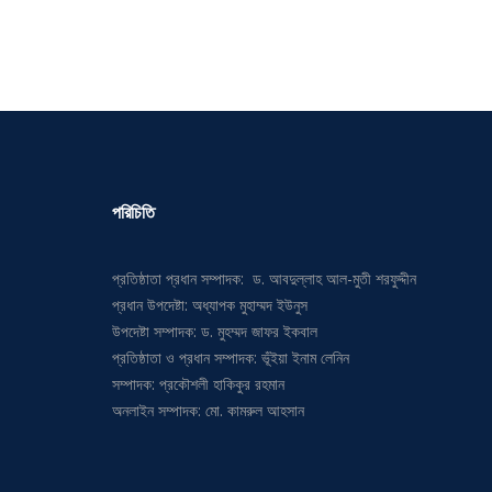
পরিচিতি
প্রতিষ্ঠাতা প্রধান সম্পাদক: ড. আবদুল্লাহ আল-মুতী শরফুদ্দীন
প্রধান উপদেষ্টা: অধ্যাপক মুহাম্মদ ইউনুস
উপদেষ্টা সম্পাদক: ড. মুহম্মদ জাফর ইকবাল
প্রতিষ্ঠাতা ও প্রধান সম্পাদক: ভূঁইয়া ইনাম লেনিন
সম্পাদক: প্রকৌশলী হাকিকুর রহমান
অনলাইন সম্পাদক: মো. কামরুল আহসান