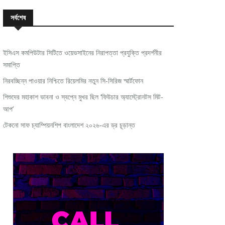
সর্বশেষ
ইসিএস কমপিউটার সিটিতে ওয়েভসাইনের নিরাপত্তা প্রযুক্তি প্রদর্শনীর
সমাপ্তি
নিরবচ্ছিন্ন পাওয়ার নিশ্চিতে রিয়েলমির নতুন সি-সিরিজ স্মার্টফোন
শিশুদের মহাকাশ ভাবনা ও স্বপ্নে মুখর ছিল ‘ফিউচার অ্যাস্ট্রোনটস মিট-
আপ’
টেকনো সাফ চ্যাম্পিয়নশিপ বাংলাদেশ ২০২৬-এর ড্র চূড়ান্ত