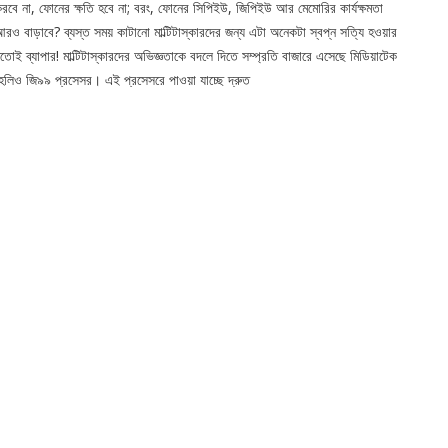
রবে না, ফোনের ক্ষতি হবে না; বরং, ফোনের সিপিইউ, জিপিইউ আর মেমোরির কার্যক্ষমতা
রও বাড়াবে? ব্যস্ত সময় কাটানো মাল্টিটাস্কারদের জন্য এটা অনেকটা স্বপ্ন সত্যি হওয়ার
তোই ব্যাপার! মাল্টিটাস্কারদের অভিজ্ঞতাকে বদলে দিতে সম্প্রতি বাজারে এসেছে মিডিয়াটেক
েলিও জি৯৯ প্রসেসর। এই প্রসেসরে পাওয়া যাচ্ছে দ্রুত