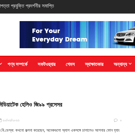
সি-সিরিজ স্মার্টফোন
পণ্য সম্পর্কে
সফটওয়্যার
গেমস
স্বাক্ষাতকার
অন্যান্য
মিডিয়াটেক হেলিও জি৯৯ প্রসেসর
২০/০৩/২০২৩
০
.বি.ডেস্ক: কখনো কল্পনা করেছেন, অনেকগুলো অ্যাপ একসঙ্গে চালালেও আপনার ফোন হ্যাং