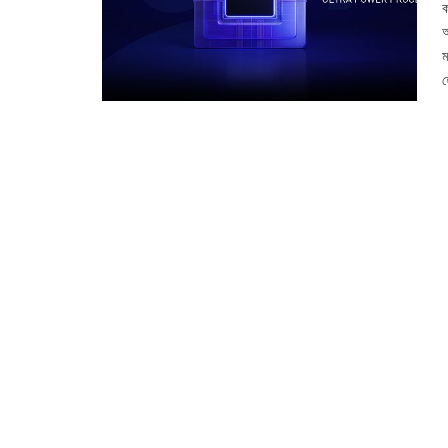
ক
আ
ম
হ