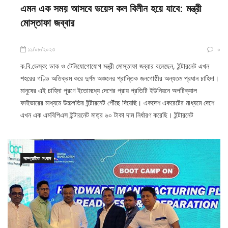
এমন এক সময় আসবে ভয়েস কল বিলীন হয়ে যাবে: মন্ত্রী
মোস্তাফা জব্বার
১১/০৮/২০২৩
০
ক.বি.ডেস্ক: ডাক ও টেলিযোগোযোগ মন্ত্রী মোস্তাফা জব্বার বলেছেন, ইন্টারনেট এখন
শহরের গণ্ডি অতিক্রম করে দুর্গম অঞ্চলের প্রান্তিক জনগোষ্ঠীর অন্যতম প্রধান চাহিদা।
মানুষের এই চাহিদা পূরণে ইতোমধ্যে দেশের প্রায় প্রতিটি ইউনিয়নে অপটিক্যাল
ফাইভারের মাধ্যমে উচ্চগতির ইন্টারনেট পৌঁছে দিয়েছি। একদেশ একরেটের মাধ্যমে দেশে
এখন এক এমবিপিএস ইন্টারনেট মাত্র ৬০ টাকা দাম নির্ধারণ করেছি। ইন্টারনেট
সাম্প্রতিক সংবাদ