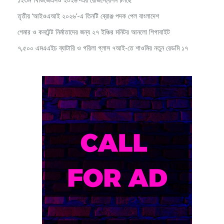
১২তম ‘বিডিজেএসও ২০২৬’-এর রেজিস্ট্রেশন চলছে
তৃতীয় ‘আইওএআই ২০২৬’-এ তিনটি ব্রোঞ্জ পদক পেল বাংলাদেশ
গেমার ও কনটেন্ট নির্মাতাদের জন্য ২৭ ইঞ্চির মনিটর আনলো গিগাবাইট
৭,৫০০ এমএএইচ ব্যাটারি ও গরিলা গ্লাস ৭আই-তে শাওমির নতুন রেডমি ১৭