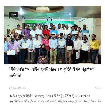
প্রশিক্ষণার্থীদের মাঝে সনদ প্রদান করা হয়। গতকাল শনিবার (২৮
উদ্যোগ
বিসিএস’র ‘অনলাইন ভ্যাট প্রদান পদ্ধতি’ শীর্ষক প্রশিক্ষণ
কর্মশালা
১৫/০৫/২০২২
০
ক.বি.ডেস্ক: আইসিটি বিজনেস প্রমোশন কাউন্সিল (আইবিপিসি) এবং বাংলাদেশ