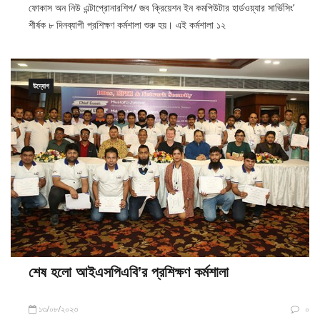
সমিতি (বিসিএস) এর যৌথ উদ্যোগে ‘প্র্যাকটিক্যাল অ্যান্ড ল্যাব বেইজড ওয়ার্কশপ
ফোকাস অন নিউ এন্টাপ্রোনারশিপ/ জব ক্রিয়েশন ইন কমপিউটার হার্ডওয়্যার সার্ভিসিং’
শীর্ষক ৮ দিনব্যাপী প্রশিক্ষণ কর্মশালা শুরু হয়। এই কর্মশালা ১২
উদ্যোগ
শেষ হলো আইএসপিএবি’র প্রশিক্ষণ কর্মশালা