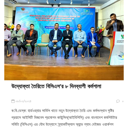
উদ্যোগ
উদ্যোক্তা তৈরিতে বিসিএস’র ৮ দিনব্যাপী কর্মশালা
০৮/০২/২০২৪
০
ক.বি.ডেস্ক: হার্ডওয়্যার সার্ভিস খাতে নতুন উদ্যোক্তা তৈরি এবং কর্মসংস্থান সৃষ্টির
প্রয়াসে আইসিটি বিজনেস প্রমোশন কাউন্সিল(আইবিপিসি) এবং বাংলাদেশ কমপিউটার