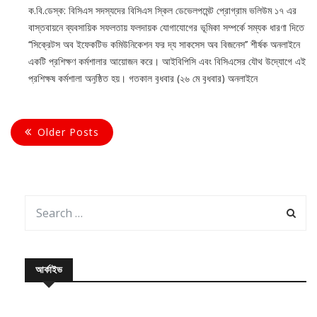
২৭/০৫/২০২১
০
ক.বি.ডেস্ক: বিসিএস সদস্যদের বিসিএস স্কিল ডেভেলপমেন্ট প্রোগ্রাম ভলিউম ১৭ এর
বাস্তবায়নে ব্যবসায়িক সফলতায় ফলদায়ক যোগাযোগের ভূমিকা সম্পর্কে সম্যক ধারণা দিতে
‘‘সিক্রেটস অব ইফেকটিভ কমিউনিকেশন ফর দ্য ‍সাকসেস অব বিজনেস’’ শীর্ষক অনলাইনে
একটি প্রশিক্ষণ কর্মশালার আয়োজন করে। আইবিপিসি এবং বিসিএসের যৌথ উদ্যোগে এই
প্রশিক্ষষ কর্মশালা অনুষ্ঠিত হয়। গতকাল বুধবার (২৬ মে বুধবার) অনলাইনে
Older Posts
আর্কাইভ