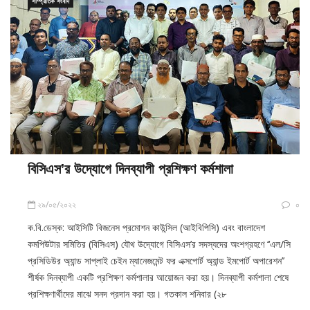
সাম্প্রতিক সংবাদ
বিসিএস’র উদ্যোগে দিনব্যাপী প্রশিক্ষণ কর্মশালা
২৯/০৫/২০২২
০
ক.বি.ডেস্ক: আইসিটি বিজনেস প্রমোশন কাউন্সিল (আইবিপিসি) এবং বাংলাদেশ
কমপিউটার সমিতির (বিসিএস) যৌথ উদ্যোগে বিসিএস’র সদস্যদের অংশগ্রহণে ‘‘এল/সি
প্রসিডিউর অ্যান্ড সাপ্লাই চেইন ম্যানেজমেন্ট ফর এক্সপোর্ট অ্যান্ড ইমপোর্ট অপারেশন’’
শীর্ষক দিনব্যাপী একটি প্রশিক্ষণ কর্মশালার আয়োজন করা হয়। দিনব্যাপী কর্মশালা শেষে