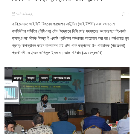
বিসিএস’র ‘ই-বর্জ্য ব্যবস্থাপনা’ শীর্ষক প্রশিক্ষণ
১৯/০২/২০২২
০
ক.বি.ডেস্ক: আইসিটি বিজনেস প্রমোশন কাউন্সিল (আইবিপিসি) এবং বাংলাদেশ
কমপিউটার সমিতির (বিসিএস) যৌথ উদ্যোগে বিসিএস’র সদস্যদের অংশগ্রহণে ‘‘ই-বর্জ্য
ব্যবস্থাপনা’’ শীর্ষক দিনব্যাপী একটি প্রশিক্ষণ কর্মশালার আয়োজন করা হয়। কর্মশালায় মূল
প্রবন্ধ উপস্থাপন করেন বাংলাদেশ হাই-টেক পার্ক কর্তৃপক্ষের উপ পরিচালক (পরিকল্পনা)
প্রকৌশলী মোহাম্মদ আতিকুল ইসলাম। আজ শনিবার (১৯ ফেব্রুয়ারি)
অন্যান্য
উদ্যোগ
মতামত
সাম্প্রতিক সংবাদ