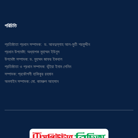
পরিচিতি
প্রতিষ্ঠাতা প্রধান সম্পাদক: ড. আবদুল্লাহ আল-মুতী শরফুদ্দীন
প্রধান উপদেষ্টা: অধ্যাপক মুহাম্মদ ইউনুস
উপদেষ্টা সম্পাদক: ড. মুহম্মদ জাফর ইকবাল
প্রতিষ্ঠাতা ও প্রধান সম্পাদক: ভূঁইয়া ইনাম লেনিন
সম্পাদক: প্রকৌশলী হাকিকুর রহমান
অনলাইন সম্পাদক: মো. কামরুল আহসান