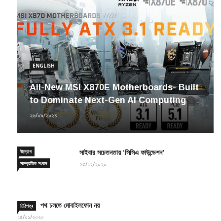
ENGLISH
All-New MSI X870E Motherboards- Built
to Dominate Next-Gen AI Computing
২৬/০৯/২০২৪
উদ্যোগ
সাইবার সচেতনতায় ‘সিসিএ ফাউন্ডেশন’
সাম্প্রতিক সংবাদ
২৩/১২/২০২০
পথ চলতে মোবাইলফোন নয়
চিঠিপত্র