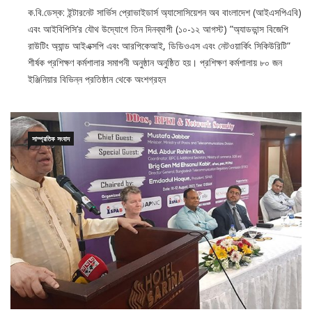
১৩/০৮/২০২৩
০
ক.বি.ডেস্ক: ইন্টারনেট সার্ভিস প্রোভাইডার্স অ্যাসোসিয়েশন অব বাংলাদেশ (আইএসপিএবি)
এবং আইবিপিসি’র যৌথ উদ্যোগে তিন দিনব্যাপী (১০-১২ আগস্ট) ”অ্যাডভান্স বিজেপি
রাউটিং অ্যান্ড আইএক্সপি এবং আরপিকেআই, ডিডিওএস এবং নেটওয়ার্কিং সিকিউরিটি”
শীর্ষক প্রশিক্ষণ কর্মশালার সমাপনী অনুষ্ঠান অনুষ্ঠিত হয়। প্রশিক্ষণ কর্মশালায় ৮০ জন
ইঞ্জিনিয়ার বিভিন্ন প্রতিষ্ঠান থেকে অংশগ্রহন
সাম্প্রতিক সংবাদ