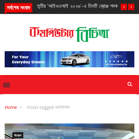
সর্বশেষ সংবাদ
তৃতীয় ‘আইওএআই ২০২৬’-এ তিনটি ব্রোঞ্জ পদক পেল বাংলাদেশ
Home
Posts tagged আইবিপিসি