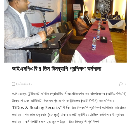
আইএসপিএবি’র তিন দিনব্যাপি প্রশিক্ষণ কর্মশালা
২০/০৬/২০২১
০
ক.বি.ডেস্ক: ইন্টারনেট সার্ভিস প্রোভাইডার্স এসোসিয়েশন অব বাংলাদেশের (আইএসপিএবি)
উদ্যোগে এবং আইসিটি বিজনেস প্রমোশন কাউন্সিলের (আইবিপিসি) সহযোগিতায়
‘‘DDos & Routing Security’’ শীর্ষক তিন দিনব্যাপি প্রশিক্ষণ কর্মশালার আয়োজন
করা হয়। গতকাল শুক্রবার (১৮ জুন) ঢাকার একটি স্থানীয় হোটেলে কর্মশালার উদ্বোধন
করা হয়। কর্মশালাটি চলবে ২০ জুন পর্যন্ত। তিন দিনব্যাপি প্রশিক্ষণ