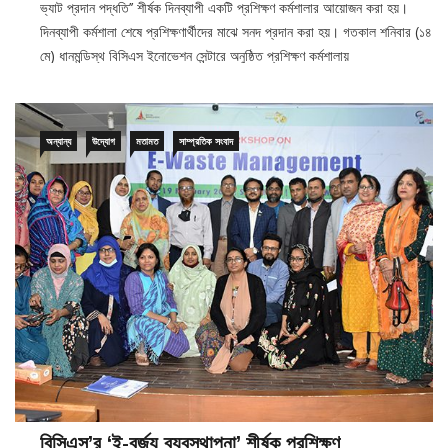
কমপিউটার সমিতি’র (বিসিএস) যৌথ উদ্যোগে বিসিএস’র সদস্যদের অংশগ্রহণে ‘‘অনলাইন
ভ্যাট প্রদান পদ্ধতি’’ শীর্ষক দিনব্যাপী একটি প্রশিক্ষণ কর্মশালার আয়োজন করা হয়।
দিনব্যাপী কর্মশালা শেষে প্রশিক্ষণার্থীদের মাঝে সনদ প্রদান করা হয়। গতকাল শনিবার (১৪
মে) ধানমন্ডিস্থ বিসিএস ইনোভেশন সেন্টারে অনুষ্ঠিত প্রশিক্ষণ কর্মশালায়
অন্যান্য
উদ্যোগ
মতামত
সাম্প্রতিক সংবাদ