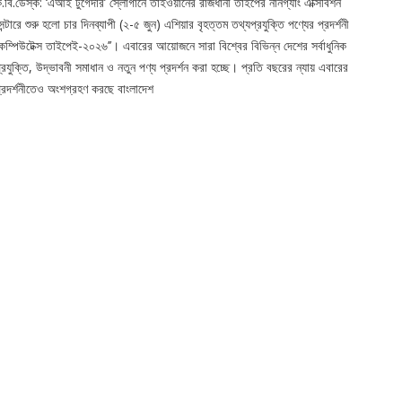
.বি.ডেস্ক: ‘এআই টুগেদার’ স্লোগানে তাইওয়ানের রাজধানী তাইপের নানগ্যাং এক্সিবিশন
েন্টারে শুরু হলো চার দিনব্যাপী (২-৫ জুন) এশিয়ার বৃহত্তম তথ্যপ্রযুক্তি পণ্যের প্রদর্শনী
‘কম্পিউটেক্স তাইপেই-২০২৬’’। এবারের আয়োজনে সারা বিশ্বের বিভিন্ন দেশের সর্বাধুনিক
্রযুক্তি, উদ্ভাবনী সমাধান ও নতুন পণ্য প্রদর্শন করা হচ্ছে। প্রতি বছরের ন্যায় এবারের
্রদর্শনীতেও অংশগ্রহণ করছে বাংলাদেশ