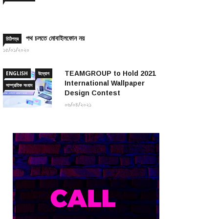
পথ চলতে মোবাইলফোন নয়
চিঠিপত্র
১৫/০১/২০২০
TEAMGROUP to Hold 2021
ENGLISH
উদ্যোগ
International Wallpaper
সাম্প্রতিক সংবাদ
Design Contest
০৬/০৪/২০২১