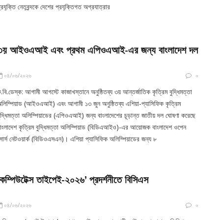
্রযুক্তি নেতৃবৃন্দকে দেশের প্রযুক্তিগত অগ্রযাত্রার
৩য় আইওএআই এবং প্রথম এপিওএআই-এর জন্য বাংলাদেশ দল
০৪/০৬/২০২৬
০
.বি.ডেস্ক: আগামী আগস্টে কাজাখস্তানে অনুষ্ঠিতব্য ৩য় আন্তর্জাতিক কৃত্রিম বুদ্ধিমত্তা
লিম্পিয়াড (আইওএআই) এবং আগামী ১৩ জুন অনুষ্ঠিতব্য এশিয়া-প্যাসিফিক কৃত্রিম
ুদ্ধিমত্তা অলিম্পিয়াডের (এপিওএআই) জন্য বাংলাদেশের চূড়ান্ত জাতীয় দল ঘোষণা করেছে
াংলাদেশ কৃত্রিম বুদ্ধিমত্তা অলিম্পিয়াড (বিডিএআইও)-এর আয়োজক বাংলাদেশ ওপেন
োর্স নেটওয়ার্ক (বিডিওএসএন)। এশিয়া প্যাসিফিক অলিম্পিয়াডের জন্য ৮
‘কম্পিউটেক্স তাইপেই-২০২৬’ প্রদর্শনীতে বিসিএস
০৪/০৬/২০২৬
০