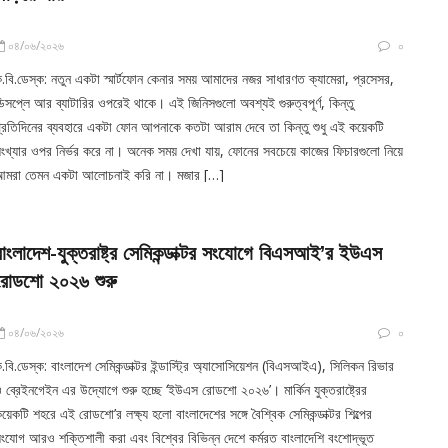
০৪/০৬/২০২৬
০
.বি.ডেস্ক: নতুন একটা স্মার্টফোন কেনার সময় আমাদের নজর সাধারণত ক্যামেরা, প্রসেসর,
িসপ্লে আর ব্যাটারির ওপরেই থাকে। এই জিনিসগুলো অবশ্যই গুরুত্বপূর্ণ, কিন্তু
্রতিদিনের ব্যবহারে একটা ফোন আপনাকে কতটা আরাম দেবে তা কিন্তু শুধু এই কয়েকটি
ংখ্যার ওপর নির্ভর করে না। অনেক সময় দেখা যায়, ফোনের সবচেয়ে কাজের ফিচারগুলো নিয়ে
আমরা তেমন একটা আলোচনাই করি না। মজার […]
বাংলাদেশ-যুক্তরাষ্ট্র সেমিকন্ডাক্টর সংযোগে বিএসআই’র ইউএস
রোডশো ২০২৬ শুরু
০৪/০৬/২০২৬
০
.বি.ডেস্ক: বাংলাদেশ সেমিকন্ডাক্টর ইন্ডাস্ট্রি অ্যাসোসিয়েশন (বিএসআইএ), সিলিকন রিভার
 ব্রেইনগেইন এর উদ্যোগে শুরু হচ্ছে ‘ইউএস রোডশো ২০২৬’। মার্কিন যুক্তরাষ্ট্রের
য়েকটি শহরে এই রোডশো’র লক্ষ্য হলো বাংলাদেশের সঙ্গে বৈশ্বিক সেমিকন্ডাক্টর শিল্পের
ংযোগ আরও শক্তিশালী করা এবং বিশ্বের বিভিন্ন দেশে কর্মরত বাংলাদেশি বংশোদ্ভূত