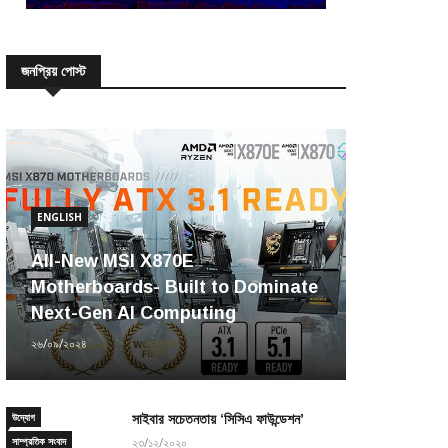
জনপ্রিয় পোস্ট
ENGLISH
All-New MSI X870E
Motherboards- Built to Dominate
Next-Gen AI Computing
২৬/০৯/২০২৪
উদ্যোগ
সাইবার সচেতনতায় ‘সিসিএ ফাউন্ডেশন’
সাম্প্রতিক সংবাদ
২৩/১২/২০২০