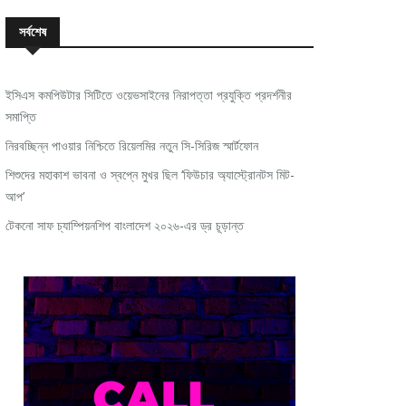
সর্বশেষ
ইসিএস কমপিউটার সিটিতে ওয়েভসাইনের নিরাপত্তা প্রযুক্তি প্রদর্শনীর
সমাপ্তি
নিরবচ্ছিন্ন পাওয়ার নিশ্চিতে রিয়েলমির নতুন সি-সিরিজ স্মার্টফোন
শিশুদের মহাকাশ ভাবনা ও স্বপ্নে মুখর ছিল ‘ফিউচার অ্যাস্ট্রোনটস মিট-
আপ’
টেকনো সাফ চ্যাম্পিয়নশিপ বাংলাদেশ ২০২৬-এর ড্র চূড়ান্ত