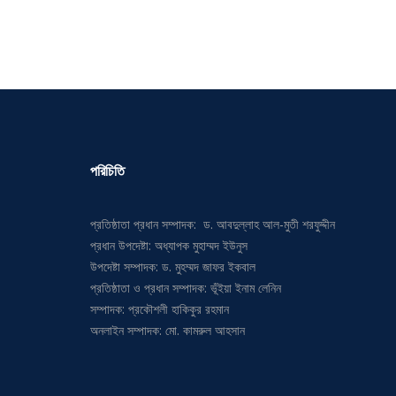
পরিচিতি
প্রতিষ্ঠাতা প্রধান সম্পাদক: ড. আবদুল্লাহ আল-মুতী শরফুদ্দীন
প্রধান উপদেষ্টা: অধ্যাপক মুহাম্মদ ইউনুস
উপদেষ্টা সম্পাদক: ড. মুহম্মদ জাফর ইকবাল
প্রতিষ্ঠাতা ও প্রধান সম্পাদক: ভূঁইয়া ইনাম লেনিন
সম্পাদক: প্রকৌশলী হাকিকুর রহমান
অনলাইন সম্পাদক: মো. কামরুল আহসান