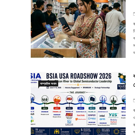
ক
ড
প
স
সাম্প্রতিক সংবাদ
ক
ও
ক
স