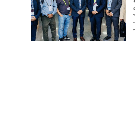
ক
স
‘
প
প