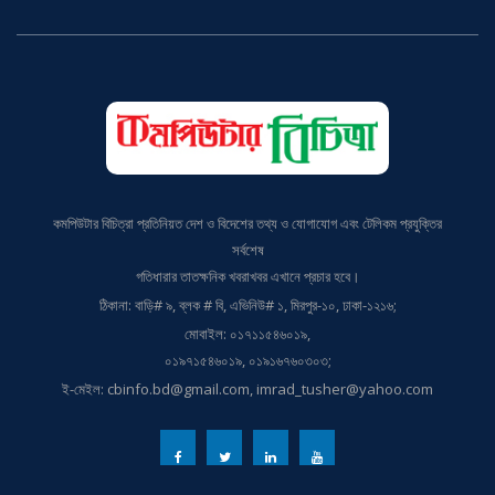
কমপিউটার বিচিত্রা প্রতিনিয়ত দেশ ও বিদেশের তথ্য ও যোগাযোগ এবং টেলিকম প্রযুক্তির
সর্বশেষ
গতিধারার তাতক্ষনিক খবরাখবর এখানে প্রচার হবে।
ঠিকানা: বাড়ি# ৯, ব্লক # বি, এভিনিউ# ১, মিরপুর-১০, ঢাকা-১২১৬;
মোবাইল: ০১৭১১৫৪৬০১৯,
০১৯৭১৫৪৬০১৯, ০১৯১৬৭৬০৩০৩;
ই-মেইল: cbinfo.bd@gmail.com, imrad_tusher@yahoo.com