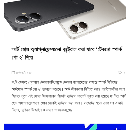
স্মার্ট হোম অ্যাপ্লায়েন্সগুলো কন্ট্রোল করা যাবে ‘টেকনো স্পার্ক
গো ২’ দিয়ে
১৮/০৬/২০২৫
০
ক.বি.ডেস্ক: গ্লোবাল টেকনোলজি ব্র্যান্ড টেকনো বাংলাদেশের বাজারে স্পার্ক সিরিজের
স্মার্টফোন ‘স্পার্ক গো ২’ উন্মোচন করেছে। স্মার্ট জীবনধারা নিশ্চিত করার প্রতিশ্রুতির অংশ
হিসেবে নুতন এই ফোনে ইনফ্রারেড রিমোট কন্ট্রোল সাপোর্ট যুক্ত করা হয়েছে যা দিয়ে স্মার্ট
হোম অ্যাপ্লায়েন্সগুলো ফোন থেকেই কন্ট্রোল করা যাবে। বাজেটের মধ্যে সেরা সব এআই
ফিচার, দুর্দান্ত ডিজাইন ও ভালো পারফরম্যান্সের
উদ্যোগ