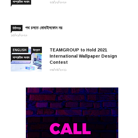
পথ চলতে মোবাইলফোন নয়
চিঠিপত্র
১৫/০১/২০২০
TEAMGROUP to Hold 2021
ENGLISH
উদ্যোগ
International Wallpaper Design
সাম্প্রতিক সংবাদ
Contest
০৬/০৪/২০২১