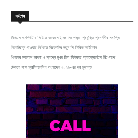
সর্বশেষ
ইসিএস কমপিউটার সিটিতে ওয়েভসাইনের নিরাপত্তা প্রযুক্তি প্রদর্শনীর সমাপ্তি
নিরবচ্ছিন্ন পাওয়ার নিশ্চিতে রিয়েলমির নতুন সি-সিরিজ স্মার্টফোন
শিশুদের মহাকাশ ভাবনা ও স্বপ্নে মুখর ছিল ‘ফিউচার অ্যাস্ট্রোনটস মিট-আপ’
টেকনো সাফ চ্যাম্পিয়নশিপ বাংলাদেশ ২০২৬-এর ড্র চূড়ান্ত