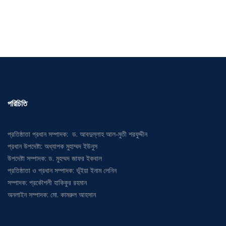
পরিচিতি
প্রতিষ্ঠাতা প্রধান সম্পাদক: ড. আবদুল্লাহ আল-মুতী শরফুদ্দীন
প্রধান উপদেষ্টা: অধ্যাপক মুহাম্মদ ইউনুস
উপদেষ্টা সম্পাদক: ড. মুহম্মদ জাফর ইকবাল
প্রতিষ্ঠাতা ও প্রধান সম্পাদক: ভূঁইয়া ইনাম লেনিন
সম্পাদক: প্রকৌশলী হাকিকুর রহমান
অনলাইন সম্পাদক: মো. কামরুল আহসান