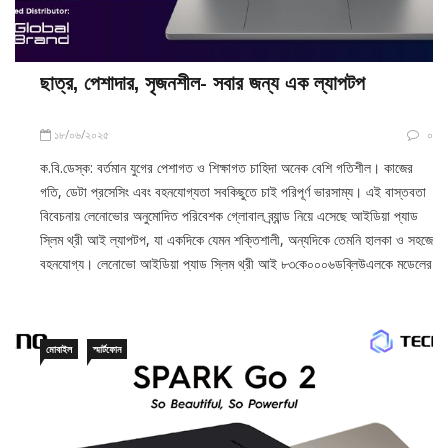
ছাত্র, পেশাদার, সৃজনশীল- সবার জন্য এক ল্যাপটপ
১৮/০৬/২০২৫
০
ক.বি.ডেস্ক: বর্তমান যুগের পেশাগত ও শিক্ষাগত চাহিদা অনেক বেশি গতিশীল। কাজের
গতি, ডেটা প্রসেসিং এবং বহনযোগ্যতা সবকিছুতে চাই পরিপূর্ণ ভারসাম্য। এই বাস্তবতা
বিবেচনায় লেনোভোর অনুমোদিত পরিবেশক গ্লোবাল ব্র্যান্ড নিয়ে এসেছে আইডিয়া প্যাড
স্লিম থ্রী আই ল্যাপটপ, যা একদিকে যেমন শক্তিশালী, অন্যদিকে তেমনি হালকা ও সহজে
বহনযোগ্য। লেনোভো আইডিয়া প্যাড স্লিম থ্রী আই ৮৩কে০০০৬ডব্লিউএলকে মডেলের
মোবাইল
স্মার্টফোন