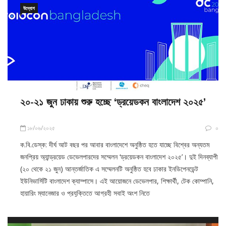
২০-২১ জুন ঢাকায় শুরু হচ্ছে ‘ড্রয়েডকন বাংলাদেশ ২০২৫’
১৮/০৬/২০২৫
০
ক.বি.ডেস্ক: দীর্ঘ আট বছর পর আবার বাংলাদেশে অনুষ্ঠিত হতে যাচ্ছে বিশ্বের অন্যতম
জনপ্রিয় অ্যান্ড্রয়েড ডেভেলপারদের সম্মেলন ‘ড্রয়েডকন বাংলাদেশ ২০২৫’। দুই দিনব্যাপী
(২০ থেকে ২১ জুন) আন্তর্জাতিক এ সম্মেলনটি অনুষ্ঠিত হবে ঢাকার ইনডিপেনডেন্ট
ইউনিভার্সিটি বাংলাদেশ ক্যাম্পাসে। এই আয়োজনে ডেভেলপার, শিক্ষার্থী, টেক কোম্পানি,
হায়ারিং ম্যানেজার ও প্রযুক্তিতে আগ্রহী সবাই অংশ নিতে
উদ্যোগ