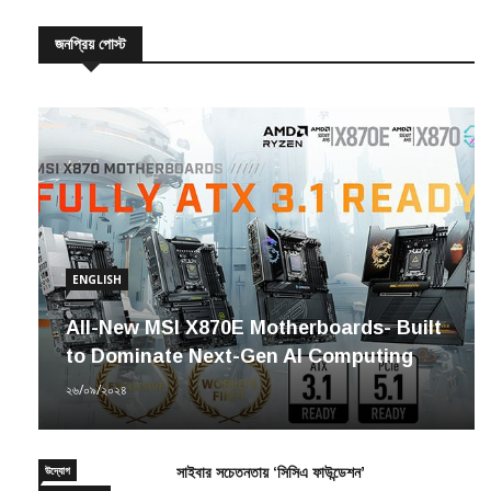
জনপ্রিয় পোস্ট
ENGLISH
All-New MSI X870E Motherboards- Built
to Dominate Next-Gen AI Computing
২৬/০৯/২০২৪
উদ্যোগ
সাইবার সচেতনতায় ‘সিসিএ ফাউন্ডেশন’
সাম্প্রতিক সংবাদ
২৩/১২/২০২০