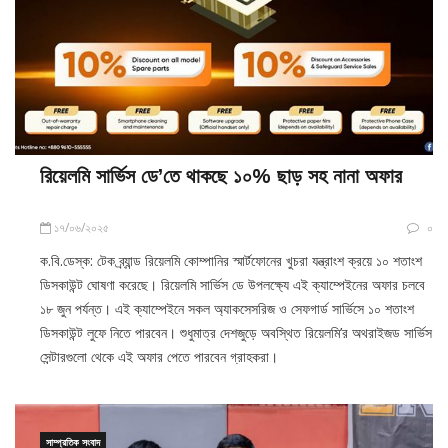
রিয়েলমি সার্ভিস ডে’তে থাকছে ১০% ছাড় সহ নানা অফার
১৭/০৬/২০২৫
০
ক.বি.ডেস্ক: টেক ব্র্যান্ড রিয়েলমি কোম্পানির স্মার্টফোনের খুচরা যন্ত্রাংশ ক্রয়ে ১০ শতাংশ
ডিসকাউন্ট ঘোষণা করেছে। রিয়েলমি সার্ভিস ডে উপলক্ষ্যে এই ক্যাম্পেইনের অফার চলবে
১৮ জুন পর্যন্ত। এই ক্যাম্পেইনে সকল অ্যাকসেসরিজ ও সেফগার্ড সার্ভিসে ১০ শতাংশ
ডিসকাউন্ট লুফে নিতে পারবেন। শুধুমাত্র দেশজুড়ে অবস্থিত রিয়েলমি’র অথরাইজড সার্ভিস
সেন্টারগুলো থেকে এই অফার পেতে পারবেন গ্রাহকরা।
সাম্প্রতিক সংবাদ