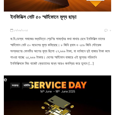
ইনফিনিক্স নোট ৫০ স্মার্টফোনে মূল্য ছাড়!
১৭/০৬/২০২৫
০
ক.বি.ডেস্ক: সমাজের মধ্যবিত্ত শ্রেণির সামর্থ্যের কথা মাথায় রেখে ইনফিনিক্স তাদের
স্মার্টফোন নোট ৫০ মডেলের মূল্য কমিয়েছে। ৮ জিবি র‍্যাম ও ২৫৬ জিবি স্টোরেজ
সংস্করণের ফোনটির আগের মূল্য ছিলো ২৭,৯৯৯ টাকা, যা বর্তমানে দুই হাজার টাকা কমে
পাওয়া যাচ্ছে ২৫,৯৯৯ টাকায়। দেশের স্মার্টফোন বাজারে এই মূল্যের পরিবর্তন
ইনফিনিক্সকে মিড বাজেট ক্রেতাদের মধ্যে আরও জনপ্রিয় করে তুলবে […]
অন্যান্য
সার্ভিসিং