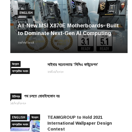
ENGLISH
All-New MSI X870E Motherboards- Built
to Dominate Next-Gen AI Computing
২৬/০৯/২০২৪
উদ্যোগ
সাইবার সচেতনতায় ‘সিসিএ ফাউন্ডেশন’
সাম্প্রতিক সংবাদ
২৩/১২/২০২০
পথ চলতে মোবাইলফোন নয়
চিঠিপত্র
১৫/০১/২০২০
TEAMGROUP to Hold 2021
ENGLISH
উদ্যোগ
International Wallpaper Design
সাম্প্রতিক সংবাদ
Contest
০৬/০৪/২০২১