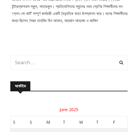
ইন্টারন্যাশনাল স্কুল, সাতারকুল। প্রতিযোগিতায় স্কুলের নবম শ্রেণির শিক্ষার্থীদের দল
‘গ্লেন গো-কার্ট’ সম্পূর্ণ কার্যকরী একটি বৈদ্যুতিক বাহন উপস্থাপন করে। দলের শিক্ষার্থীদের
মধ্যে ছিলেন: সৈয়দ তাহমিদ বিন আফান, আয়মান আহমেদ ও জামিল
আর্কাইভ
June 2025
S
S
M
T
W
T
F
1
2
3
4
5
6