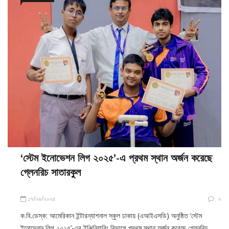
‘স্টেম ইনোভেশন লিগ ২০২৫’-এ প্রথম স্থান অর্জন করেছে
গ্লেনরিচ সাতারকুল
১৭/০৬/২০২৫
০
ক.বি.ডেস্ক: আমেরিকান ইন্টারন্যাশনাল স্কুল ঢাকায় (এআইএসডি) অনুষ্ঠিত ‘স্টেম
ইনোভেশন লিগ ২০২৫’-এর ইঞ্জিনিয়ারিং বিভাগে প্রথম স্থান অর্জন করেছে গ্লেনরিচ