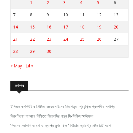
7
8
9
10
11
12
13
14
15
16
17
18
19
20
21
22
23
24
25
26
27
28
29
30
« May
Jul »
সর্বশেষ
ইসিএস কমপিউটার সিটিতে ওয়েভসাইনের নিরাপত্তা প্রযুক্তি প্রদর্শনীর সমাপ্তি
নিরবচ্ছিন্ন পাওয়ার নিশ্চিতে রিয়েলমির নতুন সি-সিরিজ স্মার্টফোন
শিশুদের মহাকাশ ভাবনা ও স্বপ্নে মুখর ছিল ‘ফিউচার অ্যাস্ট্রোনটস মিট-আপ’
টেকনো সাফ চ্যাম্পিয়নশিপ বাংলাদেশ ২০২৬-এর ড্র চূড়ান্ত