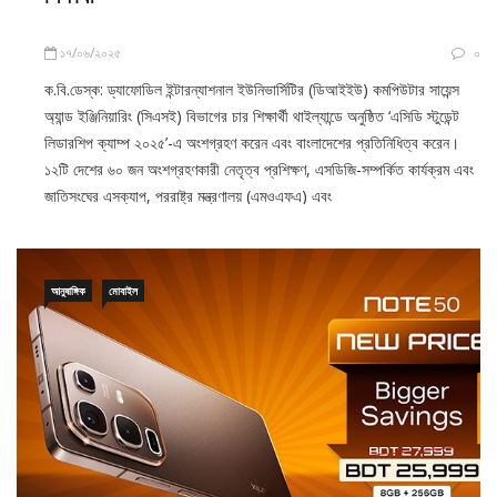
১৭/০৬/২০২৫
০
ক.বি.ডেস্ক: ড্যাফোডিল ইন্টারন্যাশনাল ইউনিভার্সিটির (ডিআইইউ) কমপিউটার সায়েন্স
অ্যান্ড ইঞ্জিনিয়ারিং (সিএসই) বিভাগের চার শিক্ষার্থী থাইল্যান্ডে অনুষ্ঠিত ‘এসিডি স্টুডেন্ট
লিডারশিপ ক্যাম্প ২০২৫’-এ অংশগ্রহণ করেন এবং বাংলাদেশের প্রতিনিধিত্ব করেন।
১২টি দেশের ৬০ জন অংশগ্রহণকারী নেতৃত্ব প্রশিক্ষণ, এসডিজি-সম্পর্কিত কার্যক্রম এবং
জাতিসংঘের এসক্যাপ, পররাষ্ট্র মন্ত্রণালয় (এমওএফএ) এবং
আনুষাঙ্গিক
মোবাইল