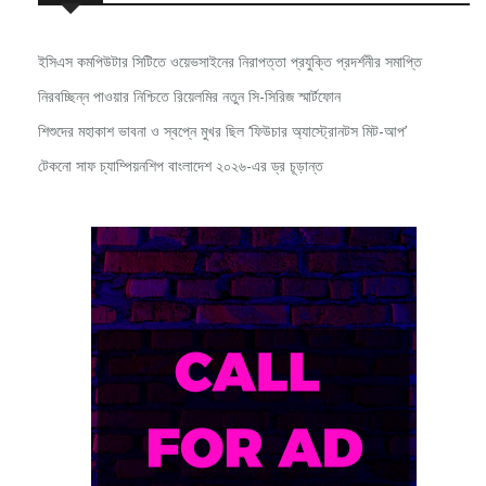
ইসিএস কমপিউটার সিটিতে ওয়েভসাইনের নিরাপত্তা প্রযুক্তি প্রদর্শনীর সমাপ্তি
নিরবচ্ছিন্ন পাওয়ার নিশ্চিতে রিয়েলমির নতুন সি-সিরিজ স্মার্টফোন
শিশুদের মহাকাশ ভাবনা ও স্বপ্নে মুখর ছিল ‘ফিউচার অ্যাস্ট্রোনটস মিট-আপ’
টেকনো সাফ চ্যাম্পিয়নশিপ বাংলাদেশ ২০২৬-এর ড্র চূড়ান্ত