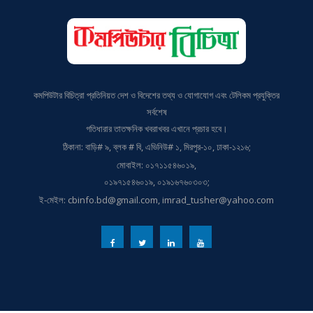
কমপিউটার বিচিত্রা প্রতিনিয়ত দেশ ও বিদেশের তথ্য ও যোগাযোগ এবং টেলিকম প্রযুক্তির
সর্বশেষ
গতিধারার তাতক্ষনিক খবরাখবর এখানে প্রচার হবে।
ঠিকানা: বাড়ি# ৯, ব্লক # বি, এভিনিউ# ১, মিরপুর-১০, ঢাকা-১২১৬;
মোবাইল: ০১৭১১৫৪৬০১৯,
০১৯৭১৫৪৬০১৯, ০১৯১৬৭৬০৩০৩;
ই-মেইল: cbinfo.bd@gmail.com, imrad_tusher@yahoo.com