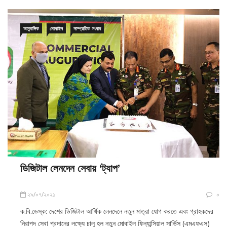
আনুষাঙ্গিক
মোবাইল
সাম্প্রতিক সংবাদ
ডিজিটাল লেনদেন সেবায় ‘ট্যাপ’
২৯/০৭/২০২১
০
ক.বি.ডেস্ক: দেশের ডিজিটাল আর্থিক লেনদেনে নতুন মাত্রা যোগ করতে এবং গ্রাহকদের
নিরাপদ সেবা প্রদানের লক্ষ্যে চালু হল নতুন মোবাইল ফিন্যান্সিয়াল সার্ভিস (এমএফএস)