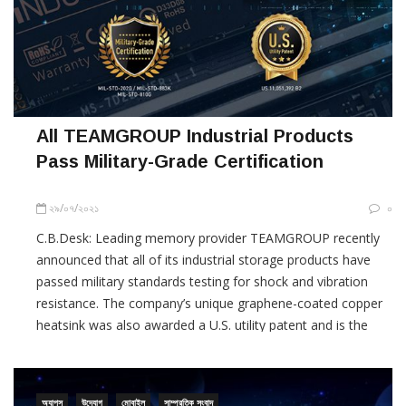
All TEAMGROUP Industrial Products
Pass Military-Grade Certification
২৯/০৭/২০২১
০
C.B.Desk: Leading memory provider TEAMGROUP recently
announced that all of its industrial storage products have
passed military standards testing for shock and vibration
resistance. The company’s unique graphene-coated copper
heatsink was also awarded a U.S. utility patent and is the
world’s first heat sink to be used for industrial SSDs. In
response to the growing […]
অ্যাপস
উদ্যোগ
মোবাইল
সাম্প্রতিক সংবাদ