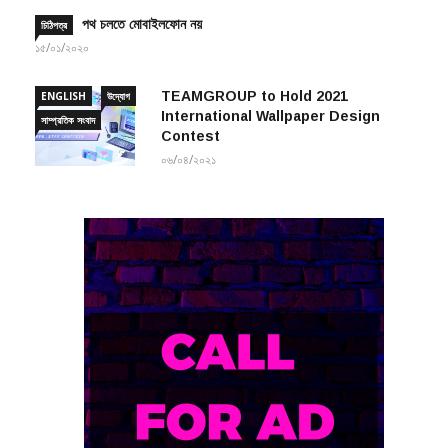
পথ চলতে মোবাইলফোন নয়
চিঠিপত্র
১৫/০১/২০২০
TEAMGROUP to Hold 2021
ENGLISH
উদ্যোগ
International Wallpaper Design
সাম্প্রতিক সংবাদ
Contest
০৬/০৪/২০২১