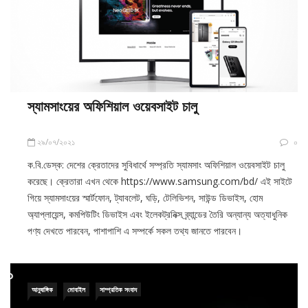
স্যামসাংয়ের অফিশিয়াল ওয়েবসাইট চালু
২৯/০৭/২০২১
০
ক.বি.ডেস্ক: দেশের ক্রেতাদের সুবিধার্থে সম্প্রতি স্যামসাং অফিশিয়াল ওয়েবসাইট চালু
করেছে। ক্রেতারা এখন থেকে https://www.samsung.com/bd/ এই সাইটে
গিয়ে স্যামসাংয়ের স্মার্টফোন, ট্যাবলেট, ঘড়ি, টেলিভিশন, সাউন্ড ডিভাইস, হোম
অ্যাপ্লায়েন্স, কমপিউটিং ডিভাইস এবং ইলেকট্রনিক্স ব্র্যান্ডের তৈরি অন্যান্য অত্যাধুনিক
পণ্য দেখতে পারবেন, পাশাপাশি এ সম্পর্কে সকল তথ্য জানতে পারবেন।
আনুষাঙ্গিক
মোবাইল
সাম্প্রতিক সংবাদ