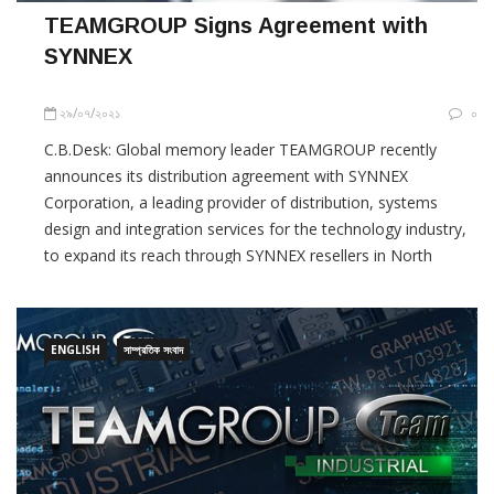
TEAMGROUP Signs Agreement with
SYNNEX
২৯/০৭/২০২১
০
C.B.Desk: Global memory leader TEAMGROUP recently
announces its distribution agreement with SYNNEX
Corporation, a leading provider of distribution, systems
design and integration services for the technology industry,
to expand its reach through SYNNEX resellers in North
America. TEAMGROUP’s SSDs, as well as memory solutions
from TEAMGROUP’s T-FORCE brand, a line dedicated
ENGLISH
সাম্প্রতিক সংবাদ