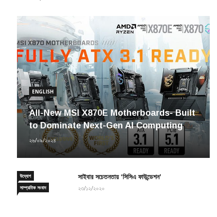
ENGLISH
All-New MSI X870E Motherboards- Built
to Dominate Next-Gen AI Computing
২৬/০৯/২০২৪
উদ্যোগ
সাইবার সচেতনতায় ‘সিসিএ ফাউন্ডেশন’
সাম্প্রতিক সংবাদ
২৩/১২/২০২০