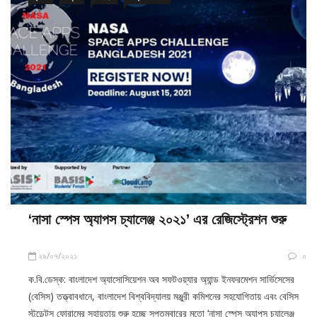
‘নাসা স্পেস অ্যাপস চ্যালেঞ্জ ২০২১’ এর রেজিস্ট্রেশন শুরু
২৯/০৭/২০২১
০
ক.বি.ডেস্ক: বাংলাদেশ অ্যাসোসিয়েশন অব সফটওয়্যার অ্যান্ড ইনফরমেশন সার্ভিসেসের
(বেসিস) তত্ত্বাবধানে, বাংলাদেশ বিশ্ববিদ্যালয় মঞ্জুরী কমিশনের সহযোগিতায় এবং বেসিস
স্টুডেন্টস ফোরামের সহায়তায় শুরু হচ্ছে সপ্তমবারের মতো ‘নাসা স্পেস অ্যাপস চ্যালেঞ্জ