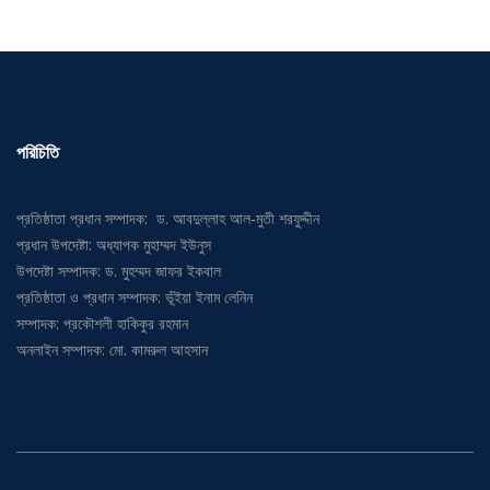
পরিচিতি
প্রতিষ্ঠাতা প্রধান সম্পাদক: ড. আবদুল্লাহ আল-মুতী শরফুদ্দীন
প্রধান উপদেষ্টা: অধ্যাপক মুহাম্মদ ইউনুস
উপদেষ্টা সম্পাদক: ড. মুহম্মদ জাফর ইকবাল
প্রতিষ্ঠাতা ও প্রধান সম্পাদক: ভূঁইয়া ইনাম লেনিন
সম্পাদক: প্রকৌশলী হাকিকুর রহমান
অনলাইন সম্পাদক: মো. কামরুল আহসান