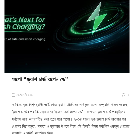
অপো ‘‘ফ্ল্যাশ চার্জ ওপেন ডে’’
২৯/০৭/২০২১
০
ক.বি.ডেস্ক: বিশ্বব্যাপী স্মার্টফোনে ফ্ল্যাশ চার্জিংয়ের পথিকৃত অপো সম্প্রতি পালন করেছে
‘ফ্ল্যাশ চার্জের পর কি’ স্লোগানে ‘‘ফ্ল্যাশ চার্জ ওপেন ডে’’। সেখানে ফ্ল্যাশ চার্জ প্রযুক্তির
সর্বশেষ নানা অগ্রগতির কথা তুলে ধরে অপো। ২০১৪ সালে ভুক ফ্ল্যাশ চার্জ যাত্রার পর
থেকেই নিরাপত্তা, দক্ষতা ও ব্যবহার উপযোগীতা এই তিনটি বিষয় সর্বাধিক গুরুত্ব পেয়েছে
ব্যাটারি ও চার্জিং প্রযুক্তি নিয়ে