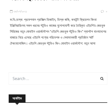
২৯/০৭/২০২১
০
ক.বি.ডেস্ক: প্রফেশনাল গ্রাফিক্স ডিজাইন, ডিস্ক জকি, কনটেন্ট ক্রিয়েশন কিংবা
ইঞ্জিনিয়ারিংসহ সকল ধরনের স্টুডিও কাজের যুগোপযোগী করে তৈরিকৃত এইচপি’র জেডবুক
সিরিজের নতুন মোবাইল ওয়ার্কস্টেশন ‘‘এইচপি জেডবুক স্টুডিও জি৭’’ ল্যাপটপ বাংলাদেশের
বাজারে নিয়ে এসেছে এইচপি পণ্যের পরিবেশক ও সেবাদানকারী প্রতিষ্ঠান স্মার্ট
টেকনোলোজিস। এইচপি জেডবুক স্টুডিও জি৭ মোবাইল ওয়ার্কস্টেশ: নতুন আসা
আর্কাইভ