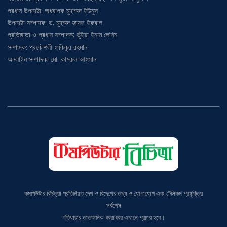
প্রধান উপদেষ্টা: অধ্যাপক মুহাম্মদ ইউনুস
উপদেষ্টা সম্পাদক: ড. মুহম্মদ জাফর ইকবাল
প্রতিষ্ঠাতা ও প্রধান সম্পাদক: ভূঁইয়া ইনাম লেনিন
সম্পাদক: প্রকৌশলী হাকিকুর রহমান
অনলাইন সম্পাদক: মো. কামরুল আহসান
কমপিউটার বিচিত্রা প্রতিনিয়ত দেশ ও বিদেশের তথ্য ও যোগাযোগ এবং টেলিকম প্রযুক্তির
সর্বশেষ
গতিধারার তাতক্ষনিক খবরাখবর এখানে প্রচার হবে।
ঠিকানা: বাড়ি# ৯, ব্লক # বি, এভিনিউ# ১, মিরপুর-১০, ঢাকা-১২১৬;