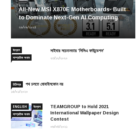
All-New MSI X870E Motherboards- Built
to Dominate Next-Gen AI Computing
২৬/০৯/২০২৪
উদ্যোগ
সাইবার সচেতনতায় ‘সিসিএ ফাউন্ডেশন’
সাম্প্রতিক সংবাদ
২৩/১২/২০২০
পথ চলতে মোবাইলফোন নয়
চিঠিপত্র
১৫/০১/২০২০
TEAMGROUP to Hold 2021
ENGLISH
উদ্যোগ
International Wallpaper Design
সাম্প্রতিক সংবাদ
Contest
০৬/০৪/২০২১