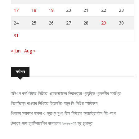
17
18
19
20
21
22
23
24
25
26
27
28
29
30
31
« Jun
Aug »
সর্বশেষ
ইসিএস কমপিউটার সিটিতে ওয়েভসাইনের নিরাপত্তা প্রযুক্তি প্রদর্শনীর সমাপ্তি
নিরবচ্ছিন্ন পাওয়ার নিশ্চিতে রিয়েলমির নতুন সি-সিরিজ স্মার্টফোন
শিশুদের মহাকাশ ভাবনা ও স্বপ্নে মুখর ছিল ‘ফিউচার অ্যাস্ট্রোনটস মিট-আপ’
টেকনো সাফ চ্যাম্পিয়নশিপ বাংলাদেশ ২০২৬-এর ড্র চূড়ান্ত