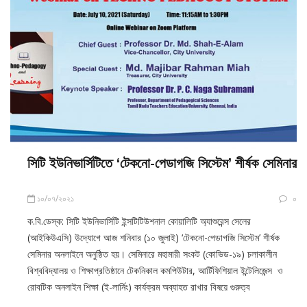
সিটি ইউনিভার্সিটিতে ‘টেকনো-পেডাগজি সিস্টেম’ শীর্ষক সেমিনার
১০/০৭/২০২১
০
ক.বি.ডেস্ক: সিটি ইউনিভার্সিটি ইন্সটিটিউশনাল কোয়ালিটি অ্যাশুরেন্স সেলের
(আইকিউএসি) উদ্যোগে আজ শনিবার (১০ জুলাই) ‘টেকনো-পেডাগজি সিস্টেম’ শীর্ষক
সেমিনার অনলাইনে অনুষ্ঠিত হয়। সেমিনারে মহামারী সংকট (কোভিড-১৯) চলাকালীন
বিশ্ববিদ্যালয় ও শিক্ষাপ্রতিষ্ঠানে টেকনিকাল কমপিউটার, আর্টিফিশিয়াল ইন্টেলিজেন্স ও
রোবটিক অনলাইন শিক্ষা (ই-লার্নিং) কার্যক্রম অব্যাহত রাখার বিষয়ে গুরুত্ব