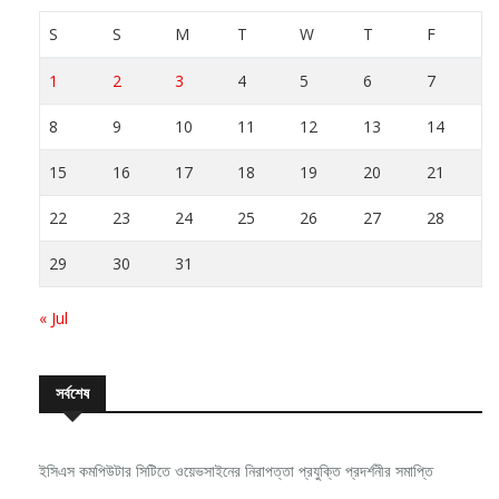
S
S
M
T
W
T
F
1
2
3
4
5
6
7
8
9
10
11
12
13
14
15
16
17
18
19
20
21
22
23
24
25
26
27
28
29
30
31
« Jul
সর্বশেষ
ইসিএস কমপিউটার সিটিতে ওয়েভসাইনের নিরাপত্তা প্রযুক্তি প্রদর্শনীর সমাপ্তি
নিরবচ্ছিন্ন পাওয়ার নিশ্চিতে রিয়েলমির নতুন সি-সিরিজ স্মার্টফোন