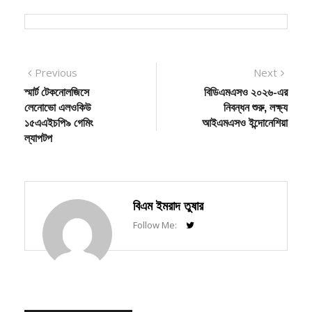
Post
Previous
Next
Previous
Next
post:
post:
স্মার্ট টেকনোলজিসে
বিডিএমএসও ২০২৬-এর
navigation
লেনোভো এলওকিউ
নিবন্ধন শুরু, লক্ষ্য
১৫এএইচপি৯ গেমিং
আইএমএসও ইন্দোনেশিয়া
ল্যাপটপ
বিএম ইমরাদ তুষার
Follow Me:
RELATED POSTS