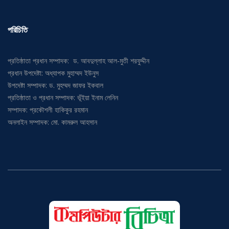
পরিচিতি
প্রতিষ্ঠাতা প্রধান সম্পাদক: ড. আবদুল্লাহ আল-মুতী শরফুদ্দীন
প্রধান উপদেষ্টা: অধ্যাপক মুহাম্মদ ইউনুস
উপদেষ্টা সম্পাদক: ড. মুহম্মদ জাফর ইকবাল
প্রতিষ্ঠাতা ও প্রধান সম্পাদক: ভূঁইয়া ইনাম লেনিন
সম্পাদক: প্রকৌশলী হাকিকুর রহমান
অনলাইন সম্পাদক: মো. কামরুল আহসান