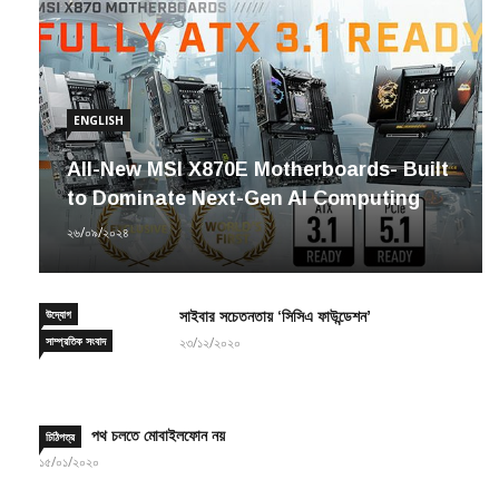
ENGLISH
All-New MSI X870E Motherboards- Built
to Dominate Next-Gen AI Computing
২৬/০৯/২০২৪
উদ্যোগ
সাইবার সচেতনতায় ‘সিসিএ ফাউন্ডেশন’
সাম্প্রতিক সংবাদ
২৩/১২/২০২০
পথ চলতে মোবাইলফোন নয়
চিঠিপত্র
১৫/০১/২০২০
TEAMGROUP to Hold 2021
ENGLISH
উদ্যোগ