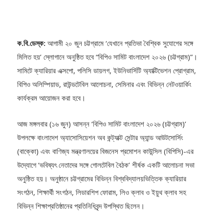
ক.বি.ডেস্ক:
আগামী ২০ জুন চট্টগ্রামে ‘যেখানে প্রতিভা বৈশ্বিক সুযোগের সঙ্গে
মিলিত হয়’ স্লোগানে অনুষ্ঠিত হবে “বিপিও সামিট বাংলাদেশ ২০২৬ (চট্টগ্রাম)”।
সামিটে ক্যারিয়ার এক্সপো, পলিসি ডায়লগ, ইউনিভার্সিটি অ্যাক্টিভেশন প্রোগ্রাম,
বিপিও অলিম্পিয়াড, রাউন্ডটেবিল আলোচনা, সেমিনার এবং বিভিন্ন নেটওয়ার্কিং
কার্যক্রম আয়োজন করা হবে।
আজ মঙ্গলবার (১৬ জুন) আসন্ন ‘বিপিও সামিট বাংলাদেশ ২০২৬ (চট্টগ্রাম)’
উপলক্ষে বাংলাদেশ অ্যাসোসিয়েশন অব কন্ট্যাক্ট সেন্টার অ্যান্ড আউটসোর্সিং
(বাক্কো) এবং বাণিজ্য মন্ত্রণালয়ের বিজনেস প্রমোশন কাউন্সিল (বিপিসি)-এর
উদ্যোগে ‘ভবিষ্যৎ নেতাদের সঙ্গে গোলটেবিল বৈঠক’ শীর্ষক একটি আলোচনা সভা
অনুষ্ঠিত হয়। অনুষ্ঠানে চট্টগ্রামের বিভিন্ন বিশ্ববিদ্যালয়ভিত্তিক ক্যারিয়ার
সংগঠন, শিক্ষার্থী সংগঠন, লিডারশিপ ফোরাম, লিও ক্লাব ও ইয়ুথ ক্লাব সহ
বিভিন্ন শিক্ষাপ্রতিষ্ঠানের প্রতিনিধিবৃন্দ উপস্থিত ছিলেন।