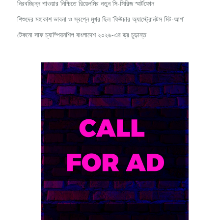
শিশুদের মহাকাশ ভাবনা ও স্বপ্নে মুখর ছিল ‘ফিউচার অ্যাস্ট্রোনটস মিট-আপ’
টেকনো সাফ চ্যাম্পিয়নশিপ বাংলাদেশ ২০২৬-এর ড্র চূড়ান্ত