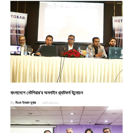
বাংলাদেশে নেটগিয়ার’র অনলাইন প্ল্যাটফর্ম উন্মোচন
By
বিএম ইমরাদ তুষার
০৮/০১/২০২২