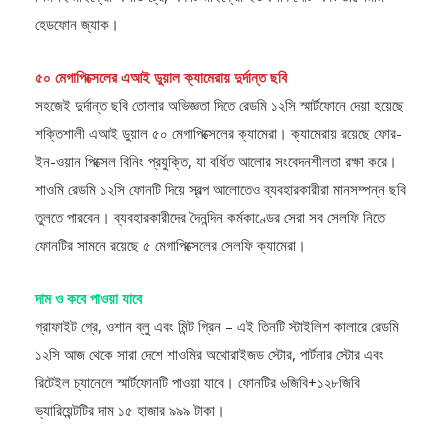
হেডফোন জ্যাক।
৫০ মেগাপিক্সেলের এআই ডুয়াল ক্যামেরায় দুর্দান্ত ছবি
সহজেই দুর্দান্ত ছবি তোলার অভিজ্ঞতা দিতে রেডমি ১২সি স্মার্টফোনে দেয়া হয়েছে
শক্তিশালী এআই ডুয়াল ৫০ মেগাপিক্সেলের ক্যামেরা। ক্যামেরায় রয়েছে ফোর-
ইন-ওয়ান পিক্সেল বিনিং প্রযুক্তি, যা বর্ধিত আলোর সংবেদনশীলতা রক্ষা করে।
শাওমি রেডমি ১২সি ফোনটি দিয়ে স্বল্প আলোতেও ব্যবহারকারীরা মানসম্পন্ন ছবি
তুলতে পারবেন। ব্যবহারকারীদের দৈনন্দিন কর্মকাণ্ডের সেরা সব সেলফি নিতে
ফোনটির সামনে রয়েছে ৫ মেগাপিক্সেলের সেলফি ক্যামেরা।
দাম ও কবে পাওয়া যাবে
গ্রাফাইট গ্রে, ওশান ব্লু এবং মিন্ট গ্রিন – এই তিনটি স্টাইলিশ কালারে রেডমি
১২সি আজ থেকে সারা দেশে শাওমির অথোরাইজড স্টোর, পার্টনার স্টোর এবং
রিটেইল চ্যানেলে স্মার্টফোনটি পাওয়া যাবে। ফোনটির ৬জিবি+১২৮জিবি
ভ্যারিয়েন্টটির দাম ১৫ হাজার ৯৯৯ টাকা।
TAGS:
মিডিয়াটেক
রেডমি ১২সি
শাওমি
স্মার্টফোন
হেলিও জি৮৫