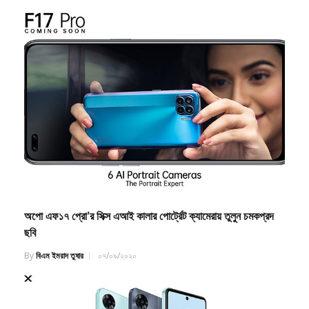
অপো এফ১৭ প্রো’র সিক্স এআই কালার পোর্ট্রেট ক্যামেরায় তুলুন চমকপ্রদ
ছবি
By
বিএম ইমরাদ তুষার
০৭/০৯/২০২০