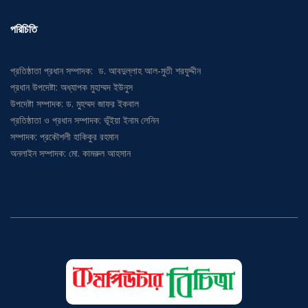
পরিচিতি
প্রতিষ্ঠাতা প্রধান সম্পাদক: ড. আবদুল্লাহ আল-মুতী শরফুদ্দীন
প্রধান উপদেষ্টা: অধ্যাপক মুহাম্মদ ইউনুস
উপদেষ্টা সম্পাদক: ড. মুহম্মদ জাফর ইকবাল
প্রতিষ্ঠাতা ও প্রধান সম্পাদক: ভূঁইয়া ইনাম লেনিন
সম্পাদক: প্রকৌশলী হাকিকুর রহমান
অনলাইন সম্পাদক: মো. কামরুল আহসান