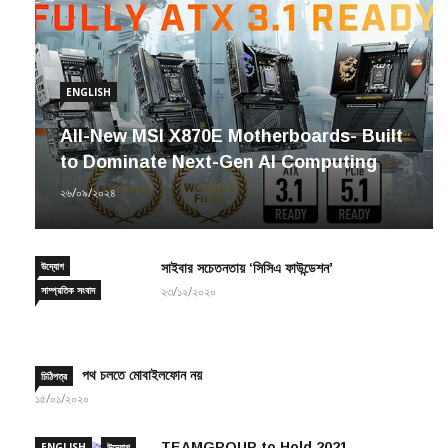
ENGLISH
All-New MSI X870E Motherboards- Built
to Dominate Next-Gen AI Computing
২৬/০৯/২০২৪
উদ্যোগ
সাইবার সচেতনতায় ‘সিসিএ ফাউন্ডেশন’
সাম্প্রতিক সংবাদ
২৩/১২/২০২০
পথ চলতে মোবাইলফোন নয়
চিঠিপত্র
১৫/০১/২০২০
TEAMGROUP to Hold 2021
ENGLISH
উদ্যোগ
International Wallpaper Design