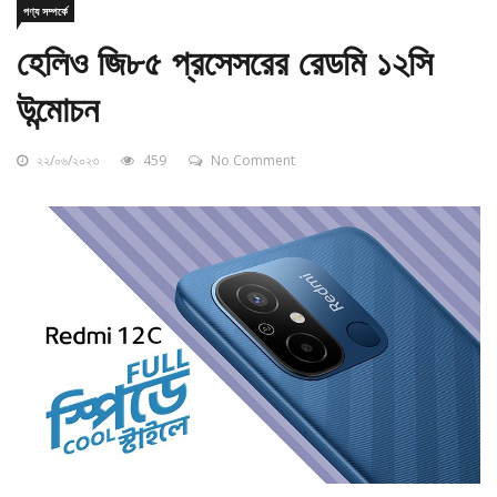
হেলিও জি৮৫ প্রসেসরের রেডমি ১২সি
উন্মোচন
২২/০৬/২০২৩
459
No Comment