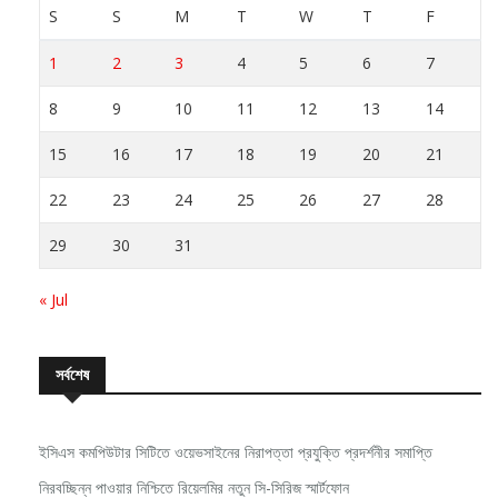
1
2
3
4
5
6
7
8
9
10
11
12
13
14
15
16
17
18
19
20
21
22
23
24
25
26
27
28
29
30
31
« Jul
সর্বশেষ
ইসিএস কমপিউটার সিটিতে ওয়েভসাইনের নিরাপত্তা প্রযুক্তি প্রদর্শনীর সমাপ্তি
নিরবচ্ছিন্ন পাওয়ার নিশ্চিতে রিয়েলমির নতুন সি-সিরিজ স্মার্টফোন