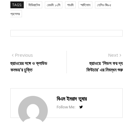
প্রসেসর
Post
Previous
Next
Previous
Next
post:
post:
হুয়াওয়ের সঙ্গে ও ক্লাউড
হুয়াওয়ে ‘সিডস ফর দ্য
navigation
কনভয়’র চুক্তি
ফিউচার’ এর নিবন্ধন শুরু
বিএম ইমরাদ তুষার
Follow Me: