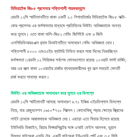
মিডিয়াটেক জি৮৫ প্রসেসরে শক্তিশালী পারফরম্যান্স
রেডমি ১২সি স্মার্টফোনটিতে থাকা একটি ২.০ গিগাহাটর্জের মিডিয়াটেক জি৮৫ অক্টা-
কোর প্রসেসর এর কর্মক্ষমতার মাধ্যমে প্রতিদিনের ভিউইং অভিজ্ঞতাকে অনন্য
করে তুলবে। এতে থাকা মালি-জি৫২ গেমিং জিপিইউ এবং ৬ জিবি
এলপিডিডিআর৪এক্স র‍্যাম ডিভাইসটিতে অসাধারণ গেমিং অভিজ্ঞতা দেবে।
শক্তিশালী ৫০০০ এমএএইচ ব্যাটারি নিশ্চিত করবে সারা দিনের নিরবচ্ছিন্ন
কর্মক্ষমতা।রেডমি ১২ সিরিজের সর্বশেষ ফোনগুলোতে রয়েছে ১০ওয়াট ফাস্ট চার্জিং;
আর এর বক্সে থাকা ১০ওয়াটের চার্জার ব্যবহারকারীদের খুব অল্প সময়েই ফোনটি
চার্জ করতে সাহায্য করবে।
ভিউইং এর অভিজ্ঞতাকে অসাধারণ করে তুলবে এর ডিসপ্লে
রেডমি ১২সি স্মার্টফোনটি আসছে অসাধারণ ৬.৭১ ইঞ্চির এইচডিপ্লাস ডিসপ্লে
নিয়ে, যার রেজ্যুলেশন ১৬৫০*৭২০ পিক্সেল। কোনোকিছু পড়ার ক্ষেত্রে স্ক্রিনের
লাইট চোখকে আরামদায়ক অভিজ্ঞতা দেয়। এছাড়া এতে ফিচার হিসেবে রয়েছে
ইউনিবডি ডিজাইন, রিয়ার ফিঙ্গারপ্রিন্টের সঙ্গে এআই ফেইস আনলক, ডুয়াল
সিমসহ মাইক্রো এসডি ট্রে, একটি মাইক্রো ইউএসবি পোর্ট এবং ৩.৫ মিমি