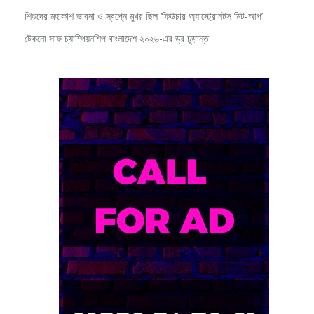
শিশুদের মহাকাশ ভাবনা ও স্বপ্নে মুখর ছিল ‘ফিউচার অ্যাস্ট্রোনটস মিট-আপ’
টেকনো সাফ চ্যাম্পিয়নশিপ বাংলাদেশ ২০২৬-এর ড্র চূড়ান্ত