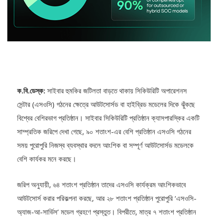
ক.বি.ডেস্ক:
সাইবার হুমকির জটিলতা বাড়তে থাকায় সিকিউরিটি অপারেশনস
সেন্টার (এসওসি) গঠনের ক্ষেত্রে আউটসোর্সড বা হাইব্রিড মডেলের দিকে ঝুঁকছে
বিশ্বের বেশিরভাগ প্রতিষ্ঠান। সাইবার সিকিউরিটি প্রতিষ্ঠান ক্যাসপারস্কির একটি
সাম্প্রতিক জরিপে দেখা গেছে, ৯০ শতাংশ-এর বেশি প্রতিষ্ঠান এসওসি গঠনের
সময় পুরোপুরি নিজস্ব ব্যবস্থার বদলে আংশিক বা সম্পূর্ণ আউটসোর্সড মডেলকে
বেশি কার্যকর মনে করছে।
জরিপ অনুযায়ী, ৬৪ শতাংশ প্রতিষ্ঠান তাদের এসওসি কার্যক্রম আংশিকভাবে
আউটসোর্স করার পরিকল্পনা করছে, আর ২৮ শতাংশ প্রতিষ্ঠান পুরোপুরি ‘এসওসি-
অ্যাজ-আ-সার্ভিস’ মডেল গ্রহণে প্রস্তুত। বিপরীতে, মাত্র ৭ শতাংশ প্রতিষ্ঠান
সম্পূর্ণ ইন-হাউস এসওসি বজায় রাখতে চায়। বেশিরভাগ ক্ষেত্রেই প্রতিষ্ঠানগুলো