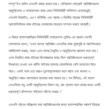
প্রযুক্তিগত ও অপারেশনাল কাজ যেমন সিকিউরিটি সলিউশন ডেপ্লয়মেন্ট,
এসওসি ডিজাইন, ২৪/৭ মনিটরিং এবং প্রথম ও দ্বিতীয় স্তরের সিকিউরিটি
অ্যানালিস্টদের কাজ বাইরের সেবাদাতার মাধ্যমে সম্পন্ন করতে আগ্রহী।
এ বিষয়ে ক্যাসপারস্কির সিকিউরিটি অপারেশনস সেন্টার-এর প্রধান সের্গেই
সোলদাতভ বলেন, “এখন অনেক প্রতিষ্ঠান এসওসির কাজ পুরোপুরি বা আংশিকভাবে
আউটসোর্স করছে, কারণ এতে তাদের দৈনন্দিন ও প্রযুক্তিগত ঝামেলা কমে যায়।
এসব নিয়মিত কাজ বাইরের বিশেষজ্ঞদের কাছে দিলে প্রতিষ্ঠানগুলো গুরুত্বপূর্ণ
সিদ্ধান্ত নেওয়া এবং জটিল সাইবার হামলার মোকাবিলায় বেশি মনোযোগ দিতে
পারে। একই সঙ্গে এতে খরচও তুলনামূলকভাবে কমে আসে এবং জনবল ও
প্রযুক্তি আরও ভালোভাবে ব্যবহার করা সম্ভব হয়। সব মিলিয়ে, এই মডেল
এসওসিকে শুধু একটি প্রযুক্তিগত বিভাগ নয়, বরং ব্যবসা সচল রাখার জন্য একটি
গুরুত্বপূর্ণ কৌশলগত শক্তিতে পরিণত করছে।”
এসওসি গঠনের পরিকল্পনা করা প্রতিষ্ঠানগুলোর জন্য ক্যাসপারস্কি পরামর্শ দিয়েছে
ক্যাসপারস্কি এসওসি কনসাল্টিং, ক্যাসপারস্কি এসআইইএম, ক্যাসপারস্কি