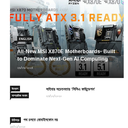
ENGLISH
All-New MSI X870E Motherboards- Built
to Dominate Next-Gen AI Computing
২৬/০৯/২০২৪
উদ্যোগ
সাইবার সচেতনতায় ‘সিসিএ ফাউন্ডেশন’
সাম্প্রতিক সংবাদ
২৩/১২/২০২০
পথ চলতে মোবাইলফোন নয়
চিঠিপত্র
১৫/০১/২০২০