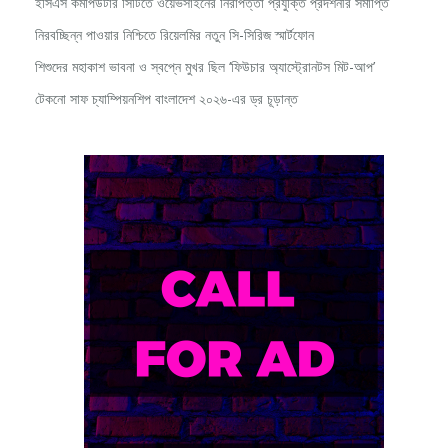
নিরবচ্ছিন্ন পাওয়ার নিশ্চিতে রিয়েলমির নতুন সি-সিরিজ স্মার্টফোন
শিশুদের মহাকাশ ভাবনা ও স্বপ্নে মুখর ছিল ‘ফিউচার অ্যাস্ট্রোনটস মিট-আপ’
টেকনো সাফ চ্যাম্পিয়নশিপ বাংলাদেশ ২০২৬-এর ড্র চূড়ান্ত