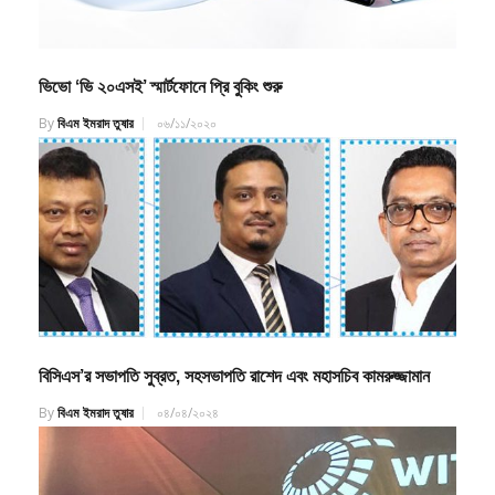
ভিভো ‘ভি ২০এসই’ স্মার্টফোনে প্রি বুকিং শুরু
By
বিএম ইমরাদ তুষার
০৬/১১/২০২০
বিসিএস’র সভাপতি সুব্রত, সহসভাপতি রাশেদ এবং মহাসচিব কামরুজ্জামান
By
বিএম ইমরাদ তুষার
০৪/০৪/২০২৪