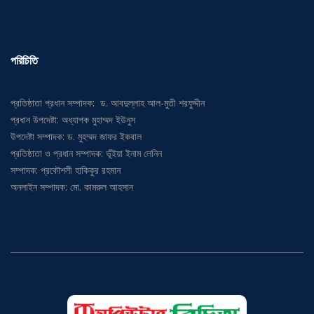
পরিচিতি
প্রতিষ্ঠাতা প্রধান সম্পাদক: ড. আবদুল্লাহ আল-মুতী শরফুদ্দীন
প্রধান উপদেষ্টা: অধ্যাপক মুহাম্মদ ইউনুস
উপদেষ্টা সম্পাদক: ড. মুহম্মদ জাফর ইকবাল
প্রতিষ্ঠাতা ও প্রধান সম্পাদক: ভূঁইয়া ইনাম লেনিন
সম্পাদক: প্রকৌশলী হাকিকুর রহমান
অনলাইন সম্পাদক: মো. কামরুল আহসান