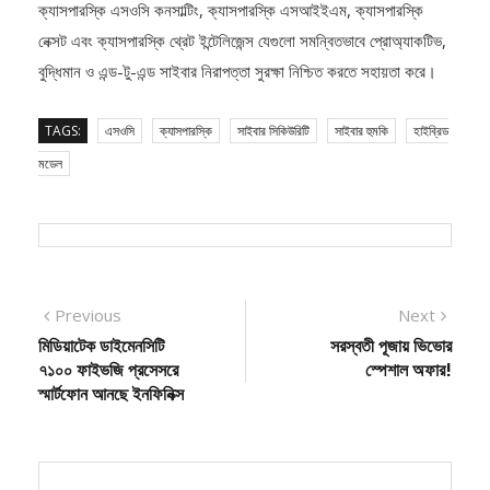
নেক্সট এবং ক্যাসপারস্কি থ্রেট ইন্টেলিজেন্স যেগুলো সমন্বিতভাবে প্রোঅ্যাকটিভ,
বুদ্ধিমান ও এন্ড-টু-এন্ড সাইবার নিরাপত্তা সুরক্ষা নিশ্চিত করতে সহায়তা করে।
TAGS:
এসওসি
ক্যাসপারস্কি
সাইবার সিকিউরিটি
সাইবার হুমকি
হাইব্রিড
মডেল
Post
Previous
Next
Previous
Next
post:
post:
মিডিয়াটেক ডাইমেনসিটি
সরস্বতী পূজায় ভিভোর
navigation
৭১০০ ফাইভজি প্রসেসরে
স্পেশাল অফার!
স্মার্টফোন আনছে ইনফিনিক্স
বিএম ইমরাদ তুষার