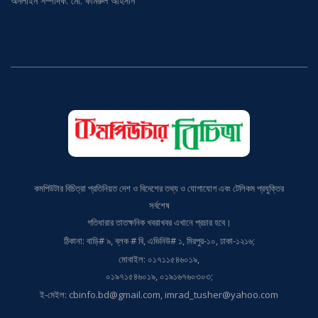
সম্পাদক: প্রকৌশলী হাকিকুর রহমান
অনলাইন সম্পাদক: মো. কামরুল আহসান
কমপিউটার বিচিত্রা প্রতিনিয়ত দেশ ও বিদেশের তথ্য ও যোগাযোগ এবং টেলিকম প্রযুক্তির
সর্বশেষ
গতিধারার তাতক্ষনিক খবরাখবর এখানে প্রচার হবে।
ঠিকানা: বাড়ি# ৯, ব্লক # বি, এভিনিউ# ১, মিরপুর-১০, ঢাকা-১২১৬;
মোবাইল: ০১৭১১৫৪৬০১৯,
০১৯৭১৫৪৬০১৯, ০১৯১৬৭৬০৩০৩;
ই-মেইল: cbinfo.bd@gmail.com, imrad_tusher@yahoo.com