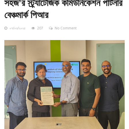
সহজ’র স্ট্র্যাটেজিক কমিউনিকেশন পার্টনার
বেঞ্চমার্ক পিআর
০৭/০৩/২০২৫
207
No Comment