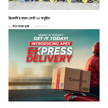
রিয়েলমি’র ফ্যান ফেস্ট’২৩ অনুষ্ঠিত
By
বিএম ইমরাদ তুষার
২৯/০৮/২০২৩