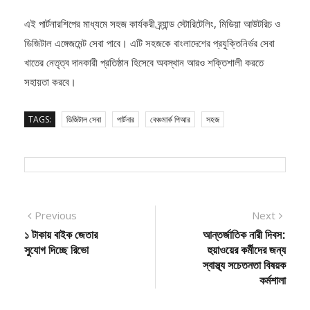
আমাদের ব্র্যান্ডের জন্য গুরুত্বপূর্ণ ভূমিকা রাখবে বলে আমরা বিশ্বাস করি।”
এই পার্টনারশিপের মাধ্যমে সহজ কার্যকরী ব্র্যান্ড স্টোরিটেলিং, মিডিয়া আউটরিচ ও
ডিজিটাল এঙ্গেজমেন্ট সেবা পাবে। এটি সহজকে বাংলাদেশের প্রযুক্তিনির্ভর সেবা
খাতের নেতৃত্ব দানকারী প্রতিষ্ঠান হিসেবে অবস্থান আরও শক্তিশালী করতে
সহায়তা করবে।
TAGS:
ডিজিটাল সেবা
পার্টনার
বেঞ্চমার্ক পিআর
সহজ
Post
Previous
Next
Previous
Next
post:
post:
১ টাকায় বাইক জেতার
আন্তর্জাতিক নারী দিবস:
navigation
সুযোগ দিচ্ছে রিভো
হুয়াওয়ের কর্মীদের জন্য
স্বাস্থ্য সচেতনতা বিষয়ক
কর্মশালা