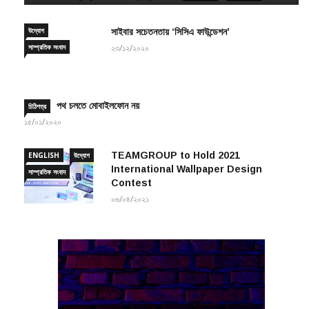
উদ্যোগ
সাইবার সচেতনতায় ‘সিসিএ ফাউন্ডেশন’
সাম্প্রতিক সংবাদ
২৩/১২/২০২০
পথ চলতে মোবাইলফোন নয়
চিঠিপত্র
১৫/০১/২০২০
TEAMGROUP to Hold 2021
ENGLISH
উদ্যোগ
International Wallpaper Design
সাম্প্রতিক সংবাদ
Contest
০৬/০৪/২০২১