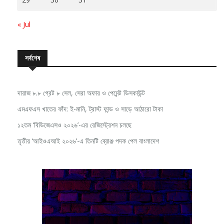
29
30
31
« Jul
সর্বশেষ
দারাজ ৮.৮ গ্রেট ৮ সেল, সেরা অফার ও পেমেন্ট ডিসকাউন্ট
এমএফএস খাতের ফাঁদ: ই-মানি, ট্রাস্ট ফান্ড ও সাড়ে আঠারো টাকা
১২তম ‘বিডিজেএসও ২০২৬’-এর রেজিস্ট্রেশন চলছে
তৃতীয় ‘আইওএআই ২০২৬’-এ তিনটি ব্রোঞ্জ পদক পেল বাংলাদেশ