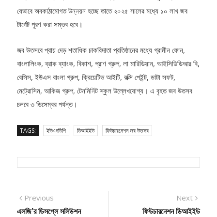
টার্গেট পূরণ করা সম্ভব হবে।
জব উতসবে প্রায় দেড় শতাধিক চাকরিদাতা প্রতিষ্ঠানের মধ্যে গ্রামীন ফোন,
বাংলালিংক, ব্রাক ব্যাংক, বিকাশ, প্রাণ গ্রুপ, লা মারিডিয়ান, আইসিডিডিআর বি,
বেসিস, ইউএস বাংলা গ্রুপ, ক্রিয়েটিভ আইটি, রক্সি পেইন্ট, ডাটা সফট,
মেট্রোসিম, আকিজ গ্রুপ, টেনমিনিট স্কুল উল্লেখযোগ্য। এ বৃহত জব উতসব
চলবে ৩ ডিসেম্বর পর্যন্ত।
TAGS:
ইউএনডিপি
ডিআইইউ
ফিউচারনেশন জব উতসব
Post
Previous
Next
Previous
Next
post:
post:
এলজি’র ডিসপ্লে সলিউশন
ফিউচারনেশন ডিআইইউ
navigation
সেবায় ইউনিক বিজনেস
জব উতসব ২০২২