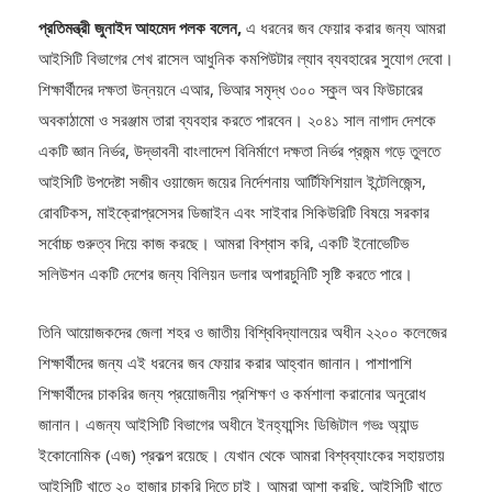
আইসিটি বিভাগের শেখ রাসেল আধুনিক কমপিউটার ল্যাব ব্যবহারের সুযোগ দেবো।
শিক্ষার্থীদের দক্ষতা উন্নয়নে এআর, ভিআর সমৃদ্ধ ৩০০ স্কুল অব ফিউচারের
অবকাঠামো ও সরঞ্জাম তারা ব্যবহার করতে পারবেন। ২০৪১ সাল নাগাদ দেশকে
একটি জ্ঞান নির্ভর, উদ্ভাবনী বাংলাদেশ বিনির্মাণে দক্ষতা নির্ভর প্রজন্ম গড়ে তুলতে
আইসিটি উপদেষ্টা সজীব ওয়াজেদ জয়ের নির্দেশনায় আর্টিফিশিয়াল ইন্টেলিজেন্স,
রোবটিকস, মাইক্রোপ্রসেসর ডিজাইন এবং সাইবার সিকিউরিটি বিষয়ে সরকার
সর্বোচ্চ গুরুত্ব দিয়ে কাজ করছে। আমরা বিশ্বাস করি, একটি ইনোভেটিভ
সলিউশন একটি দেশের জন্য বিলিয়ন ডলার অপারচুনিটি সৃষ্টি করতে পারে।
তিনি আয়োজকদের জেলা শহর ও জাতীয় বিশ্বিবিদ্যালয়ের অধীন ২২০০ কলেজের
শিক্ষার্থীদের জন্য এই ধরনের জব ফেয়ার করার আহ্বান জানান। পাশাপাশি
শিক্ষার্থীদের চাকরির জন্য প্রয়োজনীয় প্রশিক্ষণ ও কর্মশালা করানোর অনুরোধ
জানান। এজন্য আইসিটি বিভাগের অধীনে ইনহ্যান্সিং ডিজিটাল গভঃ অ্যান্ড
ইকোনোমিক (এজ) প্রকল্প রয়েছে। যেখান থেকে আমরা বিশ্বব্যাংকের সহায়তায়
আইসিটি খাতে ২০ হাজার চাকরি দিতে চাই। আমরা আশা করছি, আইসিটি খাতে
যেভাবে অবকাঠামোগত উন্নয়ন হচ্ছে তাতে ২০২৫ সালের মধ্যে ১০ লাখ জব