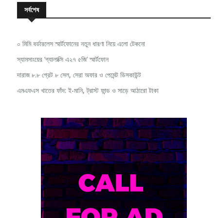
০ মিমি বর্ডারলেস স্মার্টফোনের নতুন ধারণা নিয়ে এলো টেকনো
স্যামসাংয়ের ‘গ্যালাক্সি এ২৭ ৫জি’ স্মার্টফোন
দারাজ ৮.৮ গ্রেট ৮ সেল, সেরা অফার ও পেমেন্ট ডিসকাউন্ট
এমএফএস খাতের ফাঁদ: ই-মানি, ট্রাস্ট ফান্ড ও সাড়ে আঠারো টাকা