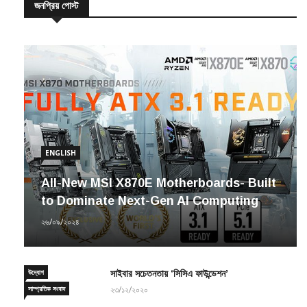
ENGLISH
All-New MSI X870E Motherboards- Built
to Dominate Next-Gen AI Computing
২৬/০৯/২০২৪
উদ্যোগ
সাইবার সচেতনতায় ‘সিসিএ ফাউন্ডেশন’
সাম্প্রতিক সংবাদ
২৩/১২/২০২০