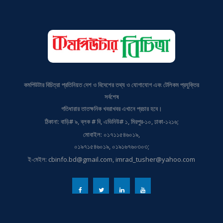
কমপিউটার বিচিত্রা প্রতিনিয়ত দেশ ও বিদেশের তথ্য ও যোগাযোগ এবং টেলিকম প্রযুক্তির
সর্বশেষ
গতিধারার তাতক্ষনিক খবরাখবর এখানে প্রচার হবে।
ঠিকানা: বাড়ি# ৯, ব্লক # বি, এভিনিউ# ১, মিরপুর-১০, ঢাকা-১২১৬;
মোবাইল: ০১৭১১৫৪৬০১৯,
০১৯৭১৫৪৬০১৯, ০১৯১৬৭৬০৩০৩;
ই-মেইল: cbinfo.bd@gmail.com, imrad_tusher@yahoo.com