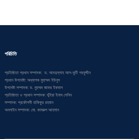
পরিচিতি
প্রতিষ্ঠাতা প্রধান সম্পাদক: ড. আবদুল্লাহ আল-মুতী শরফুদ্দীন
প্রধান উপদেষ্টা: অধ্যাপক মুহাম্মদ ইউনুস
উপদেষ্টা সম্পাদক: ড. মুহম্মদ জাফর ইকবাল
প্রতিষ্ঠাতা ও প্রধান সম্পাদক: ভূঁইয়া ইনাম লেনিন
সম্পাদক: প্রকৌশলী হাকিকুর রহমান
অনলাইন সম্পাদক: মো. কামরুল আহসান