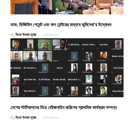
ডাক, ডিজিটাল পেমেন্ট এবং কল সেন্টারের মাধ্যমে ভূমিসেবা’র উদ্বোধন
By
বিএম ইমরাদ তুষার
১২/০১/২০২২
দেশের স্টার্টআপদের নিয়ে বেইজলাইন জরিপের প্রাথমিক কার্যক্রম সম্পন্ন
By
বিএম ইমরাদ তুষার
২৮/০৬/২০২০
Leave a Reply