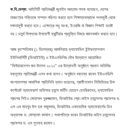
ক.বি.ডেস্ক:
আইসিটি প্রতিমন্ত্রী জুনাইদ আহমেদ পলক বলেছেন, দেশের
তারুণ্যের শক্তিকে সম্পদে পরিণত করতে হলে শিক্ষাব্যবস্থাকে সনদমুখী থেকে
দক্ষতামুখী করতে হবে। এক্ষেত্রে শুধু অংক, ইংরেজি বা বিজ্ঞান শিক্ষাই যথেষ্ট
নয়। চতুর্থ বিপ্লবের উপযোগী ফ্রন্টিয়ার প্রযুক্তি বিষয়ে জ্ঞানঅর্জন করতে হবে।
আজ বৃহস্পতিবার (১ ডিসেম্বর) আশুলিয়ায় ড্যাফোডিল ইন্টারন্যাশনাল
ইউনিভার্সিটি (ডিআইইউ) ও ইউএনডিপির যৌথ উদ্যোগে আয়োজিত
‘‘ফিউচারনেশন জব উতসব ২০২২’’ এর উদ্বোধনী অনুষ্ঠানে প্রধান অতিথির
বক্তৃতায় প্রতিমন্ত্রী এসব কথা বলেন। অনুষ্ঠানে বক্তব্য রাখেন ইউএনডিপি
বাংলাদেশস্থ আবাসিক প্রতিনিধি ভ্যান গুয়েনের, গ্রামীণফোন লিমিটেডের চিফ
কর্পোরেট অ্যাফেয়ার্স অফিসার হ্যান্স মার্টিন হোয়েগ হেনরিকসেন, ড্যাফোডিল
গ্রুপের সিইও মোহাম্মদ নুরুজ্জামান, ডিআইউর প্রো-ভাইস চ্যান্সেলর প্রফেসর ড.
এস এম মাহবুব উল হক মজুমদার, ডিআইউর একাডেমিক অ্যাফেয়ার্সের ডিন
অধ্যাপক ড. মোস্তফা কামাল। সভাপতিত্ব করেন ডিআইউর ভাইস চ্যান্সেলর
প্রফেসর ড. এম লুতফর রহমান।
প্রতিমন্ত্রী জুনাইদ আহমেদ পলক বলেন,
এ ধরনের জব ফেয়ার করার জন্য আমরা