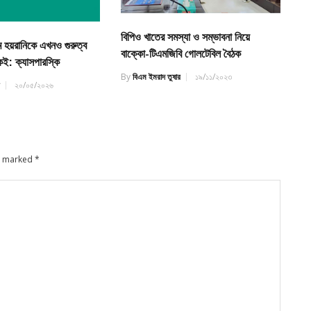
বিপিও খাতের সমস্যা ও সম্ভাবনা নিয়ে
মে হয়রানিকে এখনও গুরুত্ব
বাক্কো-টিএমজিবি গোলটেবিল বৈঠক
েই: ক্যাসপারস্কি
By
বিএম ইমরাদ তুষার
১৯/১১/২০২৩
র
২০/০৫/২০২৬
re marked
*