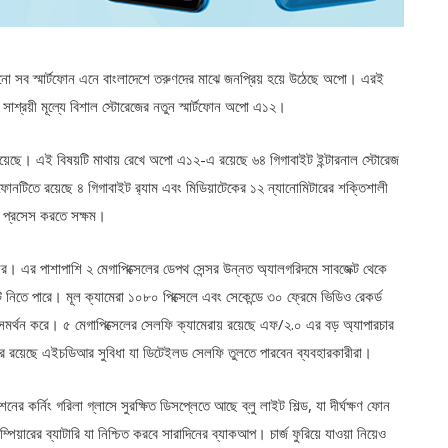
ানো সব স্মার্টফোন এনে বাংলাদেশে তরুণদের মাঝে জনপ্রিয় হয়ে উঠেছে অপো। এরই
েছে সাশ্রয়ী মূল্যে বিশাল স্টোরেজের নতুন স্মার্টফোন অপো এ১২।
ি হয়েছে। এই বিষয়টি মাথায় রেখে অপো এ১২-এ রয়েছে ৬৪ গিগাবাইট ইন্টারনাল স্টোরেজ
োনটিতে রয়েছে ৪ গিগাবাইট র‍্যাম এবং মিডিয়াটেকের ১২ ন্যানোমিটারের শক্তিশালী
টা প্রসেস করতে সক্ষম।
্সর। এর পাশাপাশি ২ মেগাপিক্সেলের ডেপথ সেন্সর উন্নত অ্যালগরিদমে সাবজেক্ট থেকে
্রেট শট নিতে পারে। মূল ক্যামেরা ১০৮০ পিক্সেলে এবং সেকেন্ডে ৩০ ফ্রেমে ভিডিও রেকর্ড
 সমর্থন করে। ৫ মেগাপিক্সেলের সেলফি ক্যামেরায় রয়েছে এফ/২.০ এর বড় অ্যাপারচার
ারে রয়েছে এইচডিআর সুবিধা যা ডিটেইলড সেলফি তুলতে পারবেন ব্যবহারকারীরা।
ের কর্নিং গরিলা গ্লাসে সুরক্ষিত ডিসপ্লেতে আছে ব্লু লাইট শিল্ড, যা দীর্ঘক্ষণ ফোন
পিয়ারের ব্যাটারি যা নিশ্চিত করবে সারাদিনের ব্যাকআপ। চার্জ ফুরিয়ে যাওয়া নিয়েও