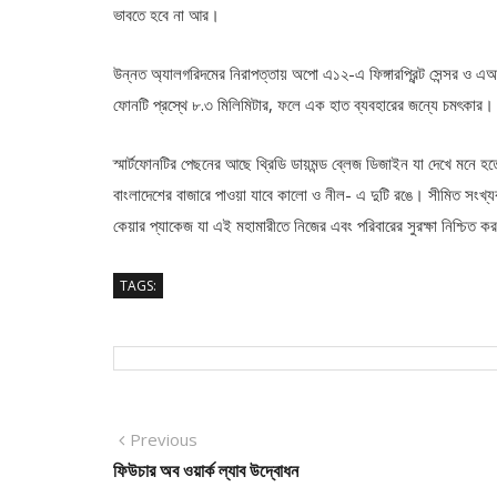
ভাবতে হবে না আর।
উন্নত অ্যালগরিদমের নিরাপত্তায় অপো এ১২-এ ফিঙ্গারপ্রিন্ট সেন্সর 
ফোনটি প্রস্থে ৮.৩ মিলিমিটার, ফলে এক হাত ব্যবহারের জন্যে চমৎকার।
স্মার্টফোনটির পেছনের আছে থ্রিডি ডায়মন্ড ব্লেজ ডিজাইন যা দেখে মনে হ
বাংলাদেশের বাজারে পাওয়া যাবে কালো ও নীল- এ দুটি রঙে। সীমিত সংখ্য
কেয়ার প্যাকেজ যা এই মহামারীতে নিজের এবং পরিবারের সুরক্ষা নিশ্চিত ক
TAGS:
Post
Previous
Previous
post:
ফিউচার অব ওয়ার্ক ল্যাব উদ্বোধন
navigation