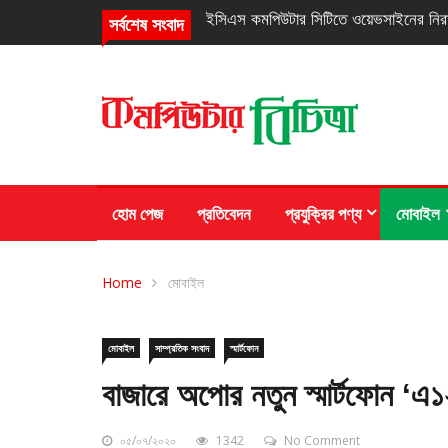
নিরবচ্ছিন্ন পাওয়ার নিশ্চিতে রিয়েলমির নতুন সি
সর্বশেষ সংবাদ
হোম পেজ
প্রতিবেদন
প্রযুক্রির পণ্য
মোবাইল
Home
মোবাইল
মোবাইল
সাম্প্রতিক সংবাদ
স্মার্টফোন
বাজারে অপোর নতুন স্মার্টফোন ‘এ১
০৫/০৭/২০২০
1342
No Comment