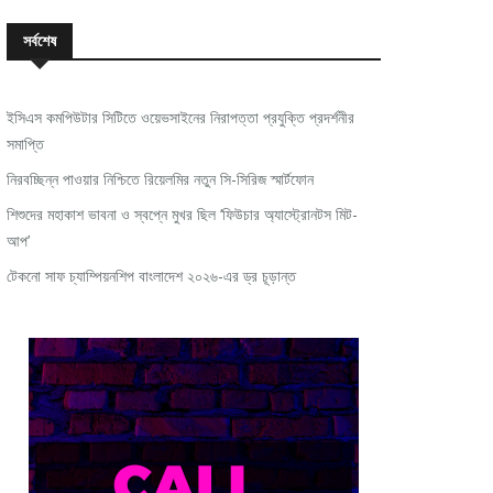
সর্বশেষ
ইসিএস কমপিউটার সিটিতে ওয়েভসাইনের নিরাপত্তা প্রযুক্তি প্রদর্শনীর
সমাপ্তি
নিরবচ্ছিন্ন পাওয়ার নিশ্চিতে রিয়েলমির নতুন সি-সিরিজ স্মার্টফোন
শিশুদের মহাকাশ ভাবনা ও স্বপ্নে মুখর ছিল ‘ফিউচার অ্যাস্ট্রোনটস মিট-
আপ’
টেকনো সাফ চ্যাম্পিয়নশিপ বাংলাদেশ ২০২৬-এর ড্র চূড়ান্ত