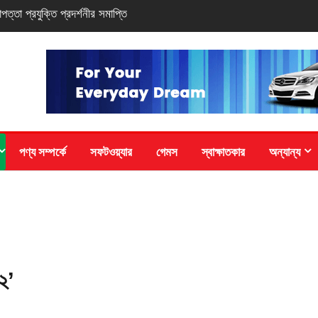
-সিরিজ স্মার্টফোন
পণ্য সম্পর্কে
সফটওয়্যার
গেমস
স্বাক্ষাতকার
অন্যান্য
২’