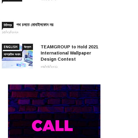
পথ চলতে মোবাইলফোন নয়
চিঠিপত্র
১৫/০১/২০২০
TEAMGROUP to Hold 2021
ENGLISH
উদ্যোগ
International Wallpaper
সাম্প্রতিক সংবাদ
Design Contest
০৬/০৪/২০২১