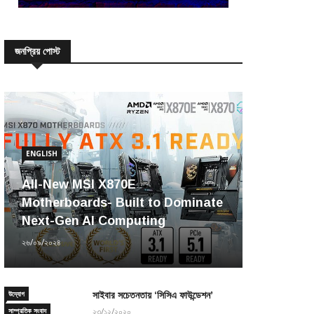
জনপ্রিয় পোস্ট
ENGLISH
All-New MSI X870E
Motherboards- Built to Dominate
Next-Gen AI Computing
২৬/০৯/২০২৪
উদ্যোগ
সাইবার সচেতনতায় ‘সিসিএ ফাউন্ডেশন’
সাম্প্রতিক সংবাদ
২৩/১২/২০২০