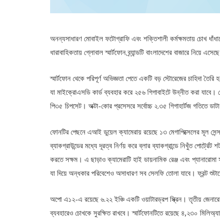
অনন্যসাধারণ মোবাইল ফটোগ্রাফি এবং শক্তিশালী কর্মক্ষমতায় চোখ ধাঁধ
ধারাবাহিকতায় গ্লোবাল স্মার্টফোন ব্র্যান্ডটি বাংলাদেশের বাজারে নিয়ে এস
স্মার্টফোন থেকে পরিপূর্ণ অভিজ্ঞতা পেতে একটি বড় স্টোরেজের চাহিদা তৈর
যা মাইক্রোএসডি কার্ড ব্যবহার করে ২৫৬ গিগাবাইটে উন্নীত করা যাবে। ফ
পি৩৫ চিপসেট। অক্টা-কোর প্রসেসরে সর্বোচ্চ ২.৩৫ গিগাহার্টজ গতিতে ডা
ফোনটির পেছনে এআই ডুয়েল ক্যামেরায় রয়েছে ১৩ মেগাপিক্সেলের মূল সেন
ব্যাকগ্রাউন্ডের মধ্যে দূরত্ব নির্ণয় করে ব্লার ব্যাকগ্রান্ডে নিখুঁত পোর্ট
করতে সক্ষম। এ ছাড়াও ক্যামেরাটি হাই ডায়নামিক রেঞ্জ এবং প্যানারোমা
যা দিয়ে অন্ধকার পরিবেশেও অসাধারণ সব সেলফি তোলা যাবে। ফ্রন্ট শুট
অপো এ১২-এ রয়েছে ৬.২২ ইঞ্চি একটি ওয়াটারড্রপ স্ক্রিন। তৃতীয় জেনারেশন
ব্যবহারেও চোখকে সুরক্ষিত রাখবে। স্মার্টফোনটিতে রয়েছে ৪,২৩০ মিলিঅ্যাম্