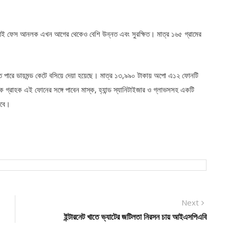
ও এআই ফেস আনলক এখন আগের থেকেও বেশি উন্নত এবং সুরক্ষিত। মাত্র ১৬৫ গ্রামের
তে পারে ডায়মন্ড কেটে বসিয়ে দেয়া হয়েছে। মাত্র ১৩,৯৯০ টাকায় অপো এ১২ ফোনটি
ক গ্রাহক এই ফোনের সঙ্গে পাবেন মাস্ক, হ্যান্ড স্যানিটাইজার ও গ্লাভসসহ একটি
রবে।
Next
Next
post:
ইন্টারনেট খাতে ভ্যাটের জটিলতা নিরসন চায় আইএসপিএবি