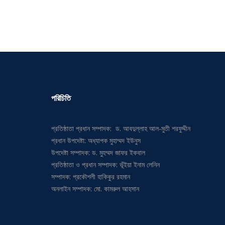
পরিচিতি
প্রতিষ্ঠাতা প্রধান সম্পাদক: ড. আবদুল্লাহ আল-মুতী শরফুদ্দীন
প্রধান উপদেষ্টা: অধ্যাপক মুহাম্মদ ইউনুস
উপদেষ্টা সম্পাদক: ড. মুহম্মদ জাফর ইকবাল
প্রতিষ্ঠাতা ও প্রধান সম্পাদক: ভূঁইয়া ইনাম লেনিন
সম্পাদক: প্রকৌশলী হাকিকুর রহমান
অনলাইন সম্পাদক: মো. কামরুল আহসান