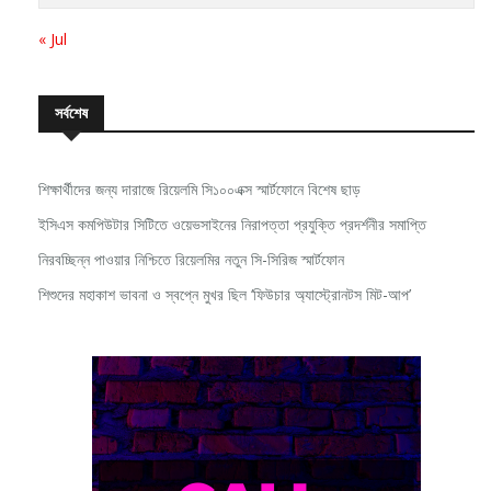
29
30
31
« Jul
সর্বশেষ
শিক্ষার্থীদের জন্য দারাজে রিয়েলমি সি১০০এক্স স্মার্টফোনে বিশেষ ছাড়
ইসিএস কমপিউটার সিটিতে ওয়েভসাইনের নিরাপত্তা প্রযুক্তি প্রদর্শনীর সমাপ্তি
নিরবচ্ছিন্ন পাওয়ার নিশ্চিতে রিয়েলমির নতুন সি-সিরিজ স্মার্টফোন
শিশুদের মহাকাশ ভাবনা ও স্বপ্নে মুখর ছিল ‘ফিউচার অ্যাস্ট্রোনটস মিট-আপ’