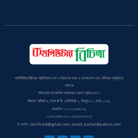
অনলাইন সম্পাদক: মো. কামরুল আহসান
কমপিউটার বিচিত্রা প্রতিনিয়ত দেশ ও বিদেশের তথ্য ও যোগাযোগ এবং টেলিকম প্রযুক্তির
সর্বশেষ
গতিধারার তাতক্ষনিক খবরাখবর এখানে প্রচার হবে।
ঠিকানা: বাড়ি# ৯, ব্লক # বি, এভিনিউ# ১, মিরপুর-১০, ঢাকা-১২১৬;
মোবাইল: ০১৭১১৫৪৬০১৯,
০১৯৭১৫৪৬০১৯, ০১৯১৬৭৬০৩০৩;
ই-মেইল: cbinfo.bd@gmail.com, imrad_tusher@yahoo.com