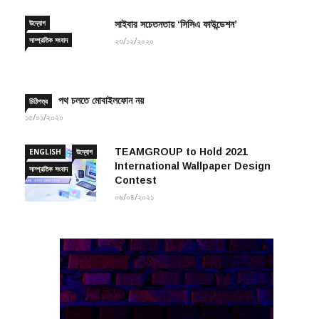
উদ্যোগ
সাইবার সচেতনতায় ‘সিসিএ ফাউন্ডেশন’
সাম্প্রতিক সংবাদ
২৩/১২/২০২০
পথ চলতে মোবাইলফোন নয়
চিঠিপত্র
১৫/০১/২০২০
TEAMGROUP to Hold 2021
ENGLISH
উদ্যোগ
International Wallpaper Design
সাম্প্রতিক সংবাদ
Contest
০৬/০৪/২০২১