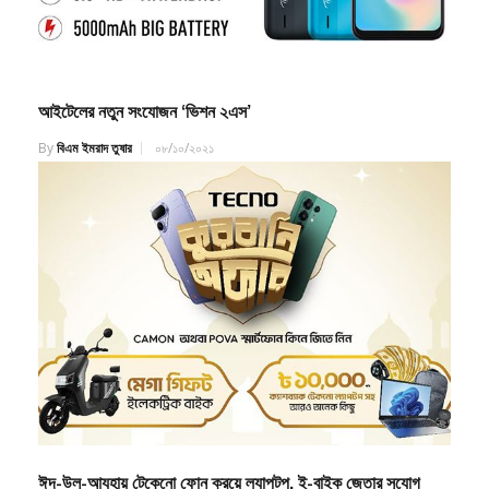
আইটেলের নতুন সংযোজন ‘ভিশন ২এস’
By
বিএম ইমরাদ তুষার
০৮/১০/২০২১