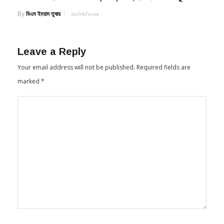
ঈদ-উল-আযহায় টেকেনো ফোন ক্রয়ে ল্যাপটপ, ই-বাইক জেতার সুযোগ
By
বিএম ইমরাদ তুষার
৩০/০৪/২০২৬
Leave a Reply
Your email address will not be published.
Required fields are
marked
*