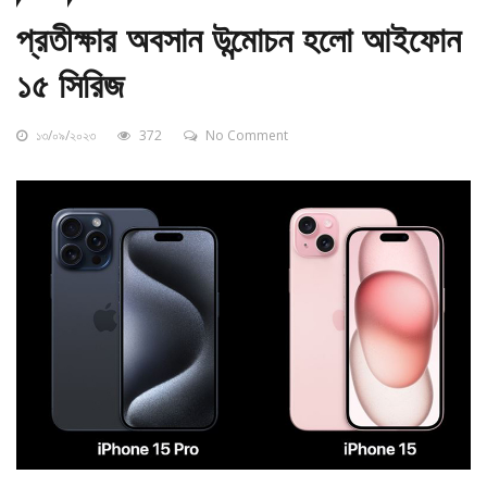
মোবাইল
স্মার্টফোন
প্রতীক্ষার অবসান উন্মোচন হলো আইফোন
১৫ সিরিজ
১৩/০৯/২০২৩
372
No Comment