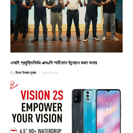
এআই প্রযুক্তিনির্ভর এক্স৬সি স্মার্টফোন উন্মোচন করল অনার
By
বিএম ইমরাদ তুষার
১৬/০৭/২০২৫