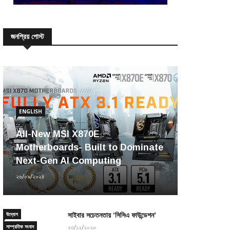
জনপ্রিয় পোস্ট
ENGLISH
All-New MSI X870E
Motherboards- Built to Dominate
Next-Gen AI Computing
২৬/০৯/২০২৪
উদ্যোগ
সাইবার সচেতনতায় ‘সিসিএ ফাউন্ডেশন’
সাম্প্রতিক সংবাদ
২৩/১২/২০২০