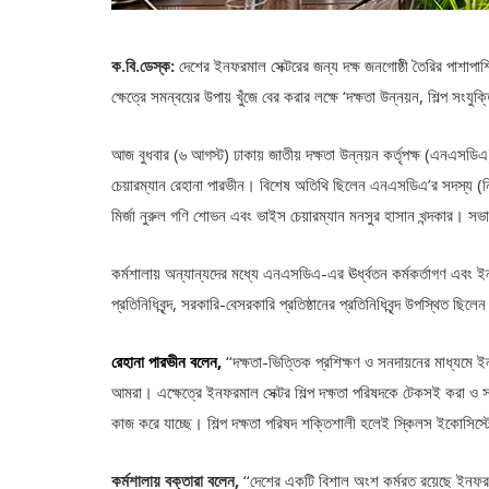
ক.বি.ডেস্ক:
দেশের ইনফরমাল সেক্টরের জন্য দক্ষ জনগোষ্ঠী তৈরির পাশাপাশ
ক্ষেত্রে সমন্বয়ের উপায় খুঁজে বের করার লক্ষে ‘দক্ষতা উন্নয়ন, শিল্প সংয
আজ বুধবার (৬ আগস্ট) ঢাকায় জাতীয় দক্ষতা উন্নয়ন কর্তৃপক্ষ (এনএসডিএ
চেয়ারম্যান রেহানা পারভীন। বিশেষ অতিথি ছিলেন এনএসডিএ’র সদস্য (নিব
মির্জা নুরুল গণি শোভন এবং ভাইস চেয়ারম্যান মনসুর হাসান খন্দকার। স
কর্মশালায় অন্যান্যদের মধ্যে এনএসডিএ-এর ঊর্ধ্বতন কর্মকর্তাগণ এবং ইন
প্রতিনিধিবৃন্দ, সরকারি-বেসরকারি প্রতিষ্ঠানের প্রতিনিধিবৃন্দ উপস্থিত ছিলে
রেহানা পারভীন বলেন,
‘‘দক্ষতা-ভিত্তিক প্রশিক্ষণ ও সনদায়নের মাধ্যমে ইনফ
আমরা। এক্ষেত্রে ইনফরমাল সেক্টর শিল্প দক্ষতা পরিষদকে টেকসই করা ও
কাজ করে যাচ্ছে। শিল্প দক্ষতা পরিষদ শক্তিশালী হলেই স্কিলস ইকোসিস্ট
কর্মশালায় বক্তারা বলেন,
‘‘দেশের একটি বিশাল অংশ কর্মরত রয়েছে ইনফরমা