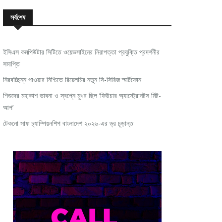
সর্বশেষ
ইসিএস কমপিউটার সিটিতে ওয়েভসাইনের নিরাপত্তা প্রযুক্তি প্রদর্শনীর
সমাপ্তি
নিরবচ্ছিন্ন পাওয়ার নিশ্চিতে রিয়েলমির নতুন সি-সিরিজ স্মার্টফোন
শিশুদের মহাকাশ ভাবনা ও স্বপ্নে মুখর ছিল ‘ফিউচার অ্যাস্ট্রোনটস মিট-
আপ’
টেকনো সাফ চ্যাম্পিয়নশিপ বাংলাদেশ ২০২৬-এর ড্র চূড়ান্ত