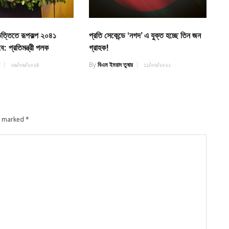
িত্তিতে রূপকল্প ২০৪১
প্রতি সেকেন্ডে ‘নগদ’ এ যুক্ত হচ্ছে তিন জন
ে: প্রতিমন্ত্রী পলক
গ্রাহক!
র
২৬/০৬/২০২৪
By
বিএম ইমরাদ তুষার
১১/০৩/২০২১
re marked
*