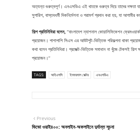
অত্যন্ত গুরুত্বপূর্ণ। এনএসডিএ এই খাতকে গুরুত্ব দিয়ে তাদের দক্ষতা য
সুপারিশ, বাস্তবধর্মী দিকনির্দেশনা ও পরামর্শ প্রদান করা হয়, যা আগামীর ক
শিল্প প্রতিনিধিরা বলেন,
‘‘বাংলাদেশ ন্যাশনাল কোয়ালিফিকেশন ফ্রেমওয়ার
প্রয়োজন। পাশাপাশি সিএস এর আউটপুট-ভিত্তিক পরিকল্পনা থাকা প্রয়োজন।
কথা বলেন প্রতিনিধিরা। প্রজেক্ট-ভিত্তিক সমাধান না খুঁজে টেকসই শিল
প্রয়োজন।’’
TAGS:
আইএসসি
ইনফরমাল সেক্টর
এনএসডিএ
Post
Previous
Previous
post:
ভিভো ওয়াই৪০০: অনলাইন-অফলাইনে দুর্দান্ত সূচনা
navigation