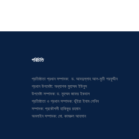
পরিচিতি
প্রতিষ্ঠাতা প্রধান সম্পাদক: ড. আবদুল্লাহ আল-মুতী শরফুদ্দীন
প্রধান উপদেষ্টা: অধ্যাপক মুহাম্মদ ইউনুস
উপদেষ্টা সম্পাদক: ড. মুহম্মদ জাফর ইকবাল
প্রতিষ্ঠাতা ও প্রধান সম্পাদক: ভূঁইয়া ইনাম লেনিন
সম্পাদক: প্রকৌশলী হাকিকুর রহমান
অনলাইন সম্পাদক: মো. কামরুল আহসান