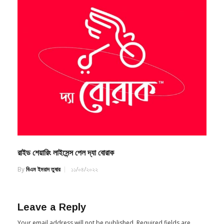
রাইড শেয়ারিং লাইসেন্স পেল দ্যা বোরাক
By
বিএম ইমরাদ তুষার
১১/০৪/২০২২
Leave a Reply