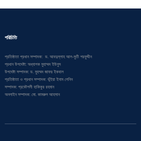
পরিচিতি
প্রতিষ্ঠাতা প্রধান সম্পাদক: ড. আবদুল্লাহ আল-মুতী শরফুদ্দীন
প্রধান উপদেষ্টা: অধ্যাপক মুহাম্মদ ইউনুস
উপদেষ্টা সম্পাদক: ড. মুহম্মদ জাফর ইকবাল
প্রতিষ্ঠাতা ও প্রধান সম্পাদক: ভূঁইয়া ইনাম লেনিন
সম্পাদক: প্রকৌশলী হাকিকুর রহমান
অনলাইন সম্পাদক: মো. কামরুল আহসান