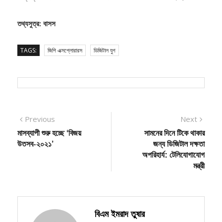
উদ্যোক্তা মানসিকতা এবং ডিজিটাল দক্ষতার ওপর আলোকপাত করা হয়।
তথ্যসুত্র: বাসস
TAGS:
জিপি এক্সপ্লোরারস
ডিজিটাল যুগ
Post
Previous
Next
Previous
Next
post:
post:
মাসব্যাপী শুরু হচ্ছে ‘বিজয়
সামনের দিনে টিকে থাকার
navigation
উতসব-২০২১’
জন্য ডিজিটাল দক্ষতা
অপরিহার্য: টেলিযোগাযোগ
মন্ত্রী