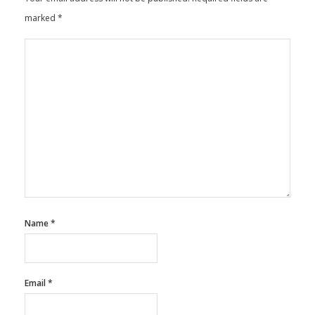
Your email address will not be published.
Required fields are
marked
*
Name
*
Email
*