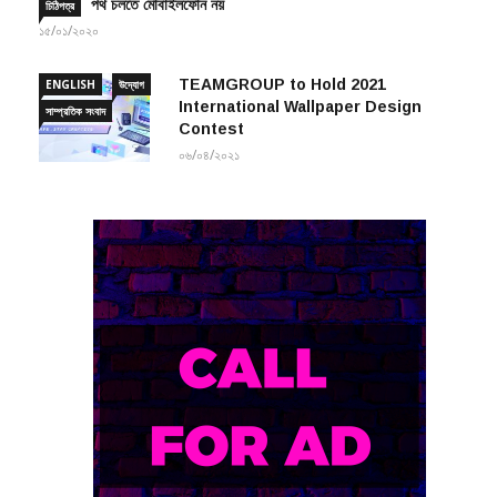
পথ চলতে মোবাইলফোন নয়
চিঠিপত্র
১৫/০১/২০২০
TEAMGROUP to Hold 2021
ENGLISH
উদ্যোগ
International Wallpaper Design
সাম্প্রতিক সংবাদ
Contest
০৬/০৪/২০২১