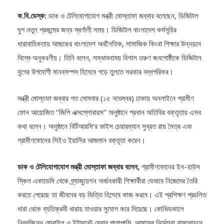
ক.বি.ডেস্ক:
ডাক ও টেলিযোগাযোগ মন্ত্রী মোস্তাফা জব্বার বলেছেন, ডিজিটাল
যুগ নতুন প্রজন্মের জন্য স্বর্ণালী সময়। ডিজিটাল বাংলাদেশ কর্মসূচির
ধারাবাহিকতায় আজকের বাংলাদেশ অর্থনৈতিক, সামাজিক কিংবা শিক্ষার উন্নয়নে
বিশ্বে অনুকরণীয়। তিনি বলেন, সম্ভাবনাময় বিশাল তরুণ জনগোষ্ঠীকে ডিজিটাল
যুগের উপযোগী মানবসম্পদ হিসেবে গড়ে তুলতে সরকার বদ্ধপরিকর।
মন্ত্রী মোস্তফা জব্বার গত সোমবার (১৫ নভেম্বর) ঢাকায় অনলাইনে গ্রামীণ
ফোন আয়োজিত ‘‘জিপি এক্সপ্লোরারস’’ অনুষ্ঠানে প্রধান অতিথির বক্তৃতায় এসব
কথা বলেন। অনুষ্ঠানে বিটিআরসি’র ভাইস চেয়ারম্যান সুব্রত রায় মৈত্র এবং
গ্রামীণফোনের সিইও ইয়াসির আজমান বক্তৃতা করেন।
ডাক ও টেলিযোগাযোগ মন্ত্রী মোস্তাফা জব্বার বলেন,
গ্রামীণফোনের ইন-হাউস
স্কিল একাডেমি থেকে গ্র্যাজুয়েশন অর্জনকারী শিক্ষার্থীরা যেভাবে নিজেদের তৈরি
করতে পেরেছে তা জীবনের বড় ভিত্তি হিসেবে কাজ করবে। এই প্রশিক্ষণ প্রচলিত
ধারা থেকে ব্যতিক্রমী ধারায় যাওয়ার সুযোগ করে দিয়েছে। কোভিডকালে