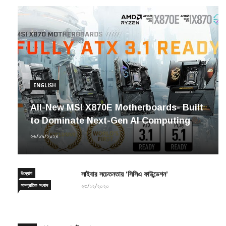
ENGLISH
All-New MSI X870E Motherboards- Built
to Dominate Next-Gen AI Computing
২৬/০৯/২০২৪
উদ্যোগ
সাইবার সচেতনতায় ‘সিসিএ ফাউন্ডেশন’
সাম্প্রতিক সংবাদ
২৩/১২/২০২০