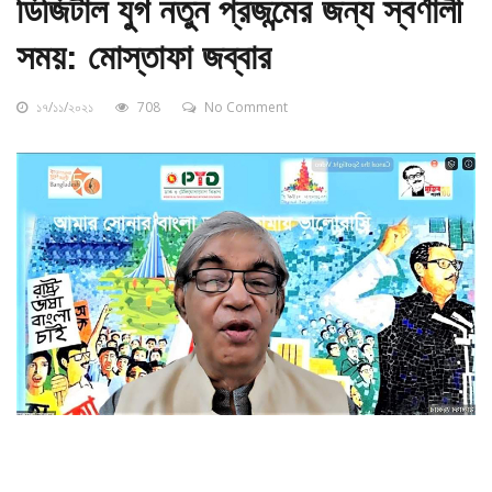
ডিজিটাল যুগ নতুন প্রজন্মের জন্য স্বর্ণালী
সময়: মোস্তাফা জব্বার
১৭/১১/২০২১
708
No Comment