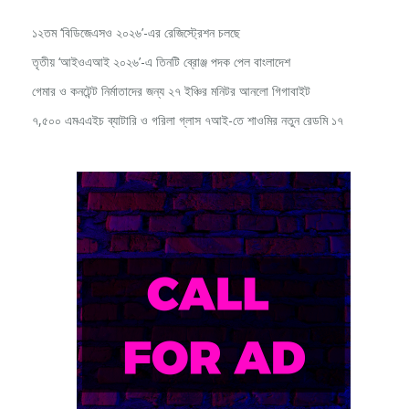
১২তম ‘বিডিজেএসও ২০২৬’-এর রেজিস্ট্রেশন চলছে
তৃতীয় ‘আইওএআই ২০২৬’-এ তিনটি ব্রোঞ্জ পদক পেল বাংলাদেশ
গেমার ও কনটেন্ট নির্মাতাদের জন্য ২৭ ইঞ্চির মনিটর আনলো গিগাবাইট
৭,৫০০ এমএএইচ ব্যাটারি ও গরিলা গ্লাস ৭আই-তে শাওমির নতুন রেডমি ১৭