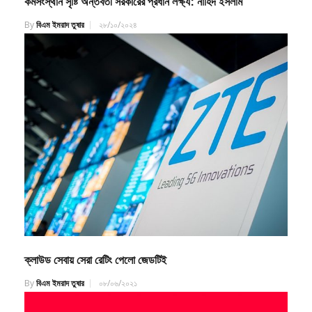
কর্মসংস্থান সৃষ্টি অন্তর্বর্তী সরকারের প্রধান লক্ষ্য: নাহিদ ইসলাম
By
বিএম ইমরাদ তুষার
২৮/১০/২০২৪
ক্লাউড সেবায় সেরা রেটিং পেলো জেডটিই
By
বিএম ইমরাদ তুষার
০৮/০৬/২০২১