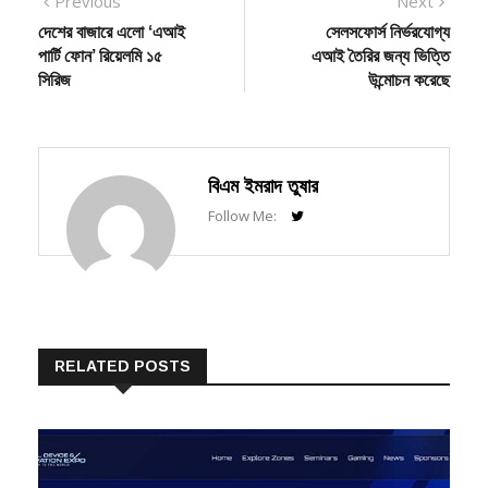
post:
post:
দেশের বাজারে এলো ‘এআই
সেলসফোর্স নির্ভরযোগ্য
navigation
পার্টি ফোন’ রিয়েলমি ১৫
এআই তৈরির জন্য ভিত্তি
সিরিজ
উন্মোচন করেছে
বিএম ইমরাদ তুষার
Follow Me:
RELATED POSTS