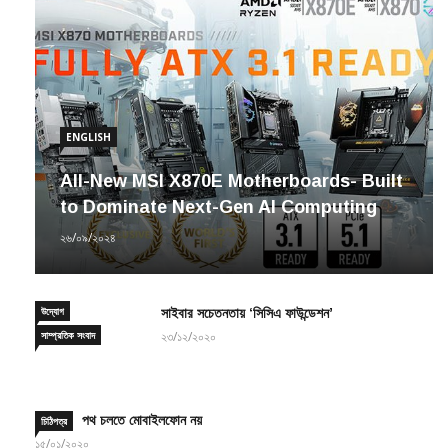
ENGLISH
All-New MSI X870E Motherboards- Built
to Dominate Next-Gen AI Computing
২৬/০৯/২০২৪
উদ্যোগ
সাইবার সচেতনতায় ‘সিসিএ ফাউন্ডেশন’
সাম্প্রতিক সংবাদ
২৩/১২/২০২০
পথ চলতে মোবাইলফোন নয়
চিঠিপত্র
১৫/০১/২০২০