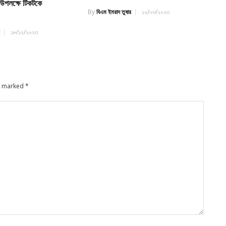
 উপলক্ষে টিকটকে
By
বিএম ইমরাদ তুষার
১২/০৩/২০২৩
র
১৮/১২/২০২৩
re marked
*