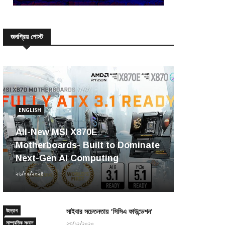
জনপ্রিয় পোস্ট
ENGLISH
All-New MSI X870E
Motherboards- Built to Dominate
Next-Gen AI Computing
২৬/০৯/২০২৪
উদ্যোগ
সাইবার সচেতনতায় ‘সিসিএ ফাউন্ডেশন’
সাম্প্রতিক সংবাদ
২৩/১২/২০২০