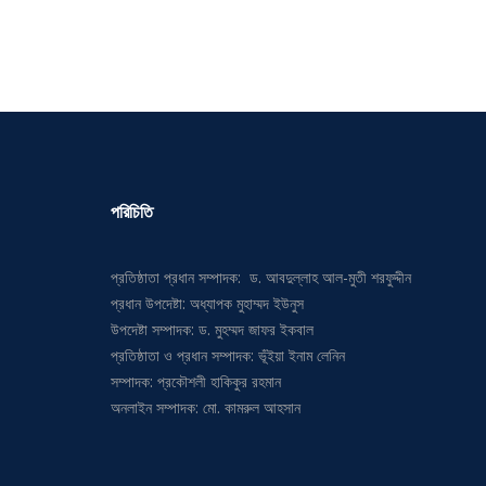
পরিচিতি
প্রতিষ্ঠাতা প্রধান সম্পাদক: ড. আবদুল্লাহ আল-মুতী শরফুদ্দীন
প্রধান উপদেষ্টা: অধ্যাপক মুহাম্মদ ইউনুস
উপদেষ্টা সম্পাদক: ড. মুহম্মদ জাফর ইকবাল
প্রতিষ্ঠাতা ও প্রধান সম্পাদক: ভূঁইয়া ইনাম লেনিন
সম্পাদক: প্রকৌশলী হাকিকুর রহমান
অনলাইন সম্পাদক: মো. কামরুল আহসান