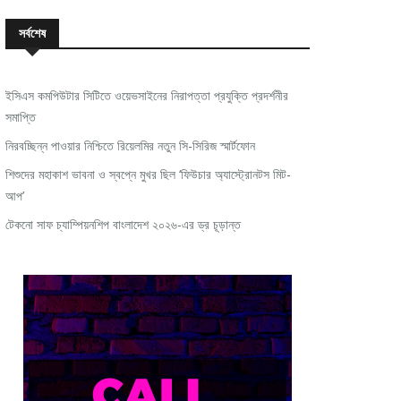
সর্বশেষ
ইসিএস কমপিউটার সিটিতে ওয়েভসাইনের নিরাপত্তা প্রযুক্তি প্রদর্শনীর
সমাপ্তি
নিরবচ্ছিন্ন পাওয়ার নিশ্চিতে রিয়েলমির নতুন সি-সিরিজ স্মার্টফোন
শিশুদের মহাকাশ ভাবনা ও স্বপ্নে মুখর ছিল ‘ফিউচার অ্যাস্ট্রোনটস মিট-
আপ’
টেকনো সাফ চ্যাম্পিয়নশিপ বাংলাদেশ ২০২৬-এর ড্র চূড়ান্ত