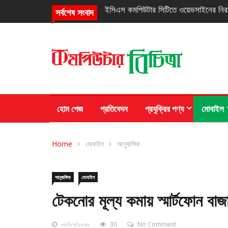
নিরবচ্ছিন্ন পাওয়ার নিশ্চিতে রিয়েলমির নতুন সি
সর্বশেষ সংবাদ
হোম পেজ
প্রতিবেদন
প্রযুক্রির পণ্য
মোবাইল
Home
মোবাইল
আনুষাঙ্গিক
আনুষাঙ্গিক
মোবাইল
টেকনোর মূল্য কমায় স্মার্টফোন বা
০৫/০৭/২০২৬
30
No Comment