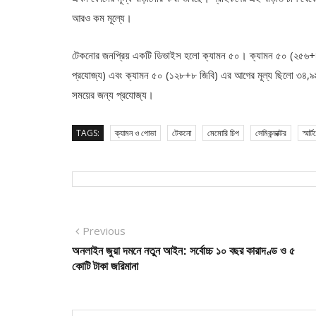
আরও কম মূল্যে।
টেকনোর জনপ্রিয় একটি ডিভাইস হলো ক্যামন ৫০। ক্যামন ৫০ (২৫৬+৮ 
প্রযোজ্য) এবং ক্যামন ৫০ (১২৮+৮ জিবি) এর আগের মূল্য ছিলো ৩৪,৯৯৯
সময়ের জন্য প্রযোজ্য।
TAGS:
ক্যামন ও পোভা
টেকনো
মেমোরি চিপ
সেমিকন্ডাক্টর
স্মার
Post
Previous
Previous
post:
অনলাইন জুয়া দমনে নতুন আইন: সর্বোচ্চ ১০ বছর কারাদণ্ড ও ৫
navigation
কোটি টাকা জরিমানা