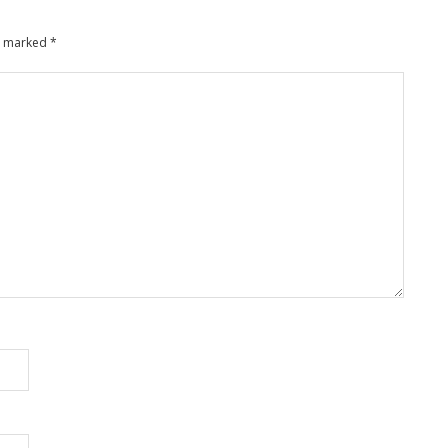
re marked
*