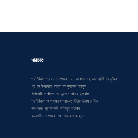
পরিচিতি
প্রতিষ্ঠাতা প্রধান সম্পাদক: ড. আবদুল্লাহ আল-মুতী শরফুদ্দীন
প্রধান উপদেষ্টা: অধ্যাপক মুহাম্মদ ইউনুস
উপদেষ্টা সম্পাদক: ড. মুহম্মদ জাফর ইকবাল
প্রতিষ্ঠাতা ও প্রধান সম্পাদক: ভূঁইয়া ইনাম লেনিন
সম্পাদক: প্রকৌশলী হাকিকুর রহমান
অনলাইন সম্পাদক: মো. কামরুল আহসান