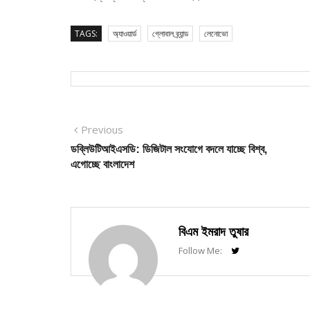
TAGS:
অ্যাওয়ার্ড
গ্লোবাল ব্র্যান্ড
লেনোভো
Post
Previous
Previous
post:
ডব্লিউটিআইএসডি: ডিজিটাল সংযোগে বদলে যাচ্ছে বিশ্ব,
navigation
এগোচ্ছে বাংলাদেশ
বিএম ইমরাদ তুষার
Follow Me: