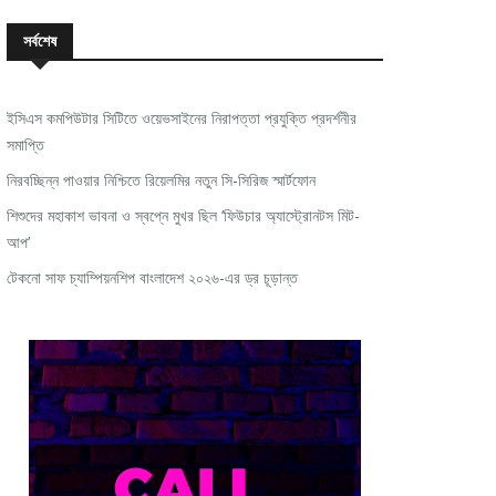
সর্বশেষ
ইসিএস কমপিউটার সিটিতে ওয়েভসাইনের নিরাপত্তা প্রযুক্তি প্রদর্শনীর
সমাপ্তি
নিরবচ্ছিন্ন পাওয়ার নিশ্চিতে রিয়েলমির নতুন সি-সিরিজ স্মার্টফোন
শিশুদের মহাকাশ ভাবনা ও স্বপ্নে মুখর ছিল ‘ফিউচার অ্যাস্ট্রোনটস মিট-
আপ’
টেকনো সাফ চ্যাম্পিয়নশিপ বাংলাদেশ ২০২৬-এর ড্র চূড়ান্ত