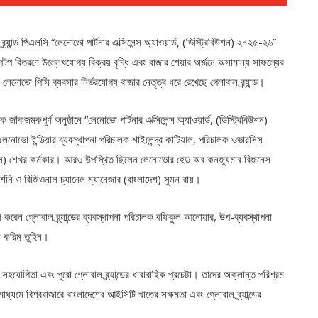
্র্যান্ড পিএলসি “লেনোভো পার্টনার এক্সিলেন্স অ্যাওয়ার্ড, (ডিস্ট্রিবিউশন) ২০২৫-২৬”
পটপ বিতরণে উল্লেখযোগ্য বিক্রয় বৃদ্ধি এবং বাজার শেয়ার অর্জনে অসামান্য সাফল্যের
েনোভো পিসি ব্যবসার নির্ভরযোগ্য বাজার নেতৃত্ব ধরে রেখেছে গ্লোবাল ব্র্যান্ড।
কজমকপূর্ণ অনুষ্ঠানে “লেনোভো পার্টনার এক্সিলেন্স অ্যাওয়ার্ড, (ডিস্ট্রিবিউশন)
লেনোভো ইন্ডিয়ার ব্যবস্থাপনা পরিচালক শাইলেন্দ্র কাটিয়াল, পরিচালক ওভারসিস
স) শেখর কর্মকার। আরও উপস্থিত ছিলেন লেনোভোর হেড অব কনজ্যুমার বিজনেস
র্শনি ও রিজিওনাল চ্যানেল ম্যানেজার (বাংলাদেশ) সুমন রায়।
হণ করেন গ্লোবাল ব্র্যান্ডের ব্যবস্থাপনা পরিচালক রফিকুল আনোয়ার, উপ-ব্যবস্থাপনা
ল করিম তুহিন।
যোগিতা এবং পুরো গ্লোবাল ব্র্যান্ডের ধারাবাহিক প্রচেষ্টা। তাদের অক্লান্ত পরিশ্রম
মে বিশ্ববাজারে বাংলাদেশের আইসিটি খাতের সক্ষমতা এবং গ্লোবাল ব্র্যান্ডের