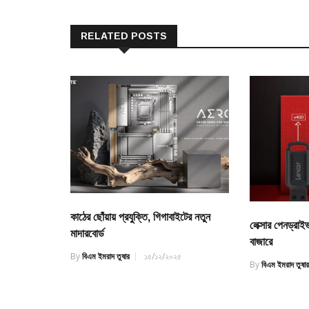
RELATED POSTS
কাঠের ছোঁয়ায় প্রযুক্তি, গিগাবাইটের নতুন
লেক্সার পেনড্রা
মাদারবোর্ড
বাজারে
By
বিএম ইমরাদ তুষার
১৫/১২/২০২৫
By
বিএম ইমরাদ তুষা