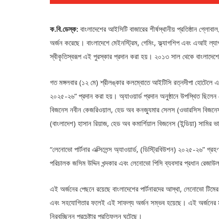
ক.বি.ডেস্ক:
বাংলাদেশের আইসিটি বাজারের শীর্ষস্থানীয় প্রতিষ্ঠান গ্লোবাল ব
অর্জন করেছে। বাংলাদেশে মেইনস্ট্রিম, গেমিং, ফ্ল্যাগশিপ এবং এআই ল্যা
স্বীকৃতিস্বরূপ এই পুরস্কার প্রদান করা হয়। ২০১৩ সাল থেকে বাংলাদেশে ল
গত মঙ্গলবার (১২ মে) শ্রীলঙ্কার কলম্বোতে আইটিসি রত্নদীপা হোটেলে এক জাঁ
২০২৫-২৬” প্রদান করা হয়। অ্যাওয়ার্ড প্রদান অনুষ্ঠানে উপস্থিত ছিলেন 
বিজনেস নবীন কেজরিওয়াল, হেড অব কনজ্যুমার সেলস (ওভারসিস বিজনে
(বাংলাদেশ) হাসান রিয়াজ, হেড অব কমার্শিয়াল বিজনেস (ইন্ডিয়া) সামির ভা
“লেনোভো পার্টনার এক্সিলেন্স অ্যাওয়ার্ড, (ডিস্ট্রিবিউশন) ২০২৫-২৬” গ্র
পরিচালক জসিম উদ্দিন খন্দকার এবং লেনোভো পিসি ব্যবসার প্রধান রেজাউ
এই অর্জনের পেছনে রয়েছে বাংলাদেশের পার্টনারদের আস্থা, লেনোভো টিমের সহ
এবং সহযোগিতার ফলেই এই সাফল্য অর্জন সম্ভব হয়েছে। এই অর্জনের মাধ্য
নিরবচ্ছিন্ন প্রচেষ্টার প্রতিফলন ঘটেছে।