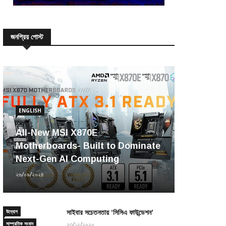
জনপ্রিয় পোস্ট
ENGLISH
All-New MSI X870E
Motherboards- Built to Dominate
Next-Gen AI Computing
২৬/০৯/২০২৪
উদ্যোগ
সাইবার সচেতনতায় ‘সিসিএ ফাউন্ডেশন’
সাম্প্রতিক সংবাদ
২৩/১২/২০২০