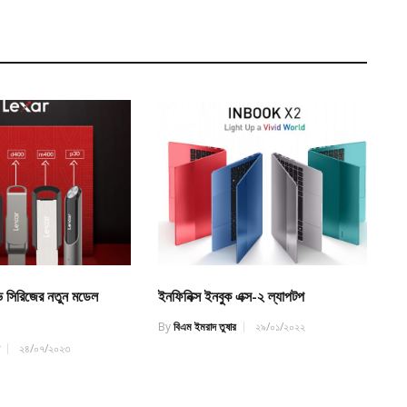
ইভ সিরিজের নতুন মডেল
ইনফিনিক্স ইনবুক এক্স-২ ল্যাপটপ
By
বিএম ইমরাদ তুষার
২৯/০১/২০২২
র
২৪/০৭/২০২৩