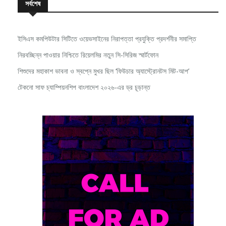
ইসিএস কমপিউটার সিটিতে ওয়েভসাইনের নিরাপত্তা প্রযুক্তি প্রদর্শনীর সমাপ্তি
নিরবচ্ছিন্ন পাওয়ার নিশ্চিতে রিয়েলমির নতুন সি-সিরিজ স্মার্টফোন
শিশুদের মহাকাশ ভাবনা ও স্বপ্নে মুখর ছিল ‘ফিউচার অ্যাস্ট্রোনটস মিট-আপ’
টেকনো সাফ চ্যাম্পিয়নশিপ বাংলাদেশ ২০২৬-এর ড্র চূড়ান্ত