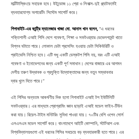
ব্যবহারযোগ্য অপারেটিং সিস্টেম সাপোর্ট করে।
গিগাবাইট-এর কান্ট্রি ম্যানেজার খাজা মো. আনাস খান বলেন,
“এ ধরনের
শক্তিশালী এআই পিসি দেশে গবেষণা, শিক্ষা ও সফটওয়্যার ডেভেলপমেন্ট খাতে
বিপ্লব ঘটাতে পারে। লোকাল ডেটা প্রসেসিং হওয়ায় ডেটা সিকিউরিটি ও
প্রাইভেসি নিশ্চিত হবে। এটি শুধু একটি ডেস্কটপ পিসি নয়, বরং এটি এআই
গবেষণা ও ইনোভেশনের জন্য একটি পূর্ণ সমাধান। দেশের বাজারে এর আগমন
দেশীয় তরুণ উদ্ভাবক ও প্রযুক্তি উদ্যোক্তাদের জন্য নতুন সম্ভাবনার
দ্বার খুলে দিতে পারে।”
এই পিসির অন্যতম আকর্ষণীয় দিক হলো গিগাবাইট এআই টপ ইউটিলিটি
সফটওয়্যার। এর মাধ্যমে প্রোগ্রামিং জ্ঞান ছাড়াই এআই মডেল ফাইন-টিউন
করা যায়। রিয়েল-টাইম মনিটরিং সুবিধা পাওয়া যায়। ৭০টির বেশি ওপেন সোর্স
এলএলএম মডেল সাপোর্ট করে। বাংলাদেশে আইটি কোম্পানি, স্টার্টআপ এবং
বিশ্ববিদ্যালয়গুলো এই ধরনের পিসির সবচেয়ে বড় ব্যবহারকারী হতে পারে। এর
মাধ্যমে ব্যয়সাপেক্ষ ক্লাউড সার্ভিসের বিকল্প তৈরি হবে। এর মূল্য ৬ লাখ ৫০