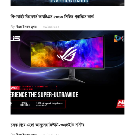
গিগাবাইট জিফোর্স আরটিএক্স ৫০৬০ সিরিজ গ্রাফিক্স কার্ড
By
বিএম ইমরাদ তুষার
১৯/০৪/২০২৫
চমক নিয়ে এলো আসুসের কিউডি-ওএলইডি মনিটর
By
বিএম ইমরাদ তুষার
১৮/০২/২০২৬