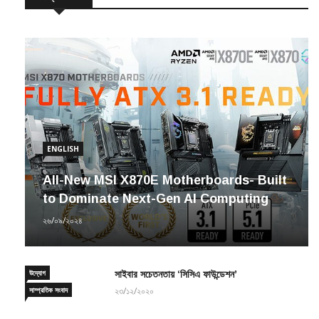
ENGLISH
All-New MSI X870E Motherboards- Built
to Dominate Next-Gen AI Computing
২৬/০৯/২০২৪
উদ্যোগ
সাইবার সচেতনতায় ‘সিসিএ ফাউন্ডেশন’
সাম্প্রতিক সংবাদ
২৩/১২/২০২০