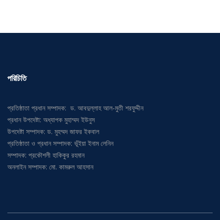
পরিচিতি
প্রতিষ্ঠাতা প্রধান সম্পাদক: ড. আবদুল্লাহ আল-মুতী শরফুদ্দীন
প্রধান উপদেষ্টা: অধ্যাপক মুহাম্মদ ইউনুস
উপদেষ্টা সম্পাদক: ড. মুহম্মদ জাফর ইকবাল
প্রতিষ্ঠাতা ও প্রধান সম্পাদক: ভূঁইয়া ইনাম লেনিন
সম্পাদক: প্রকৌশলী হাকিকুর রহমান
অনলাইন সম্পাদক: মো. কামরুল আহসান