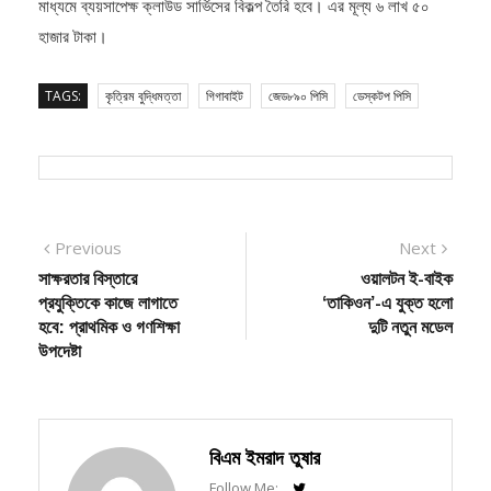
হাজার টাকা।
TAGS:
কৃত্রিম বুদ্ধিমত্তা
গিগাবাইট
জেড৮৯০ পিসি
ডেস্কটপ পিসি
Post
Previous
Next
Previous
Next
post:
post:
সাক্ষরতার বিস্তারে
ওয়ালটন ই-বাইক
navigation
প্রযুক্তিকে কাজে লাগাতে
‘তাকিওন’-এ যুক্ত হলো
হবে: প্রাথমিক ও গণশিক্ষা
দুটি নতুন মডেল
উপদেষ্টা
বিএম ইমরাদ তুষার
Follow Me: