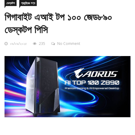
গিগাবাইট এআই টপ ১০০ জেড৮৯০
ডেস্কটপ পিসি
০৯/০৯/২০২৫
235
No Comment