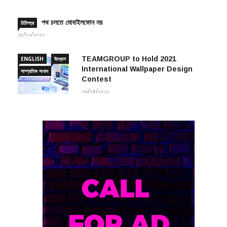
পথ চলতে মোবাইলফোন নয়
চিঠিপত্র
১৫/০১/২০২০
TEAMGROUP to Hold 2021
ENGLISH
উদ্যোগ
International Wallpaper Design
সাম্প্রতিক সংবাদ
Contest
০৬/০৪/২০২১