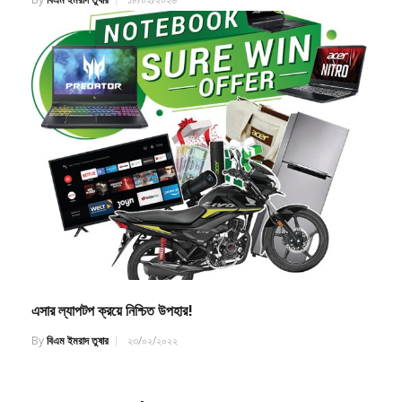
এসার ল্যাপটপ ক্রয়ে নিশ্চিত উপহার!
By
বিএম ইমরাদ তুষার
২৩/০২/২০২২
Leave a Reply