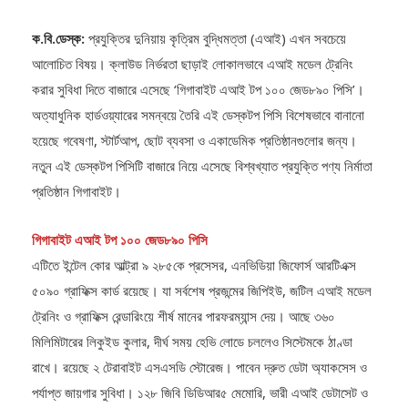
ক.বি.ডেস্ক:
প্রযুক্তির দুনিয়ায় কৃত্রিম বুদ্ধিমত্তা (এআই) এখন সবচেয়ে
আলোচিত বিষয়। ক্লাউড নির্ভরতা ছাড়াই লোকালভাবে এআই মডেল ট্রেনিং
করার সুবিধা দিতে বাজারে এসেছে ‘গিগাবাইট এআই টপ ১০০ জেড৮৯০ পিসি’।
অত্যাধুনিক হার্ডওয়্যারের সমন্বয়ে তৈরি এই ডেস্কটপ পিসি বিশেষভাবে বানানো
হয়েছে গবেষণা, স্টার্টআপ, ছোট ব্যবসা ও একাডেমিক প্রতিষ্ঠানগুলোর জন্য।
নতুন এই ডেস্কটপ পিসিটি বাজারে নিয়ে এসেছে বিশ্বখ্যাত প্রযুক্তি পণ্য নির্মাতা
প্রতিষ্ঠান গিগাবাইট।
গিগাবাইট এআই টপ ১০০ জেড৮৯০ পিসি
এটিতে ইন্টেল কোর আল্ট্রা ৯ ২৮৫কে প্রসেসর, এনভিডিয়া জিফোর্স আরটিএক্স
৫০৯০ গ্রাফিক্স কার্ড রয়েছে। যা সর্বশেষ প্রজন্মের জিপিইউ, জটিল এআই মডেল
ট্রেনিং ও গ্রাফিক্স রেন্ডারিংয়ে শীর্ষ মানের পারফরম্যান্স দেয়। আছে ৩৬০
মিলিমিটারের লিকুইড কুলার, দীর্ঘ সময় হেভি লোডে চললেও সিস্টেমকে ঠাণ্ডা
রাখে। রয়েছে ২ টেরাবাইট এসএসডি স্টোরেজ। পাবেন দ্রুত ডেটা অ্যাকসেস ও
পর্যাপ্ত জায়গার সুবিধা। ১২৮ জিবি ডিডিআর৫ মেমোরি, ভারী এআই ডেটাসেট ও
মাল্টিটাস্কিংয়ে সহায়ক হবে। উইন্ডোজ ১১ প্রো ও লিনাক্স-দুই প্ল্যাটফর্মেই