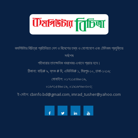
কমপিউটার বিচিত্রা প্রতিনিয়ত দেশ ও বিদেশের তথ্য ও যোগাযোগ এবং টেলিকম প্রযুক্তির
সর্বশেষ
গতিধারার তাতক্ষনিক খবরাখবর এখানে প্রচার হবে।
ঠিকানা: বাড়ি# ৯, ব্লক # বি, এভিনিউ# ১, মিরপুর-১০, ঢাকা-১২১৬;
মোবাইল: ০১৭১১৫৪৬০১৯,
০১৯৭১৫৪৬০১৯, ০১৯১৬৭৬০৩০৩;
ই-মেইল: cbinfo.bd@gmail.com, imrad_tusher@yahoo.com