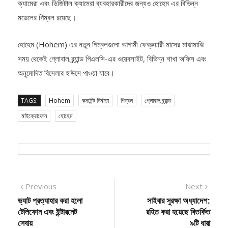
মডেলের গিম্বল রয়েছে।
হোহেম (Hohem) এর নতুন গিম্বলগুলো আগামী ফেব্রুয়ারী মাসের মাঝামাঝি
সময় থেকেই গ্লোবাল ব্র্যান্ড পিএলসি-এর ওয়েবসাইট, বিভিন্ন শাখা অফিস এবং
অনুমোদিত রিসেলার হাউসে পাওয়া যাবে।
TAGS:
Hohem
কনটেন্ট নির্মাতা
গিম্বল
গ্লোবাল ব্র্যান্ড
মাইক্রোফোন
হোহেম
Post
Previous
Next
Previous
Next
post:
post:
ভ্যাট প্রত্যাহার করা হলো
সাইবার সুরক্ষা অধ্যাদেশ:
navigation
টেলিফোন এবং ইন্টারনেট
রহিত করা হয়েছে বিতর্কিত
সেবায়
৯টি ধারা