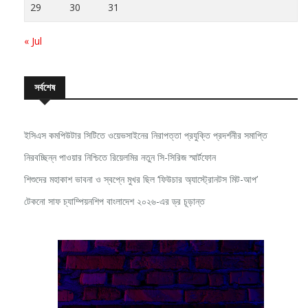
« Jul
সর্বশেষ
ইসিএস কমপিউটার সিটিতে ওয়েভসাইনের নিরাপত্তা প্রযুক্তি প্রদর্শনীর সমাপ্তি
নিরবচ্ছিন্ন পাওয়ার নিশ্চিতে রিয়েলমির নতুন সি-সিরিজ স্মার্টফোন
শিশুদের মহাকাশ ভাবনা ও স্বপ্নে মুখর ছিল ‘ফিউচার অ্যাস্ট্রোনটস মিট-আপ’
টেকনো সাফ চ্যাম্পিয়নশিপ বাংলাদেশ ২০২৬-এর ড্র চূড়ান্ত