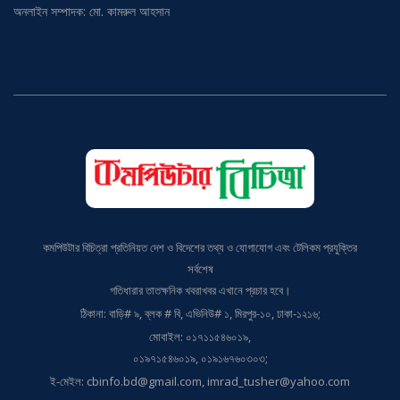
কমপিউটার বিচিত্রা প্রতিনিয়ত দেশ ও বিদেশের তথ্য ও যোগাযোগ এবং টেলিকম প্রযুক্তির
সর্বশেষ
গতিধারার তাতক্ষনিক খবরাখবর এখানে প্রচার হবে।
ঠিকানা: বাড়ি# ৯, ব্লক # বি, এভিনিউ# ১, মিরপুর-১০, ঢাকা-১২১৬;
মোবাইল: ০১৭১১৫৪৬০১৯,
০১৯৭১৫৪৬০১৯, ০১৯১৬৭৬০৩০৩;
ই-মেইল: cbinfo.bd@gmail.com, imrad_tusher@yahoo.com