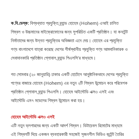
ক.বি.ডেস্ক:
বিশ্বখ্যাত প্রযুক্তি ব্র্যান্ড হোহেম (Hohem) এআই চালিত
গিম্বল ও উচ্চমানের মাইক্রোফোনের জন্য সুপরিচিত একটি প্রতিষ্ঠান। যা কনটেন্ট
নির্মাতাদের জন্য উন্নত প্রযুক্তির অভিজ্ঞতা এনে দেয়। হোহেম এর প্রযুক্তি
পণ্য বাংলাদেশে যাত্রা করেছে দেশের শীর্ষস্থানীয় প্রযুক্তি পণ্য আমদানিকারক ও
সেবাদানকারি প্রতিষ্ঠান গ্লোবাল ব্র্যান্ড পিএলসি’র মাধ্যমে।
গত সোমবার (২০ জানুয়ারি) ঢাকার একটি হোটেলে আনুষ্ঠানিকভাবে দেশের প্রযুক্তি
পণ্যের বাজারে হোহেম (Hohem) এর নতুন ২টি গিম্বল উন্মোচন করে পরিবেশক
প্রতিষ্ঠান গ্লোবাল ব্র্যান্ড পিএলসি। হোহেম আইস্টেডি এক্স৩ এসই এবং
আইস্টেডি এম৭ মডেলের গিম্বল উন্মোচন করা হয়।
হোহেম আইস্টেডি এক্স৩ এসই
এটি নতুন ভ্লগারদের জন্য একটি আদর্শ গিম্বল। ডিটাচেবল রিমোটের মাধ্যমে
এই গিম্বলটি দিয়ে একজন ব্যবহারকারী সহজেই সৃজনশীল ভিডিও কন্টেন্ট তৈরির
অভিজ্ঞতা পাবেন। এটি স্মার্টফোনের মাধ্যমে স্থিতিশীল ভিডিও নিশ্চিত করে, যা