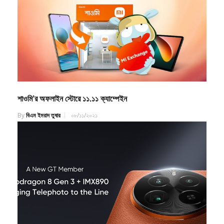
শাওমি’র অফলাইন স্টোরে ১১.১১ ক্যাম্পেইন
By
বিএম ইমরাদ তুষার
০৮/১১/২০২১