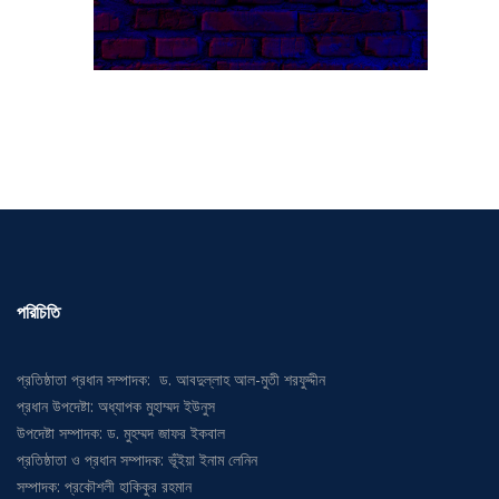
পরিচিতি
প্রতিষ্ঠাতা প্রধান সম্পাদক: ড. আবদুল্লাহ আল-মুতী শরফুদ্দীন
প্রধান উপদেষ্টা: অধ্যাপক মুহাম্মদ ইউনুস
উপদেষ্টা সম্পাদক: ড. মুহম্মদ জাফর ইকবাল
প্রতিষ্ঠাতা ও প্রধান সম্পাদক: ভূঁইয়া ইনাম লেনিন
সম্পাদক: প্রকৌশলী হাকিকুর রহমান
অনলাইন সম্পাদক: মো. কামরুল আহসান