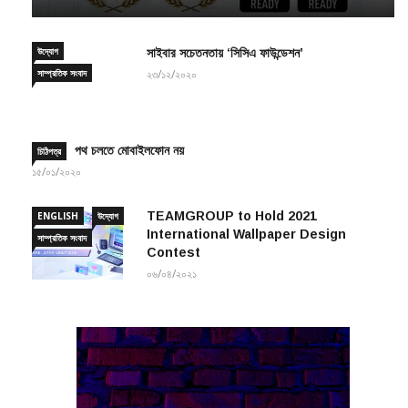
উদ্যোগ
সাইবার সচেতনতায় ‘সিসিএ ফাউন্ডেশন’
সাম্প্রতিক সংবাদ
২৩/১২/২০২০
পথ চলতে মোবাইলফোন নয়
চিঠিপত্র
১৫/০১/২০২০
TEAMGROUP to Hold 2021
ENGLISH
উদ্যোগ
International Wallpaper Design
সাম্প্রতিক সংবাদ
Contest
০৬/০৪/২০২১