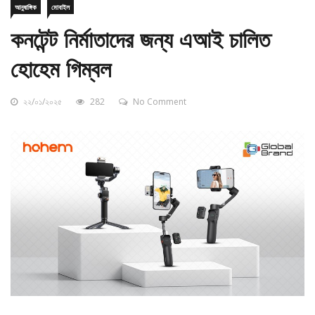
কনটেন্ট নির্মাতাদের জন্য এআই চালিত
হোহেম গিম্বল
২২/০১/২০২৫
282
No Comment