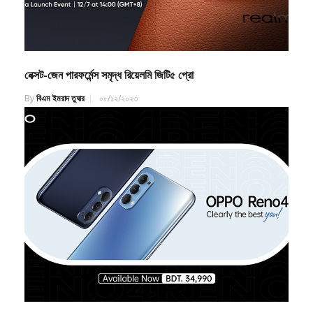
নেক্সট-জেন পারফর্মেন্স সমৃদ্ধ রিয়েলমি জিটি৫ প্রো
By
বিএম ইমরাদ তুষার
০৮/১২/২০২৩
অপো রেনো ৪ এখন বাজারে