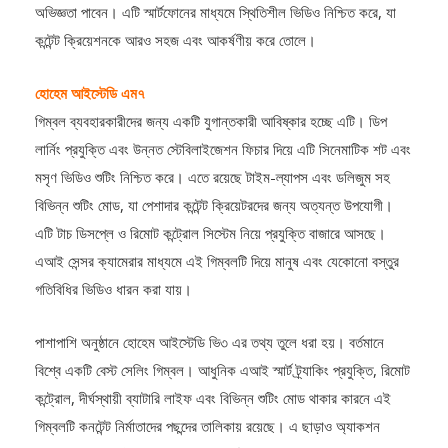
কন্টেন্ট ক্রিয়েশনকে আরও সহজ এবং আকর্ষণীয় করে তোলে।
হোহেম আইস্টেডি এম৭
গিম্বল ব্যবহারকারীদের জন্য একটি যুগান্তকারী আবিষ্কার হচ্ছে এটি। ডিপ
লার্নিং প্রযুক্তি এবং উন্নত স্টেবিলাইজেশন ফিচার দিয়ে এটি সিনেমাটিক শট এবং
মসৃণ ভিডিও শুটিং নিশ্চিত করে। এতে রয়েছে টাইম-ল্যাপস এবং ডলিজুম সহ
বিভিন্ন শুটিং মোড, যা পেশাদার কন্টেন্ট ক্রিয়েটরদের জন্য অত্যন্ত উপযোগী।
এটি টাচ ডিসপ্লে ও রিমোট কন্ট্রোল সিস্টেম নিয়ে প্রযুক্তি বাজারে আসছে।
এআই সেন্সর ক্যামেরার মাধ্যমে এই গিম্বলটি দিয়ে মানুষ এবং যেকোনো বস্তুর
গতিবিধির ভিডিও ধারন করা যায়।
পাশাপাশি অনুষ্ঠানে হোহেম আইস্টেডি ভি৩ এর তথ্য তুলে ধরা হয়। বর্তমানে
বিশ্বে একটি বেস্ট সেলিং গিম্বল। আধুনিক এআই স্মার্ট ট্র্যাকিং প্রযুক্তি, রিমোট
কন্ট্রোল, দীর্ঘস্থায়ী ব্যাটারি লাইফ এবং বিভিন্ন শুটিং মোড থাকার কারনে এই
গিম্বলটি কনটেন্ট নির্মাতাদের পছন্দের তালিকায় রয়েছে। এ ছাড়াও অ্যাকশন
ক্যামেরা এবং ডিজিটাল ক্যামেরা ব্যবহারকারীদের জন্যও হোহেম এর বিভিন্ন