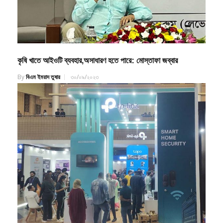
কৃষি খাতে আইওটি ব্যবহার,অসাধারণ হতে পারে: মোস্তাফা জব্বার
By
বিএম ইমরাদ তুষার
৩০/০৯/২০২৩