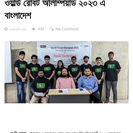
ওয়ার্ল্ড রোবট অলিম্পিয়াড ২০২৩ এ
বাংলাদেশ
০২/১১/২০২৩
443
No Comment