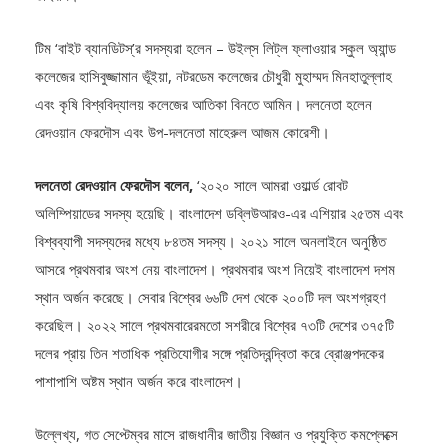
তাহরীম।
টিম ‘বাইট ব্যানডিটস্’র সদস্যরা হলেন – উইল্‌স‌ লিট্‌ল ফ্লাওয়ার স্কুল অ্যান্ড
কলেজের হাসিবুজ্জামান ভূঁইয়া, নটরডেম কলেজের চৌধুরী মুহাম্মদ মিনহাতুল্লাহ
এবং কৃষি বিশ্ববিদ্যালয় কলেজের আতিকা বিনতে আমিন। দলনেতা হলেন
রেদওয়ান ফেরদৌস এবং উপ-দলনেতা মাহেরুল আজম কোরেশী।
দলনেতা রেদওয়ান ফেরদৌস বলেন,
‘২০২০ সালে আমরা ওয়ার্ল্ড রোবট
অলিম্পিয়াডের সদস্য হয়েছি। বাংলাদেশ ডব্লিউআরও-এর এশিয়ার ২৫তম এবং
বিশ্বব্যাপী সদস্যদের মধ্যে ৮৪তম সদস্য। ২০২১ সালে অনলাইনে অনুষ্ঠিত
আসরে প্রথমবার অংশ নেয় বাংলাদেশ। প্রথমবার অংশ নিয়েই বাংলাদেশ দশম
স্থান অর্জন করেছে। সেবার বিশ্বের ৬৬টি দেশ থেকে ২০০টি দল অংশগ্রহণ
করেছিল। ২০২২ সালে প্রথমবারেরমতো সশরীরে বিশ্বের ৭৩টি দেশের ৩৭৫টি
দলের প্রায় তিন শতাধিক প্রতিযোগীর সঙ্গে প্রতিদ্বন্দ্বিতা করে ব্রোঞ্জপদকের
পাশাপাশি অষ্টম স্থান অর্জন করে বাংলাদেশ।