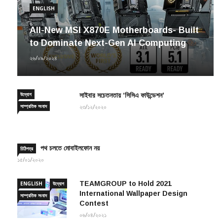
ENGLISH
All-New MSI X870E Motherboards- Built
to Dominate Next-Gen AI Computing
২৬/০৯/২০২৪
উদ্যোগ
সাইবার সচেতনতায় ‘সিসিএ ফাউন্ডেশন’
সাম্প্রতিক সংবাদ
২৩/১২/২০২০
পথ চলতে মোবাইলফোন নয়
চিঠিপত্র
১৫/০১/২০২০
TEAMGROUP to Hold 2021
ENGLISH
উদ্যোগ
International Wallpaper Design
সাম্প্রতিক সংবাদ
Contest