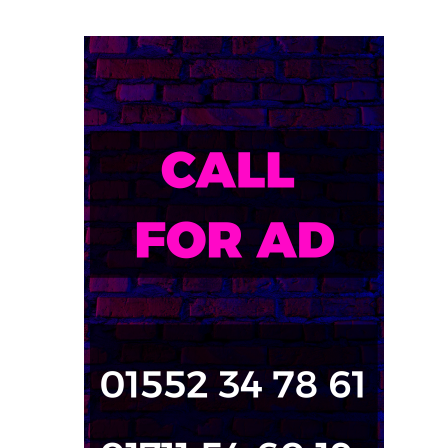
৭,৫০০ এমএএইচ ব্যাটারি ও গরিলা গ্লাস ৭আই-তে শাওমির নতুন রেডমি ১৭