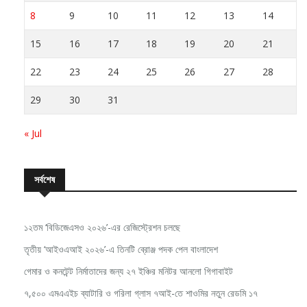
1
2
3
4
5
6
7
8
9
10
11
12
13
14
15
16
17
18
19
20
21
22
23
24
25
26
27
28
29
30
31
« Jul
সর্বশেষ
১২তম ‘বিডিজেএসও ২০২৬’-এর রেজিস্ট্রেশন চলছে
তৃতীয় ‘আইওএআই ২০২৬’-এ তিনটি ব্রোঞ্জ পদক পেল বাংলাদেশ
গেমার ও কনটেন্ট নির্মাতাদের জন্য ২৭ ইঞ্চির মনিটর আনলো গিগাবাইট