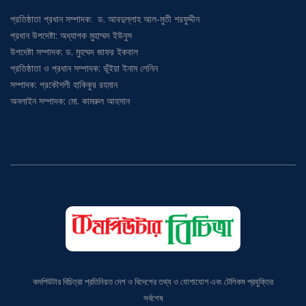
প্রতিষ্ঠাতা প্রধান সম্পাদক: ড. আবদুল্লাহ আল-মুতী শরফুদ্দীন
প্রধান উপদেষ্টা: অধ্যাপক মুহাম্মদ ইউনুস
উপদেষ্টা সম্পাদক: ড. মুহম্মদ জাফর ইকবাল
প্রতিষ্ঠাতা ও প্রধান সম্পাদক: ভূঁইয়া ইনাম লেনিন
সম্পাদক: প্রকৌশলী হাকিকুর রহমান
অনলাইন সম্পাদক: মো. কামরুল আহসান
কমপিউটার বিচিত্রা প্রতিনিয়ত দেশ ও বিদেশের তথ্য ও যোগাযোগ এবং টেলিকম প্রযুক্তির