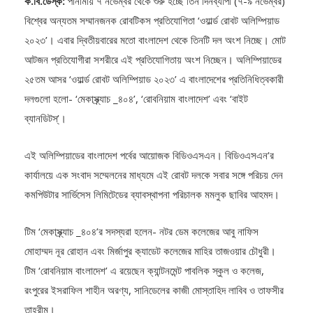
ক.বি.ডেস্ক:
পানামায় ৭ নভেম্বর থেকে শুরু হচ্ছে তিন দিনব্যাপী (৭-৯ নভেম্বর)
বিশ্বের অন্যতম সম্মানজনক রোবটিকস প্রতিযোগিতা ‘ওয়ার্ল্ড রোবট অলিম্পিয়াড
২০২৩’। এবার দ্বিতীয়বারের মতো বাংলাদেশ থেকে তিনটি দল অংশ নিচ্ছে। মোট
আটজন প্রতিযোগীরা সশরীরে এই প্রতিযোগিতায় অংশ নিচ্ছেন। অলিম্পিয়াডের
২৫তম আসর ‘ওয়ার্ল্ড রোবট অলিম্পিয়াড ২০২৩’ এ বাংলাদেশের প্রতিনিধিত্বকারী
দলগুলো হলো- ‘মেকাস্ক্র্যাচ _৪০৪’, ‘রোবনিয়াম বাংলাদেশ’ এবং ‘বাইট
ব্যানডিটস্’।
এই অলিম্পিয়াডের বাংলাদেশ পর্বের আয়োজক বিডিওএসএন। বিডিওএসএন’র
কার্যালয়ে এক সংবাদ সম্মেলনের মাধ্যমে এই রোবট দলকে সবার সঙ্গে পরিচয় দেন
কমপিউটার সার্ভিসেস লিমিটেডের ব্যাবস্থাপনা পরিচালক মমলুক ছাবির আহমদ।
টিম ‘মেকাস্ক্র্যাচ _৪০৪’র সদস্যরা হলেন- নটর ডেম কলেজের আবু নাফিস
মোহাম্মদ নূর রোহান এবং মির্জাপুর ক‍্যাডেট কলেজের মাহির তাজওয়ার চৌধুরী।
টিম ‘রোবনিয়াম বাংলাদেশ’ এ রয়েছেন ক্যান্টনমেন্ট পাবলিক স্কুল ও কলেজ,
রংপুরের ইসরাফিল শাহীন অরণ্য, সানিডেলের কাজী মোস্তাহিদ লাবিব ও তাফসীর