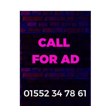
০৬/০৪/২০২১