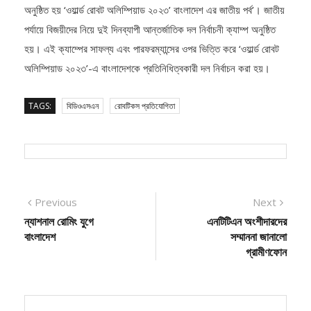
উল্লেখ্য, গত সেপ্টেম্বর মাসে রাজধানীর জাতীয় বিজ্ঞান ও প্রযুক্তি কমপ্লেক্সে
অনুষ্ঠিত হয় ‘ওয়ার্ল্ড রোবট অলিম্পিয়াড ২০২৩’ বাংলাদেশ এর জাতীয় পর্ব’। জাতীয়
পর্যায়ে বিজয়ীদের নিয়ে দুই দিনব্যাপী আন্তর্জাতিক দল নির্বাচনী ক্যাম্প অনুষ্ঠিত
হয়। এই ক্যাম্পের সাফল্য এবং পারফরম্যান্সের ওপর ভিত্তি করে ‘ওয়ার্ল্ড রোবট
অলিম্পিয়াড ২০২৩’-এ বাংলাদেশকে প্রতিনিধিত্বকারী দল নির্বাচন করা হয়।
TAGS:
বিডিওএসএন
রোবটিকস প্রতিযোগিতা
Post
Previous
Next
Previous
Next
post:
post:
ন্যাশনাল রোমিং যুগে
এনটিটিএন অংশীদারদের
navigation
বাংলাদেশ
সম্মাননা জানালো
গ্রামীণফোন