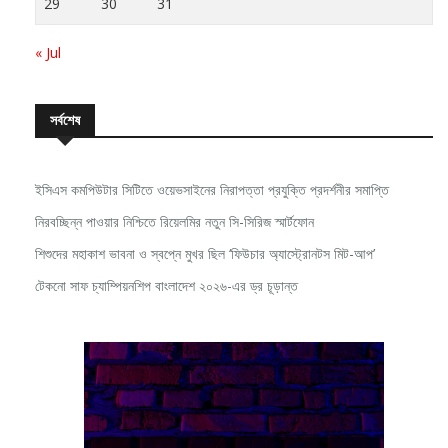
« Jul
সর্বশেষ
ইসিএস কমপিউটার সিটিতে ওয়েভসাইনের নিরাপত্তা প্রযুক্তি প্রদর্শনীর সমাপ্তি
নিরবচ্ছিন্ন পাওয়ার নিশ্চিতে রিয়েলমির নতুন সি-সিরিজ স্মার্টফোন
শিশুদের মহাকাশ ভাবনা ও স্বপ্নে মুখর ছিল ‘ফিউচার অ্যাস্ট্রোনটস মিট-আপ’
টেকনো সাফ চ্যাম্পিয়নশিপ বাংলাদেশ ২০২৬-এর ড্র চূড়ান্ত