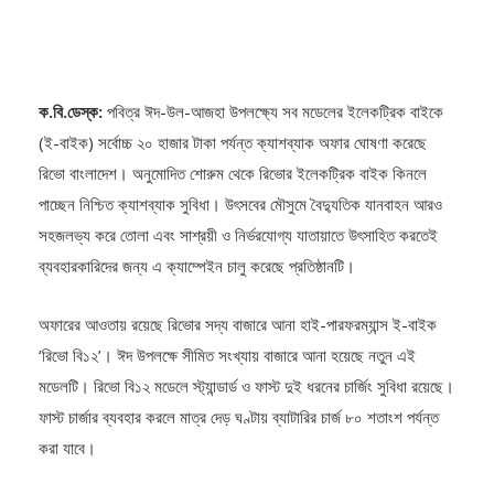
ক.বি.ডেস্ক:
পবিত্র ঈদ-উল-আজহা উপলক্ষ্যে সব মডেলের ইলেকট্রিক বাইকে
(ই-বাইক) সর্বোচ্চ ২০ হাজার টাকা পর্যন্ত ক্যাশব্যাক অফার ঘোষণা করেছে
রিভো বাংলাদেশ। অনুমোদিত শোরুম থেকে রিভোর ইলেকট্রিক বাইক কিনলে
পাচ্ছেন নিশ্চিত ক্যাশব্যাক সুবিধা। উৎসবের মৌসুমে বৈদ্যুতিক যানবাহন আরও
সহজলভ্য করে তোলা এবং সাশ্রয়ী ও নির্ভরযোগ্য যাতায়াতে উৎসাহিত করতেই
ব্যবহারকারিদের জন্য এ ক্যাম্পেইন চালু করেছে প্রতিষ্ঠানটি।
অফারের আওতায় রয়েছে রিভোর সদ্য বাজারে আনা হাই-পারফরম্যান্স ই-বাইক
‘রিভো বি১২’। ঈদ উপলক্ষে সীমিত সংখ্যায় বাজারে আনা হয়েছে নতুন এই
মডেলটি। রিভো বি১২ মডেলে স্ট্যান্ডার্ড ও ফাস্ট দুই ধরনের চার্জিং সুবিধা রয়েছে।
ফাস্ট চার্জার ব্যবহার করলে মাত্র দেড় ঘণ্টায় ব্যাটারির চার্জ ৮০ শতাংশ পর্যন্ত
করা যাবে।
ই-বাইক কেনার পর ব্যবহারকারীরা যাতে যেকোনও ধরনের সার্ভিসিং নিয়ে