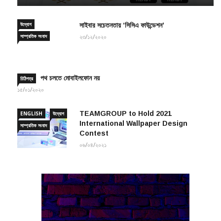
উদ্যোগ
সাইবার সচেতনতায় ‘সিসিএ ফাউন্ডেশন’
সাম্প্রতিক সংবাদ
২৩/১২/২০২০
পথ চলতে মোবাইলফোন নয়
চিঠিপত্র
১৫/০১/২০২০
TEAMGROUP to Hold 2021
ENGLISH
উদ্যোগ
International Wallpaper Design
সাম্প্রতিক সংবাদ
Contest
০৬/০৪/২০২১