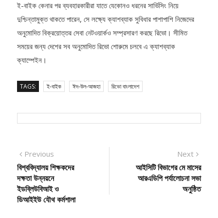
দুশ্চিন্তামুক্ত থাকতে পারেন, সে লক্ষ্যে ক্যাশব্যাক সুবিধার পাশাপাশি নিজেদের
অনুমোদিত বিক্রয়োত্তর সেবা নেটওয়ার্কও সম্প্রসারণ করছে রিভো। সীমিত
সময়ের জন্য দেশের সব অনুমোদিত রিভো শোরুমে চলবে এ ক্যাশব্যাক
ক্যাম্পেইন।
TAGS:
ই-বাইক
ঈদ-উল-আজহা
রিভো বাংলাদেশ
Post
Previous
Next
Previous
Next
post:
post:
বিশ্ববিদ্যালয় শিক্ষকদের
আইসিটি বিভাগের মে মাসের
navigation
দক্ষতা উন্নয়নে
আর‌এডিপি পর্যালোচনা সভা
ইডব্লিউবিআই ও
অনুষ্ঠিত
ডিআইইউ যৌথ কর্মশালা