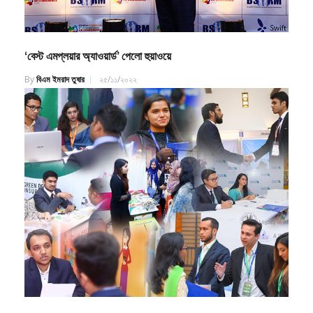
‘বেস্ট এমপ্লয়ার অ্যাওয়ার্ড’ পেলো হুয়াওয়ে
By
বিএম ইমরাদ তুষার
২৫/১১/২০২২
১৩ আগস্ট শুরু হচ্ছে ‘ক্যারিয়ার এক্সপো-২০২২’