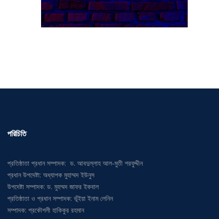
পরিচিতি
প্রতিষ্ঠাতা প্রধান সম্পাদক: ড. আবদুল্লাহ আল-মুতী শরফুদ্দীন
প্রধান উপদেষ্টা: অধ্যাপক মুহাম্মদ ইউনুস
উপদেষ্টা সম্পাদক: ড. মুহম্মদ জাফর ইকবাল
প্রতিষ্ঠাতা ও প্রধান সম্পাদক: ভূঁইয়া ইনাম লেনিন
সম্পাদক: প্রকৌশলী হাকিকুর রহমান
অনলাইন সম্পাদক: মো. কামরুল আহসান