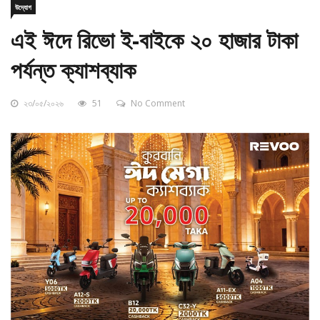
এই ঈদে রিভো ই-বাইকে ২০ হাজার টাকা
পর্যন্ত ক্যাশব্যাক
২৩/০৫/২০২৬
51
No Comment