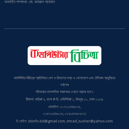
কমপিউটার বিচিত্রা প্রতিনিয়ত দেশ ও বিদেশের তথ্য ও যোগাযোগ এবং টেলিকম প্রযুক্তির
সর্বশেষ
গতিধারার তাতক্ষনিক খবরাখবর এখানে প্রচার হবে।
ঠিকানা: বাড়ি# ৯, ব্লক # বি, এভিনিউ# ১, মিরপুর-১০, ঢাকা-১২১৬;
মোবাইল: ০১৭১১৫৪৬০১৯,
০১৯৭১৫৪৬০১৯, ০১৯১৬৭৬০৩০৩;
ই-মেইল: cbinfo.bd@gmail.com, imrad_tusher@yahoo.com