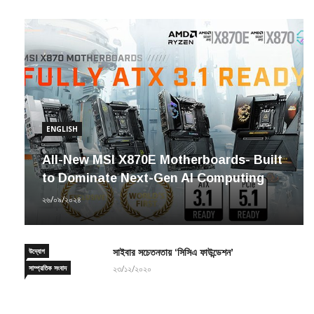
ENGLISH
All-New MSI X870E Motherboards- Built
to Dominate Next-Gen AI Computing
২৬/০৯/২০২৪
উদ্যোগ
সাইবার সচেতনতায় ‘সিসিএ ফাউন্ডেশন’
সাম্প্রতিক সংবাদ
২৩/১২/২০২০