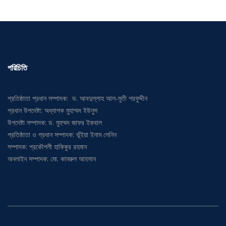
পরিচিতি
প্রতিষ্ঠাতা প্রধান সম্পাদক: ড. আবদুল্লাহ আল-মুতী শরফুদ্দীন
প্রধান উপদেষ্টা: অধ্যাপক মুহাম্মদ ইউনুস
উপদেষ্টা সম্পাদক: ড. মুহম্মদ জাফর ইকবাল
প্রতিষ্ঠাতা ও প্রধান সম্পাদক: ভূঁইয়া ইনাম লেনিন
সম্পাদক: প্রকৌশলী হাকিকুর রহমান
অনলাইন সম্পাদক: মো. কামরুল আহসান