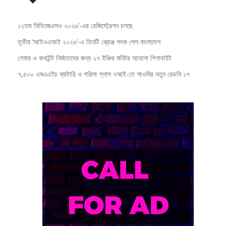
সর্বশেষ
১২তম ‘বিডিজেএসও ২০২৬’-এর রেজিস্ট্রেশন চলছে
তৃতীয় ‘আইওএআই ২০২৬’-এ তিনটি ব্রোঞ্জ পদক পেল বাংলাদেশ
গেমার ও কনটেন্ট নির্মাতাদের জন্য ২৭ ইঞ্চির মনিটর আনলো গিগাবাইট
৭,৫০০ এমএএইচ ব্যাটারি ও গরিলা গ্লাস ৭আই-তে শাওমির নতুন রেডমি ১৭