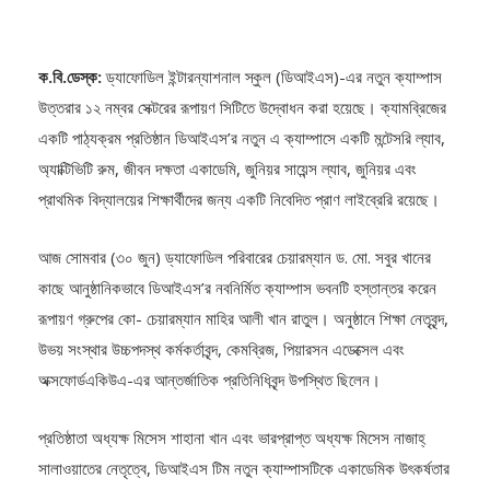
ক.বি.ডেস্ক:
ড্যাফোডিল ইন্টারন্যাশনাল স্কুল (ডিআইএস)-এর নতুন ক্যাম্পাস
উত্তরার ১২ নম্বর সেক্টরের রূপায়ণ সিটিতে উদ্বোধন করা হয়েছে। ক্যামব্রিজের
একটি পাঠ্যক্রম প্রতিষ্ঠান ডিআইএস’র নতুন এ ক্যাম্পাসে একটি মন্টেসরি ল্যাব,
অ্যাক্টিভিটি রুম, জীবন দক্ষতা একাডেমি, জুনিয়র সায়েন্স ল্যাব, জুনিয়র এবং
প্রাথমিক বিদ্যালয়ের শিক্ষার্থীদের জন্য একটি নিবেদিত প্রাণ লাইব্রেরি রয়েছে।
আজ সোমবার (৩০ জুন) ড্যাফোডিল পরিবারের চেয়ারম্যান ড. মো. সবুর খানের
কাছে আনুষ্ঠানিকভাবে ডিআইএস’র নবনির্মিত ক্যাম্পাস ভবনটি হস্তান্তর করেন
রূপায়ণ গ্রুপের কো- চেয়ারম্যান মাহির আলী খান রাতুল। অনুষ্ঠানে শিক্ষা নেতৃবৃন্দ,
উভয় সংস্থার উচ্চপদস্থ কর্মকর্তাবৃন্দ, কেমব্রিজ, পিয়ারসন এডেক্সেল এবং
অক্সফোর্ডএকিউএ-এর আন্তর্জাতিক প্রতিনিধিবৃন্দ উপস্থিত ছিলেন।
প্রতিষ্ঠাতা অধ্যক্ষ মিসেস শাহানা খান এবং ভারপ্রাপ্ত অধ্যক্ষ মিসেস নাজাহ্