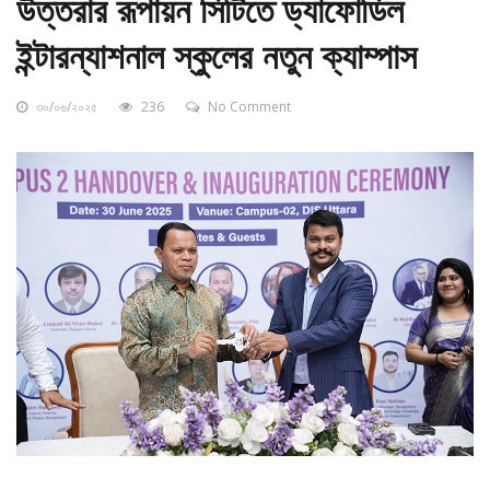
উত্তরার রূপায়ন সিটিতে ড্যাফোডিল
ইন্টারন্যাশনাল স্কুলের নতুন ক্যাম্পাস
৩০/০৬/২০২৫
236
No Comment