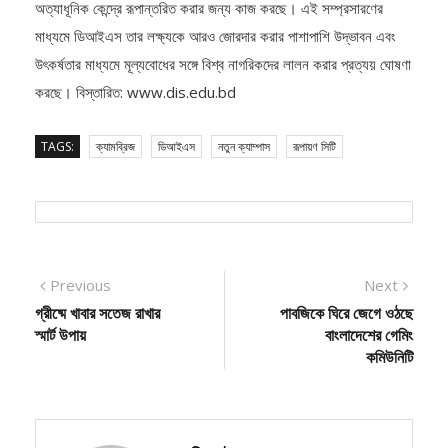
সালাওয়াতের নেতৃত্বে, ডিআইএস টিম নতুন ক্যাম্পাসটিকে একাডেমিক উৎকর্ষতার
অত্যাধূনিক কেন্দ্রে রূপান্তরিত করার জন্য কাজ করছে। এই সম্প্রসারণের
মাধ্যমে ডিআইএস তার লক্ষ্যকে আরও জোরদার করার পাশাপাশি উদ্ভাবন এবং
উৎকর্ষতার মাধ্যমে মূল্যবোধের সঙ্গে বিশ্ব নাগরিকদের লালন করার প্রত্যয় ঘোষণা
করছে। বিস্তারিত: www.dis.edu.bd
TAGS:
ক্যামব্রিজ
ডিআইএস
নতুন ক্যাম্পাস
রূপায়ণ সিটি
Post
Previous
Next
Previous
Next
post:
post:
গ্রীষ্মে খাবার সতেজ রাখার
পাবজিকে ঘিরে জেগে ওঠছে
navigation
স্মার্ট উপায়
বাংলাদেশের গেমিং
কমিউনিটি