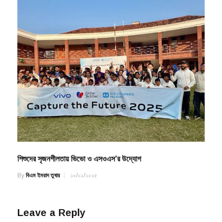
By
বিএম ইমরাদ তুষার
২২/১১/২০২২
শিশুদের সৃজনশীলতায় ভিভো ও এসওএস’র উদ্যোগ
By
বিএম ইমরাদ তুষার
১০/০১/২০২৫