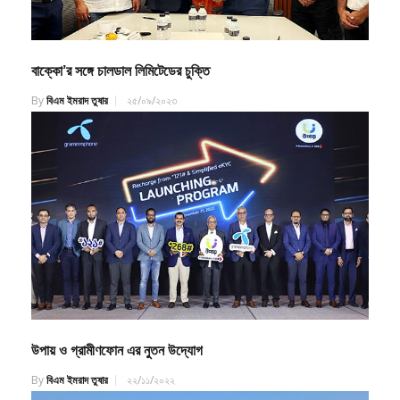
বাক্কো’র সঙ্গে চালডাল লিমিটেডের চুক্তি
By
বিএম ইমরাদ তুষার
২৫/০৯/২০২৩
উপায় ও গ্রামীণফোন এর নুতন উদ্যোগ