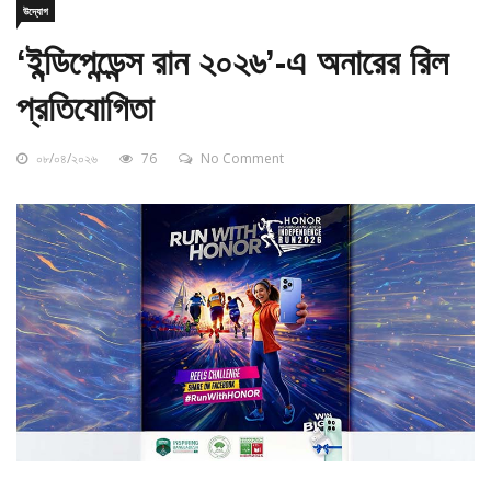
‘ইন্ডিপেন্ডেন্স রান ২০২৬’-এ অনারের রিল
প্রতিযোগিতা
০৮/০৪/২০২৬
76
No Comment