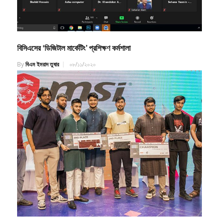
বিসিএসের ‘ডিজিটাল মার্কেটিং’ প্রশিক্ষণ কর্মশালা
By
বিএম ইমরাদ তুষার
০৮/১১/২০২০