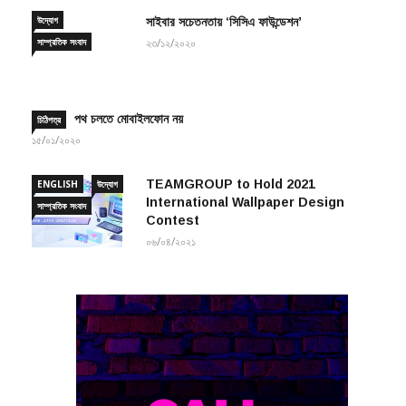
উদ্যোগ
সাইবার সচেতনতায় ‘সিসিএ ফাউন্ডেশন’
সাম্প্রতিক সংবাদ
২৩/১২/২০২০
পথ চলতে মোবাইলফোন নয়
চিঠিপত্র
১৫/০১/২০২০
TEAMGROUP to Hold 2021
ENGLISH
উদ্যোগ
International Wallpaper Design
সাম্প্রতিক সংবাদ
Contest
০৬/০৪/২০২১