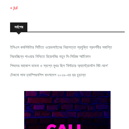
« Jul
সর্বশেষ
ইসিএস কমপিউটার সিটিতে ওয়েভসাইনের নিরাপত্তা প্রযুক্তি প্রদর্শনীর সমাপ্তি
নিরবচ্ছিন্ন পাওয়ার নিশ্চিতে রিয়েলমির নতুন সি-সিরিজ স্মার্টফোন
শিশুদের মহাকাশ ভাবনা ও স্বপ্নে মুখর ছিল ‘ফিউচার অ্যাস্ট্রোনটস মিট-আপ’
টেকনো সাফ চ্যাম্পিয়নশিপ বাংলাদেশ ২০২৬-এর ড্র চূড়ান্ত