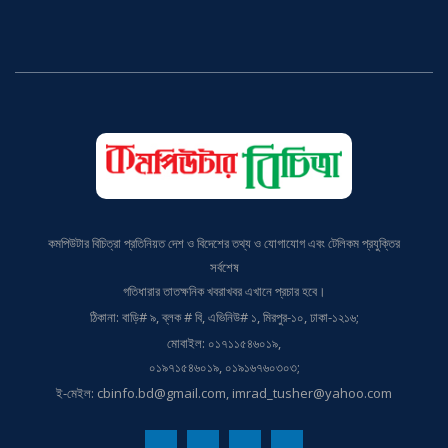
কমপিউটার বিচিত্রা প্রতিনিয়ত দেশ ও বিদেশের তথ্য ও যোগাযোগ এবং টেলিকম প্রযুক্তির
সর্বশেষ
গতিধারার তাতক্ষনিক খবরাখবর এখানে প্রচার হবে।
ঠিকানা: বাড়ি# ৯, ব্লক # বি, এভিনিউ# ১, মিরপুর-১০, ঢাকা-১২১৬;
মোবাইল: ০১৭১১৫৪৬০১৯,
০১৯৭১৫৪৬০১৯, ০১৯১৬৭৬০৩০৩;
ই-মেইল: cbinfo.bd@gmail.com, imrad_tusher@yahoo.com