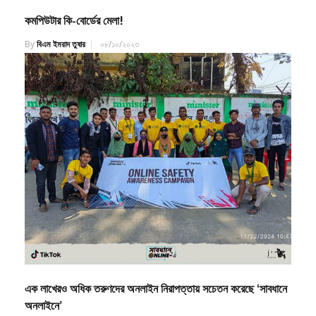
কমপিউটার কি-বোর্ডের মেলা!
By
বিএম ইমরাদ তুষার
০৮/১০/২০২৩
এক লাখেরও অধিক তরুণদের অনলাইন নিরাপত্তায় সচেতন করেছে ‘সাবধানে
অনলাইনে’
By
বিএম ইমরাদ তুষার
১১/০৩/২০২৫