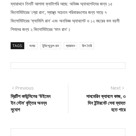
কিলোমিটারের ‘প্রো রান’, স্বাস্থ্য সচেতন পরিবারগুলোর জন্য সাড়ে ৭
কিলোমিটারের ‘ফ্যামিলি রান’ এবং অনভিজ্ঞ অ্যাথলেট ও ১২ বছরের কম বয়সী
শিশুদের জন্য ২ কিলোমিটারের ‘ফান রান’।
TAGS:
অনার
ইন্ডিপেন্ডেন্স রান
ম্যারাথন
রিল তৈরি
Post
Previous
Next
Previous
Next
post:
post:
ব্রিটিশ কাউন্সিলের ‘উইমেন
সাবমেরিন ক্যাবলে কাজ, ৩
navigation
ইন স্টেম’ বৃত্তির অনন্য
দিন ইন্টারনেট সেবা ব্যাহত
সুযোগ
হতে পারে
বিএম ইমরাদ তুষার