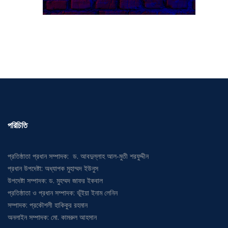
পরিচিতি
প্রতিষ্ঠাতা প্রধান সম্পাদক: ড. আবদুল্লাহ আল-মুতী শরফুদ্দীন
প্রধান উপদেষ্টা: অধ্যাপক মুহাম্মদ ইউনুস
উপদেষ্টা সম্পাদক: ড. মুহম্মদ জাফর ইকবাল
প্রতিষ্ঠাতা ও প্রধান সম্পাদক: ভূঁইয়া ইনাম লেনিন
সম্পাদক: প্রকৌশলী হাকিকুর রহমান
অনলাইন সম্পাদক: মো. কামরুল আহসান