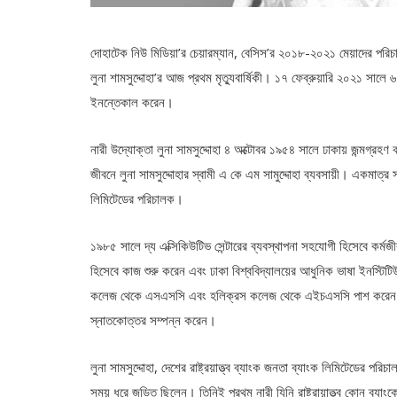
দোহাটেক নিউ মিডিয়া’র চেয়ারম্যান, বেসিস’র ২০১৮-২০২১ মেয়াদের পর
লুনা শামসুদ্দোহা’র আজ প্রথম মৃত্যুবার্ষিকী। ১৭ ফেব্রুয়ারি ২০২১ সালে 
ইনন্তেকাল করেন।
নারী উদ্যোক্তা লুনা সামসুদ্দোহা ৪ অক্টোবর ১৯৫৪ সালে ঢাকায় জন্মগ্র
জীবনে লুনা সামসুদ্দোহার স্বামী এ কে এম সামুদ্দোহা ব্যবসায়ী। একমাত্র 
লিমিটেডের পরিচালক।
১৯৮৫ সালে দ্য এক্সিকিউটিভ সেন্টারের ব্যবস্থাপনা সহযোগী হিসেবে কর্মজীব
হিসেবে কাজ শুরু করেন এবং ঢাকা বিশ্ববিদ্যালয়ের আধুনিক ভাষা ইনস্টিট
কলেজ থেকে এসএসসি এবং হলিক্রস কলেজ থেকে এইচএসসি পাশ করেন। পরবরর
স্নাতকোত্তর সম্পন্ন করেন।
লুনা সামসুদ্দোহা, দেশের রাষ্ট্রয়াত্ত্ব ব্যাংক জনতা ব্যাংক লিমিটেডের পরিচ
সময় ধরে জড়িত ছিলেন। তিনিই প্রথম নারী যিনি রাষ্ট্রায়াত্ত্ব কোন ব্