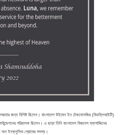
ততপরতার জন্য বিশিষ্ট ছিলেন। বাংলাদেশ উইমেন ইন টেকনোলজির (বিডব্লিআইটি)
ই ফাউন্ডেশনের পরিচালক ছিলেন। এ ছাড়া তিনি বাংলাদেশ বিজনেস ম্যাগাজিনের
িডার অন ইনক্লুসিভ গ্রোথের সদস্য।