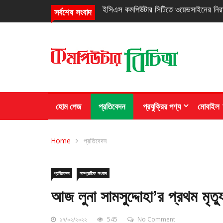
নিরবচ্ছিন্ন পাওয়ার নিশ্চিতে রিয়েলমির নতুন সি
সর্বশেষ সংবাদ
হোম পেজ
প্রতিবেদন
প্রযুক্রির পণ্য
মোবাইল
Home
প্রতিবেদন
প্রতিবেদন
সাম্প্রতিক সংবাদ
আজ লুনা সামসুদ্দোহা’র প্রথম মৃত্যুব
১৭/০২/২০২২
545
No Comment