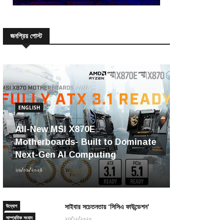
জনপ্রিয় পোস্ট
ENGLISH
All-New MSI X870E
Motherboards- Built to Dominate
Next-Gen AI Computing
২৬/০৯/২০২৪
উদ্যোগ
সাইবার সচেতনতায় ‘সিসিএ ফাউন্ডেশন’
সাম্প্রতিক সংবাদ
২৩/১২/২০২০