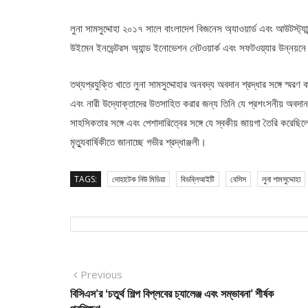
লুনা সামসুদ্দোহা ২০১৭ সালে বাংলাদেশ বিজনেস অ্যাওয়ার্ড এবং আউটস্ট্য
উইমেন ইনভেন্টরস অ্যান্ড ইনোভেশন নেটওয়ার্ক এবং সফটওয়্যার উন্নয়নে
তথ্যপ্রযুক্তি খাতে লুনা সামসুদ্দোহার অনবদ্য অবদান শ্রদ্ধার সঙ্গে স্মর
এবং নারী উদ্যোক্তাদের উতসাহিত করার জন্য তিনি যে প্রশংসনীয় অবদান 
সাহসিকতার সঙ্গে এবং পেশাদারিত্বের সঙ্গে যে স্বকীয় জায়গা তৈরি করেছ
মৃত্যুবার্ষিকীতে জানাচ্ছে গভীর শ্রদ্ধাঞ্জলী।
TAGS:
দোহাটেক নিউ মিডিয়া
বিডব্লিআইটি
বেসিস
লুনা শামসুদ্দোহা
Post
Previous
Previous
post:
বিসিএস’র ‘চতুর্থ শিল্প বিপ্লবের চ্যালেঞ্জ এবং সম্ভাবনা’ শীর্ষক
navigation