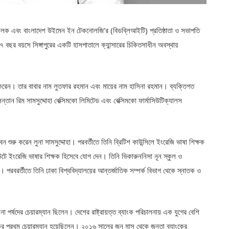
িচালক এবং বাংলাদেশ উইমেন ইন টেকনোলজি’র (বিডব্লিআইটি) প্রতিষ্ঠাতা ও সভাপতি
৬৭ বছর বয়সে সিঙ্গাপুরের একটি হাসপাতালে ক্যান্সারের চিকিতসাধীন অবস্থায়
হণ করেন। তার বাবার নাম লুতফার রহমান এবং মায়ের নাম হাসিনা রহমান। ব্যক্তিগত
সন্তান রিম সামসুদ্দোহা বেক্সিমকো লিমিটেড এবং বেক্সিমকো ফার্মাসিউটিক্যালস
ন শুরু করেন লুনা সামসুদ্দোহা। পরবর্তীতে তিনি ব্রিটিশ কাউন্সিলে ইংরেজি ভাষা শিক্ষক
িউটে ইংরেজি ভাষার শিক্ষক হিসেবে যোগ দেন। তিনি ভিকারুননিসা নূন স্কুল ও
্তীতে তিনি ঢাকা বিশ্ববিদ্যালয়ের আন্তর্জাতিক সম্পর্ক বিভাগ থেকে স্নাতক ও
ালনা পর্ষদের চেয়ারম্যান ছিলেন। দেশের রাষ্ট্রায়ত্ত ব্যাংক পরিচালনায় এক যুগের বেশি
যাংকের প্রথম চেয়ারম্যান হয়েছিলেন। ২০১৬ সালের জুন মাস থেকে জনতা ব্যাংকের