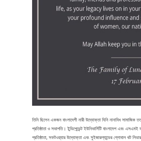
তিনি ছিলেন একজন বাংলাদেশী নারী উদ্যোক্তা যিনি নানাবিধ সামাজিক 
প্রতিষ্ঠাতা ও সভাপতি। ইন্ডিপেন্ডেন্ট ইউনিভার্সিটি বাংলাদেশ এবং এসএম
প্রতিষ্ঠাতা, সফটওয়্যার উদ্যোক্তা এবং সুইজারল্যান্ডের গ্লোবাল থট ল