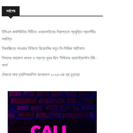
সর্বশেষ
ইসিএস কমপিউটার সিটিতে ওয়েভসাইনের নিরাপত্তা প্রযুক্তি প্রদর্শনীর
সমাপ্তি
নিরবচ্ছিন্ন পাওয়ার নিশ্চিতে রিয়েলমির নতুন সি-সিরিজ স্মার্টফোন
শিশুদের মহাকাশ ভাবনা ও স্বপ্নে মুখর ছিল ‘ফিউচার অ্যাস্ট্রোনটস মিট-
আপ’
টেকনো সাফ চ্যাম্পিয়নশিপ বাংলাদেশ ২০২৬-এর ড্র চূড়ান্ত