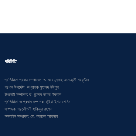
পরিচিতি
প্রতিষ্ঠাতা প্রধান সম্পাদক: ড. আবদুল্লাহ আল-মুতী শরফুদ্দীন
প্রধান উপদেষ্টা: অধ্যাপক মুহাম্মদ ইউনুস
উপদেষ্টা সম্পাদক: ড. মুহম্মদ জাফর ইকবাল
প্রতিষ্ঠাতা ও প্রধান সম্পাদক: ভূঁইয়া ইনাম লেনিন
সম্পাদক: প্রকৌশলী হাকিকুর রহমান
অনলাইন সম্পাদক: মো. কামরুল আহসান