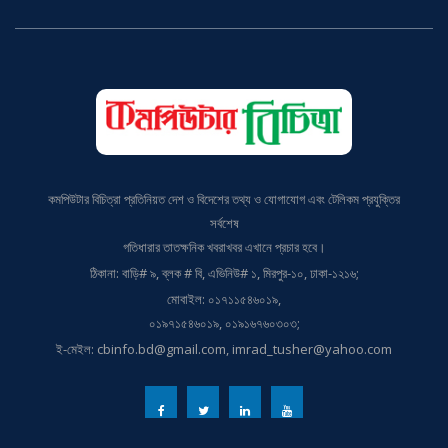
কমপিউটার বিচিত্রা প্রতিনিয়ত দেশ ও বিদেশের তথ্য ও যোগাযোগ এবং টেলিকম প্রযুক্তির
সর্বশেষ
গতিধারার তাতক্ষনিক খবরাখবর এখানে প্রচার হবে।
ঠিকানা: বাড়ি# ৯, ব্লক # বি, এভিনিউ# ১, মিরপুর-১০, ঢাকা-১২১৬;
মোবাইল: ০১৭১১৫৪৬০১৯,
০১৯৭১৫৪৬০১৯, ০১৯১৬৭৬০৩০৩;
ই-মেইল: cbinfo.bd@gmail.com, imrad_tusher@yahoo.com