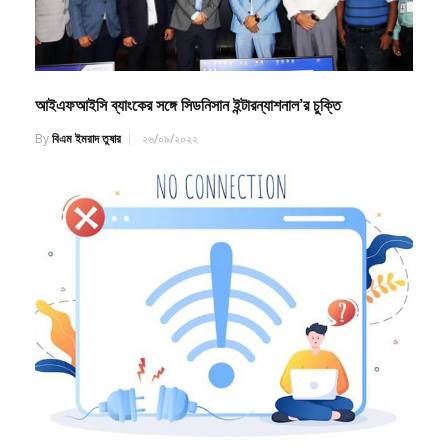
আইএফআইসি ব্যাংকের সঙ্গে সিডনিসান ইন্টারন্যাশনাল’র চুক্তি
By
বিএম ইমরাদ তুষার
২৬/০৯/২০২২