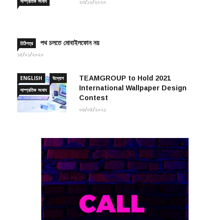
উদ্যোগ
সাইবার সচেতনতায় ‘সিসিএ ফাউন্ডেশন’
সাম্প্রতিক সংবাদ
২৩/১২/২০২০
পথ চলতে মোবাইলফোন নয়
চিঠিপত্র
১৫/০১/২০২০
TEAMGROUP to Hold 2021
ENGLISH
উদ্যোগ
International Wallpaper Design
সাম্প্রতিক সংবাদ
Contest
০৬/০৪/২০২১