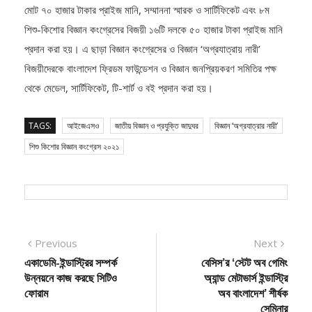
অনুষ্ঠানে বিজ্ঞান জাদুঘরের পক্ষ থেকে আইজেএসও বাংলাদেশ দলের ১২ সদস্যকে
মোট ৭০ হাজার টাকার প্রাইজ মানি, সম্মাননা স্মারক ও সার্টিফিকেট এবং ৮ম
শিশু-কিশোর বিজ্ঞান কংগ্রেসের বিজয়ী ১৬টি দলকে ৫০ হাজার টাকা প্রাইজ মানি
প্রদান করা হয়। এ ছাড়া বিজ্ঞান কংগ্রেসের ও বিজ্ঞান ‘অগ্রযাত্রায় নারী’
বিজয়ীদেরকে বাংলাদেশ ফ্রিডম ফাউন্ডেশন ও বিজ্ঞান জনপ্রিয়করণ সমিতির পক্ষ
থেকে মেডেল, সার্টিফিকেট, টি-শার্ট ও বই প্রদান করা হয়।
TAGS:
আইজেএসও
জাতীয় বিজ্ঞান ও প্রযুক্তি জাদুঘর
বিজ্ঞান ‘অগ্রযাত্রার নারী’
শিশু কিশোর বিজ্ঞান কংগ্রেস ২০২১
Post
Previous
Next
Previous
Next
post:
post:
একাডেমি-ইন্ডাস্ট্রির সম্পর্ক
বেসিস’র ‘স্টেট অব গেমিং
navigation
উন্নয়নে কাজ করছে সিটিও
অ্যান্ড মেটাভার্স ইন্ডাস্ট্রি