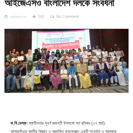
আইজেএসও বাংলাদেশ দলকে সংবর্ধনা
২৯/০৩/২০২২
562
No Comment
ক.বি.ডেস্ক:
স্বাধীনতার সুবর্ণ জয়ন্তী উপলক্ষে গত রবিবার (২৭ মার্চ)