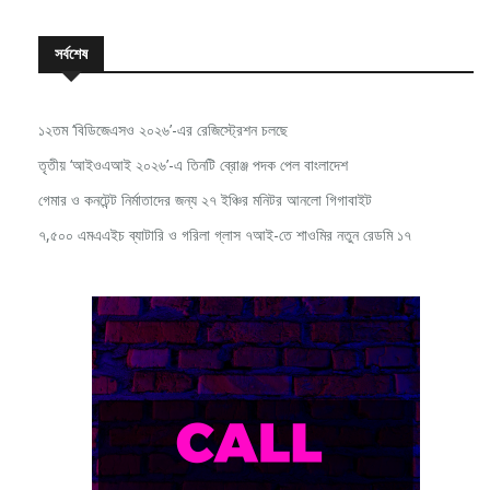
« Jul
সর্বশেষ
১২তম ‘বিডিজেএসও ২০২৬’-এর রেজিস্ট্রেশন চলছে
তৃতীয় ‘আইওএআই ২০২৬’-এ তিনটি ব্রোঞ্জ পদক পেল বাংলাদেশ
গেমার ও কনটেন্ট নির্মাতাদের জন্য ২৭ ইঞ্চির মনিটর আনলো গিগাবাইট
৭,৫০০ এমএএইচ ব্যাটারি ও গরিলা গ্লাস ৭আই-তে শাওমির নতুন রেডমি ১৭