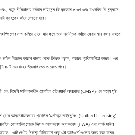
পরও, নতুন নীতিমালায় বর্তমান লাইসেন্স ফি নূন্যতম ৫ গুণ এবং বাৎসরিক ফি নূন্যতম
াসরি গ্রাহকের কাঁধে চাপানো হবে।
এসপিগুলোর লাভ কমিয়ে দেবে, যার ফলে তারা প্রান্তিক পর্যায়ে সেবার মান বজায় রাখতে
ং জটিল নিয়মের কারণে বাজার থেকে ছিটকে পড়লে, বাজারে প্রতিযোগিতা কমবে। এর
ন্টারনেট সরবরাহের উদ্যোগ ভেস্তে যেতে পারে।
রী এবং বিদেশি মালিকানাধীন মোবাইল নেটওয়ার্ক অপারেটর (CMSP)-এর মধ্যে সৃষ্ট
াধ্যমে আন্তর্জাতিকভাবে প্রচলিত ‘একীভূত লাইসেন্সিং’ (Unified Licensing)
বাইল কোম্পানিগুলোকে ফিক্সড ওয়্যারলেস অ্যাকসেস (FWA) এবং লাস্ট মাইল
দেয়া হয়েছে। এটি দেশীয় নিজস্ব বিনিয়োগে গড়ে ওঠা আইএসপিগুলোর জন্য চরম অসম