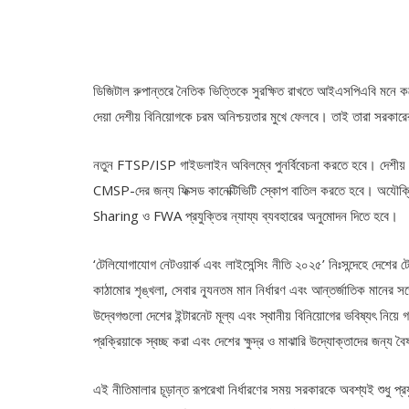
ডিজিটাল রুপান্তরে নৈতিক ভিত্তিকে সুরক্ষিত রাখতে আইএসপিএবি মনে কর
দেয়া দেশীয় বিনিয়োগকে চরম অনিশ্চয়তার মুখে ফেলবে। তাই তারা সরকারের
নতুন FTSP/ISP গাইডলাইন অবিলম্বে পুনর্বিবেচনা করতে হবে। দেশীয় উদ
CMSP-দের জন্য ফিক্সড কানেক্টিভিটি স্কোপ বাতিল করতে হবে। অযৌক্তি
Sharing ও FWA প্রযুক্তির ন্যায্য ব্যবহারের অনুমোদন দিতে হবে।
‘টেলিযোগাযোগ নেটওয়ার্ক এবং লাইসেন্সিং নীতি ২০২৫’ নিঃসন্দেহে দেশের 
কাঠামোর শৃঙ্খলা, সেবার ন্যূনতম মান নির্ধারণ এবং আন্তর্জাতিক মানের
উদ্বেগগুলো দেশের ইন্টারনেট মূল্য এবং স্থানীয় বিনিয়োগের ভবিষ্যৎ নি
প্রক্রিয়াকে স্বচ্ছ করা এবং দেশের ক্ষুদ্র ও মাঝারি উদ্যোক্তাদের জন্
এই নীতিমালার চূড়ান্ত রূপরেখা নির্ধারণের সময় সরকারকে অবশ্যই শুধু প্