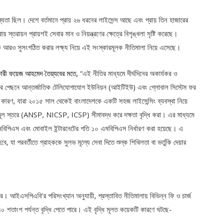
্যতা ছিল। দেশে বর্তমানে প্রায় ২৬ ধরনের লাইসেন্স আছে এবং প্রায় তিন হাজারের
 স্তরায়ন প্রায়শই সেবার মান ও নিয়ন্ত্রণের ক্ষেত্রে বিশৃঙ্খলা সৃষ্টি করেছে।
কে আরও সুসংগঠিত করার লক্ষ্য নিয়ে এই সংস্কারমূলক নীতিমালা নিয়ে এসেছে।
কারী ফয়েজ আহমেদ তৈয়্যবের মতে,
“এই নীতির মাধ্যমে দীর্ঘদিনের অকার্যকর ও
্কারের পেছনে আন্তর্জাতিক টেলিযোগাযোগ ইউনিয়ন (আইটিইউ) এবং গ্লোবাল সিস্টেম ফর
, যারা ২০১৫ সাল থেকেই বাংলাদেশকে একটি সহজ লাইসেন্সিং ব্যবস্থা নিয়ে
ি মূল স্তরে (ANSP, NICSP, ICSP) সীমাবদ্ধ করে দক্ষতা বৃদ্ধি করা। এর মাধ্যমে
১৫ এমবিপিএস এবং মোবাইল ইন্টারনেটের গতি ১০ এমবিপিএস নির্ধারণ করা হয়েছে। এ
, যা পরবর্তীতে গ্রাহককে সুলভ মূল্যে সেবা দিতে শুল্ক শিথিলতা বা ভর্তুকি দেয়ার
পর। আইএসপিএবি’র পরিসংখ্যান অনুযায়ী, প্রস্তাবিত নীতিমালায় বিভিন্ন ফি ও চার্জ
৪০ শতাংশ পর্যন্ত বৃদ্ধি পেতে পারে। এই বৃদ্ধি মূলত কয়েকটি কারণে ঘটছে-