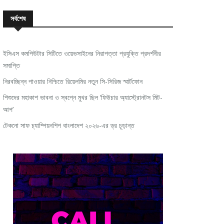
সর্বশেষ
ইসিএস কমপিউটার সিটিতে ওয়েভসাইনের নিরাপত্তা প্রযুক্তি প্রদর্শনীর
সমাপ্তি
নিরবচ্ছিন্ন পাওয়ার নিশ্চিতে রিয়েলমির নতুন সি-সিরিজ স্মার্টফোন
শিশুদের মহাকাশ ভাবনা ও স্বপ্নে মুখর ছিল ‘ফিউচার অ্যাস্ট্রোনটস মিট-
আপ’
টেকনো সাফ চ্যাম্পিয়নশিপ বাংলাদেশ ২০২৬-এর ড্র চূড়ান্ত