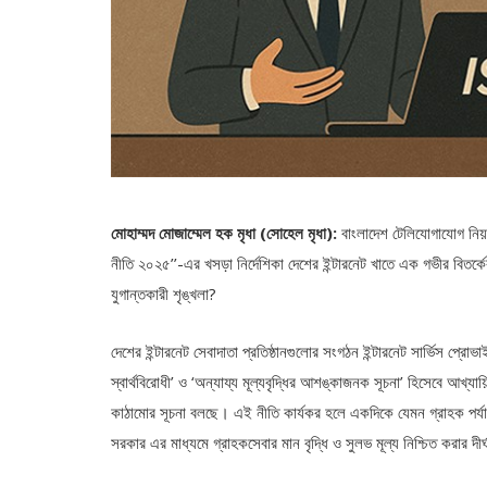
মোহাম্মদ মোজাম্মেল হক মৃধা (সোহেল মৃধা):
বাংলাদেশ টেলিযোগাযোগ নিয়ন্
নীতি ২০২৫’’-এর খসড়া নির্দেশিকা দেশের ইন্টারনেট খাতে এক গভীর বিতর্কে
যুগান্তকারী শৃঙ্খলা?
দেশের ইন্টারনেট সেবাদাতা প্রতিষ্ঠানগুলোর সংগঠন ইন্টারনেট সার্ভিস 
স্বার্থবিরোধী’ ও ‘অন্যায্য মূল্যবৃদ্ধির আশঙ্কাজনক সূচনা’ হিসেবে 
কাঠামোর সূচনা বলছে। এই নীতি কার্যকর হলে একদিকে যেমন গ্রাহক পর্য
সরকার এর মাধ্যমে গ্রাহকসেবার মান বৃদ্ধি ও সুলভ মূল্য নিশ্চিত করার দীর্ঘ