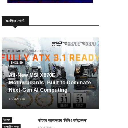
জনপ্রিয় পোস্ট
ENGLISH
All-New MSI X870E
Motherboards- Built to Dominate
Next-Gen AI Computing
২৬/০৯/২০২৪
উদ্যোগ
সাইবার সচেতনতায় ‘সিসিএ ফাউন্ডেশন’
সাম্প্রতিক সংবাদ
২৩/১২/২০২০