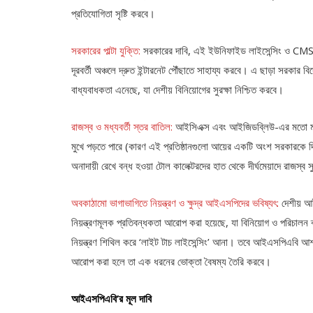
প্রতিযোগিতা সৃষ্টি করবে।
সরকারের পাল্টা যুক্তি:
সরকারের দাবি, এই ইউনিফাইড লাইসেন্সিং ও CMSP-দে
দূরবর্তী অঞ্চলে দ্রুত ইন্টারনেট পৌঁছাতে সাহায্য করবে। এ ছাড়া সরকার ব
বাধ্যবাধকতা এনেছে, যা দেশীয় বিনিয়োগের সুরক্ষা নিশ্চিত করবে।
রাজস্ব ও মধ্যবর্তী স্তর বাতিল:
আইসিএক্স এবং আইজিডব্লিউ-এর মতো মধ্য
মুখে পড়তে পারে (কারণ এই প্রতিষ্ঠানগুলো আয়ের একটি অংশ সরকারকে দি
অনাদায়ী রেখে বন্ধ হওয়া টোল কালেক্টরদের হাত থেকে দীর্ঘমেয়াদে রাজস্ব সু
অবকাঠামো ভাগাভাগিতে নিয়ন্ত্রণ ও ক্ষুদ্র আইএসপিদের ভবিষ্যৎ:
দেশীয় 
নিয়ন্ত্রণমূলক প্রতিবন্ধকতা আরোপ করা হয়েছে, যা বিনিয়োগ ও পরিচালন 
নিয়ন্ত্রণ শিথিল করে ‘লাইট টাচ লাইসেন্সিং’ আনা। তবে আইএসপিএবি আশঙ্
আরোপ করা হলে তা এক ধরনের ভোক্তা বৈষম্য তৈরি করবে।
আইএসপিএবি’র মূল দাবি