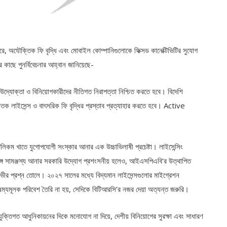
ে, অযৌক্তিক ফি বৃদ্ধি এবং মোবাইল কোম্পানিগুলোকে ফিক্সড কানেক্টিভিটির সুযোগ
 কাছে পুনর্বিবেচনার আহ্বান জানিয়েছে-
্যোক্তা ও বিনিয়োগকারীদের নীতিগত নিরাপত্তা নিশ্চিত করতে হবে। বিদেশি
ক লাইসেন্স ও বাৎসরিক ফি বৃদ্ধির প্রস্তাব প্রত্যাহার করতে হবে। Active
টেলিকম খাতে যুগোপযোগী সংস্কার আনার এক উচ্চাভিলাষী প্রচেষ্টা। লাইসেন্সিং
 সঙ্গে সামঞ্জস্য আনার সরকারি উদ্যোগ প্রশংসনীয় হলেও, আইএসপিএবি’র উত্থাপিত
য়ে গভীর প্রশ্ন তোলে। ২০২৭ সালের মধ্যে বিদ্যমান লাইসেন্সগুলোর মাইগ্রেশন
য বৈষম্যমূলক পরিবেশ তৈরি না হয়, সেদিকে বিটিআরসি’র নজর দেয়া অত্যন্ত জরুরি।
রযুক্তিগত আধুনিকায়নের দিকে মনোযোগ না দিয়ে, দেশীয় বিনিয়োগের সুরক্ষা এবং সাধারণ