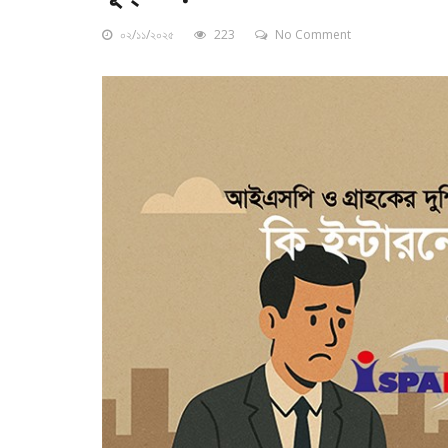
০২/১১/২০২৫
223
No Comment