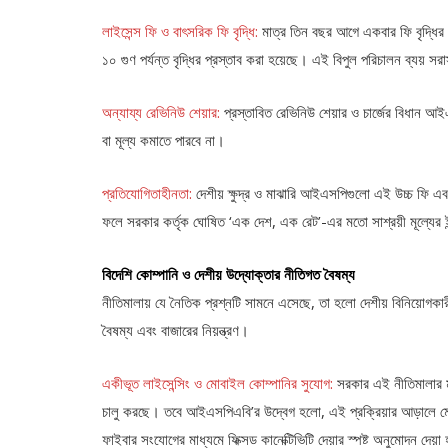
লাইসেন্স ফি ও বাৎসরিক ফি বৃদ্ধি:
মাত্র তিন বছর আগে একবার ফি বৃদ্ধির 
১০ গুণ পর্যন্ত বৃদ্ধির প্রস্তাব করা হয়েছে। এই বিপুল পরিচালন ব্যয় সর
অন্যায্য রেভিনিউ শেয়ার:
প্রস্তাবিত রেভিনিউ শেয়ার ও চার্জের বিধান আই
বা মূল্য কমাতে পারবে না।
প্রতিযোগিতাহীনতা:
দেশীয় ক্ষুদ্র ও মাঝারি আইএসপিগুলো এই উচ্চ ফি এব
ফলে সরকার কর্তৃক ঘোষিত ‘এক দেশ, এক রেট’-এর মতো সাশ্রয়ী মূল্যের ই
বিদেশি কোম্পানি ও দেশীয় উদ্যোক্তার নীতিগত বৈষম্য
নীতিমালায় যে নৈতিক প্রশ্নটি সামনে এসেছে, তা হলো দেশীয় বিনিয়োগকা
বৈষম্য এবং বাজারের নিয়ন্ত্রণ।
একীভূত লাইসেন্সিং ও মোবাইল কোম্পানির সুযোগ:
সরকার এই নীতিমালার ম
চালু করছে। তবে আইএসপিএবি’র উদ্বেগ হলো, এই প্রক্রিয়ার আড়ালে মো
ফাইবার সংযোগের মাধ্যমে ফিক্সড কানেক্টিভিটি দেয়ার স্পষ্ট অনুমোদন 