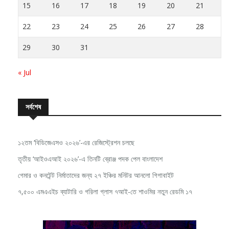
15
16
17
18
19
20
21
22
23
24
25
26
27
28
29
30
31
« Jul
সর্বশেষ
১২তম ‘বিডিজেএসও ২০২৬’-এর রেজিস্ট্রেশন চলছে
তৃতীয় ‘আইওএআই ২০২৬’-এ তিনটি ব্রোঞ্জ পদক পেল বাংলাদেশ
গেমার ও কনটেন্ট নির্মাতাদের জন্য ২৭ ইঞ্চির মনিটর আনলো গিগাবাইট
৭,৫০০ এমএএইচ ব্যাটারি ও গরিলা গ্লাস ৭আই-তে শাওমির নতুন রেডমি ১৭