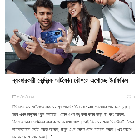
ব্যবহারকারী-কেন্দ্রিক স্মার্টফোন কৌশলে এগোচ্ছে ইনফিনিক্স
১৬/০৬/২০২৬
০
দীর্ঘ সময় ধরে স্মার্টফোন বাজারের মূল আকর্ষণ ছিল র‍্যাম-রম, প্রসেসর আর চড়া মূল্য।
তবে এখন মানুষের পছন্দ বদলেছে। ফোন এখন শুধু কথা বলার জন্য না, বরং অফিস,
বিনোদন আর সারাদিনের নানা কাজে সবসময় লাগে। তাই ফিচারের চেয়ে ডিভাইসটি নিজের
লাইফস্টাইলে কতটা কাজে আসছে, মানুষ এখন সেটাই বেশি বিবেচনা করছে। এই কারণে
সব ধরনের মানুষের জন্য […]