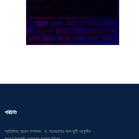
পরিচিতি
প্রতিষ্ঠাতা প্রধান সম্পাদক: ড. আবদুল্লাহ আল-মুতী শরফুদ্দীন
প্রধান উপদেষ্টা: অধ্যাপক মুহাম্মদ ইউনুস