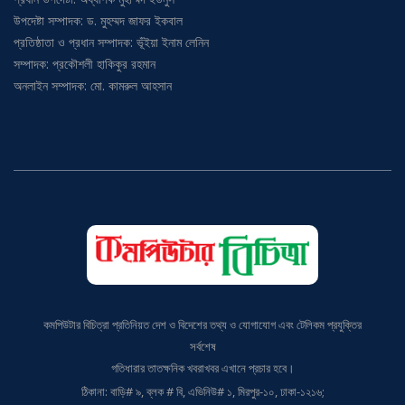
উপদেষ্টা সম্পাদক: ড. মুহম্মদ জাফর ইকবাল
প্রতিষ্ঠাতা ও প্রধান সম্পাদক: ভূঁইয়া ইনাম লেনিন
সম্পাদক: প্রকৌশলী হাকিকুর রহমান
অনলাইন সম্পাদক: মো. কামরুল আহসান
কমপিউটার বিচিত্রা প্রতিনিয়ত দেশ ও বিদেশের তথ্য ও যোগাযোগ এবং টেলিকম প্রযুক্তির
সর্বশেষ
গতিধারার তাতক্ষনিক খবরাখবর এখানে প্রচার হবে।
ঠিকানা: বাড়ি# ৯, ব্লক # বি, এভিনিউ# ১, মিরপুর-১০, ঢাকা-১২১৬;