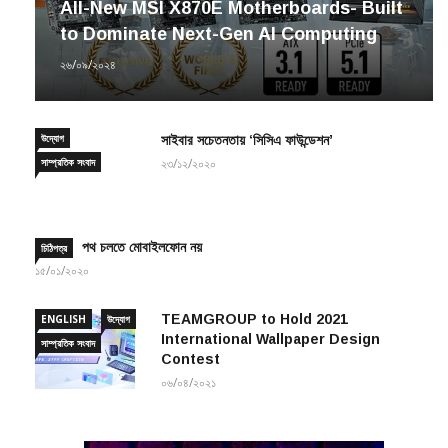
All-New MSI X870E Motherboards- Built
to Dominate Next-Gen AI Computing
২৬/০৯/২০২৪
উদ্যোগ
সাইবার সচেতনতায় ‘সিসিএ ফাউন্ডেশন’
সাম্প্রতিক সংবাদ
২৩/১২/২০২০
পথ চলতে মোবাইলফোন নয়
চিঠিপত্র
১৫/০১/২০২০
TEAMGROUP to Hold 2021
ENGLISH
উদ্যোগ
International Wallpaper Design
সাম্প্রতিক সংবাদ
Contest
০৬/০৪/২০২১