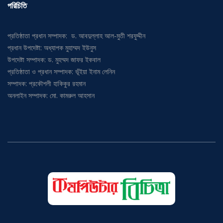
পরিচিতি
প্রতিষ্ঠাতা প্রধান সম্পাদক: ড. আবদুল্লাহ আল-মুতী শরফুদ্দীন
প্রধান উপদেষ্টা: অধ্যাপক মুহাম্মদ ইউনুস
উপদেষ্টা সম্পাদক: ড. মুহম্মদ জাফর ইকবাল
প্রতিষ্ঠাতা ও প্রধান সম্পাদক: ভূঁইয়া ইনাম লেনিন
সম্পাদক: প্রকৌশলী হাকিকুর রহমান
অনলাইন সম্পাদক: মো. কামরুল আহসান