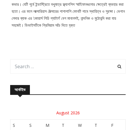
কভার। যেটি পূর্বে ইন্ডাস্ট্রিতে শুধুমাত্র ফ্ল্যাগশিপ স্মার্টফোনগুলোর ক্ষেত্রেই ব্যবহার করা
হতো। এর ফলে লাক্সারিয়াস টেক্সারের পাশাপাশি ফোনটি পাবে স্থায়িত্ব ও সুরক্ষা। ভেগান
লেদার ব্যাক এর ‘কোয়ার্স লিচি প্যাটার্ন’ বেশ মানানসই, নান্দনিক ও মুঠোবন্দি করা যায়
সহজেই। ডিভাইসটিকে প্রিমিয়াম আঁচ দিতে যুক্ত
আর্কাইভ
August 2026
S
S
M
T
W
T
F