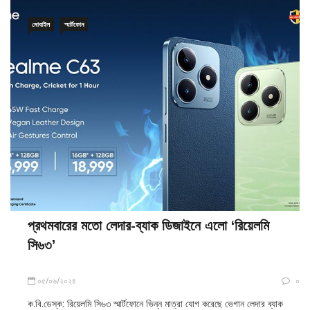
মোবাইল
স্মার্টফোন
প্রথমবারের মতো লেদার-ব্যাক ডিজাইনে এলো ‘রিয়েলমি
সি৬৩’
০৫/০৬/২০২৪
০
ক.বি.ডেস্ক: রিয়েলমি সি৬৩ স্মার্টফোনে ভিন্ন মাত্রা যোগ করেছে ভেগান লেদার ব্যাক