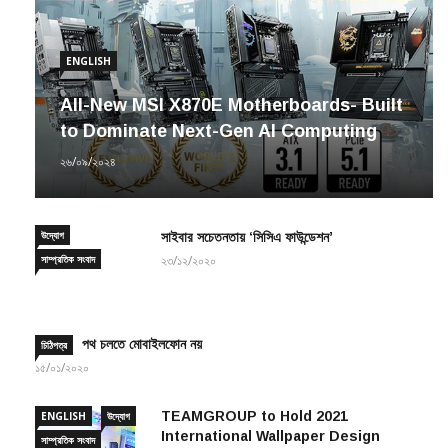
ENGLISH
All-New MSI X870E Motherboards- Built
to Dominate Next-Gen AI Computing
২৬/০৯/২০২৪
উদ্যোগ
সাইবার সচেতনতায় ‘সিসিএ ফাউন্ডেশন’
সাম্প্রতিক সংবাদ
২৩/১২/২০২০
পথ চলতে মোবাইলফোন নয়
চিঠিপত্র
১৫/০১/২০২০
TEAMGROUP to Hold 2021
ENGLISH
উদ্যোগ
International Wallpaper Design
সাম্প্রতিক সংবাদ