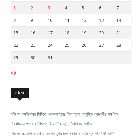
1
2
3
4
5
6
7
8
9
10
11
12
13
14
15
16
17
18
19
20
21
22
23
24
25
26
27
28
29
30
31
« Jul
সর্বশেষ
ইসিএস কমপিউটার সিটিতে ওয়েভসাইনের নিরাপত্তা প্রযুক্তি প্রদর্শনীর সমাপ্তি
নিরবচ্ছিন্ন পাওয়ার নিশ্চিতে রিয়েলমির নতুন সি-সিরিজ স্মার্টফোন
শিশুদের মহাকাশ ভাবনা ও স্বপ্নে মুখর ছিল ‘ফিউচার অ্যাস্ট্রোনটস মিট-আপ’