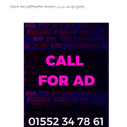
টেকনো সাফ চ্যাম্পিয়নশিপ বাংলাদেশ ২০২৬-এর ড্র চূড়ান্ত