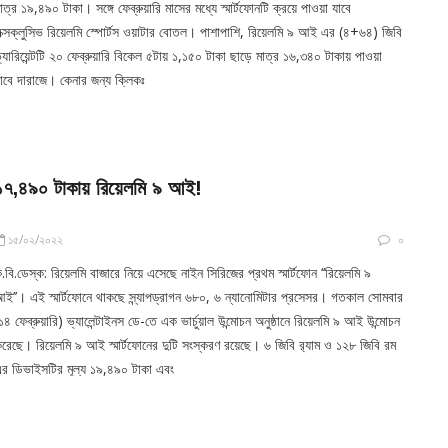
াত্র ১৯,৪৯০ টাকা। সঙ্গে ফেব্রুয়ারি মাসের মধ্যে স্মার্টফোনটি ক্রয়ে পাওয়া যাবে
ক্সক্লুসিভ রিয়েলমি স্পোর্টস ওয়াটার বোতল। পাশাপাশি, রিয়েলমি ৯ আই এর (৪+৬৪) জিবি
্যারিয়েন্টটি ২০ ফেব্রুয়ারি বিকেল ৫টায় ১,১৫০ টাকা ছাড়ে মাত্র ১৬,৩৪০ টাকায় পাওয়া
াবে দারাজে। কেনার জন্য ক্লিকঃ
১৭,৪৯০ টাকায় রিয়েলমি ৯ আই!
১৫/০২/২০২২
০
.বি.ডেস্ক: রিয়েলমি বাজারে নিয়ে এসেছে নাইন সিরিজের প্রথম স্মার্টফোন ‘‘রিয়েলমি ৯
ই’’। এই স্মার্টফোনে থাকছে স্ন্যাপড্রাগন ৬৮০, ৬ ন্যানোমিটার প্রসেসর। গতকাল সোমবার
১৪ ফেব্রুয়ারি) ভ্যালেন্টাইনস ডে-তে এক ভার্চুয়াল উন্মোচন অনুষ্ঠানে রিয়েলমি ৯ আই উন্মোচন
রেছে। রিয়েলমি ৯ আই স্মার্টফোনের দুটি সংস্করণ রয়েছে। ৬ জিবি র‌্যাম ও ১২৮ জিবি রম
র ডিভাইসটির মূল্য ১৯,৪৯০ টাকা এবং