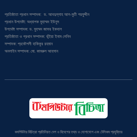
প্রতিষ্ঠাতা প্রধান সম্পাদক: ড. আবদুল্লাহ আল-মুতী শরফুদ্দীন
প্রধান উপদেষ্টা: অধ্যাপক মুহাম্মদ ইউনুস
উপদেষ্টা সম্পাদক: ড. মুহম্মদ জাফর ইকবাল
প্রতিষ্ঠাতা ও প্রধান সম্পাদক: ভূঁইয়া ইনাম লেনিন
সম্পাদক: প্রকৌশলী হাকিকুর রহমান
অনলাইন সম্পাদক: মো. কামরুল আহসান
কমপিউটার বিচিত্রা প্রতিনিয়ত দেশ ও বিদেশের তথ্য ও যোগাযোগ এবং টেলিকম প্রযুক্তির