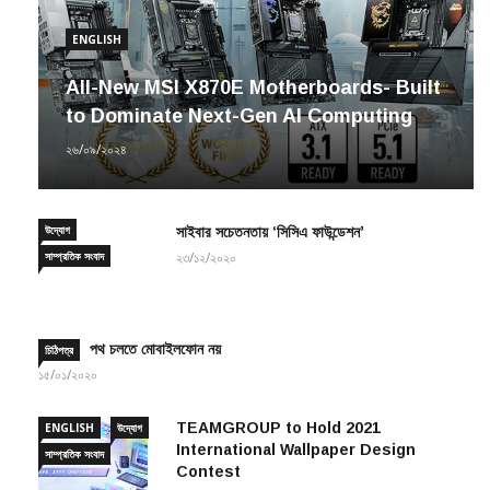
ENGLISH
All-New MSI X870E Motherboards- Built
to Dominate Next-Gen AI Computing
২৬/০৯/২০২৪
উদ্যোগ
সাইবার সচেতনতায় ‘সিসিএ ফাউন্ডেশন’
সাম্প্রতিক সংবাদ
২৩/১২/২০২০
পথ চলতে মোবাইলফোন নয়
চিঠিপত্র
১৫/০১/২০২০
TEAMGROUP to Hold 2021
ENGLISH
উদ্যোগ
International Wallpaper Design
সাম্প্রতিক সংবাদ
Contest