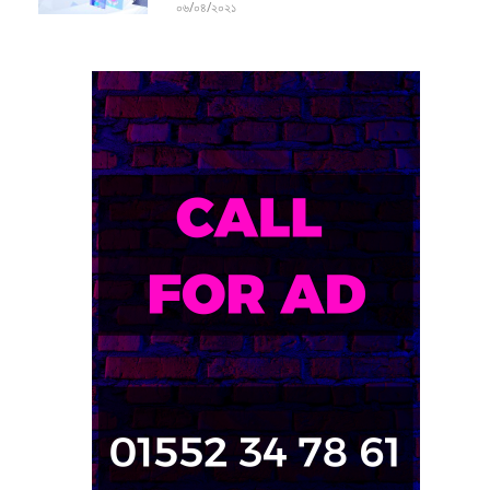
০৬/০৪/২০২১