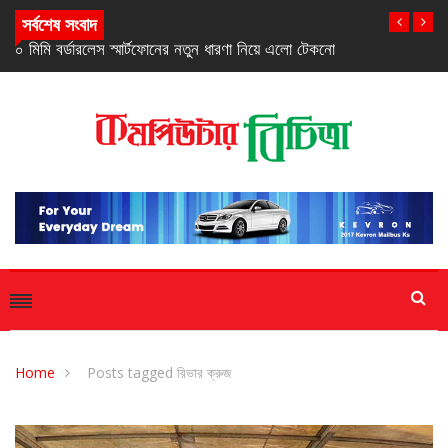
সর্বশেষ সংবাদ
েকনো
স্যামসাংয়ের ‘গ্যালাক্সি এ২৭ ৫জি’ স্মার্টফোন
Home
Posts tagged রিভার ক্রুজ