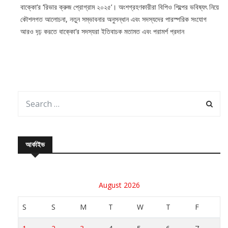
বাক্কো’র ’রিভার ক্রুজ প্রোগ্রাম ২০২৫’। অংশগ্রহণকারীরা বিপিও শিল্পের ভবিষ্যৎ নিয়ে
কৌশলগত আলোচনা, নতুন সম্ভাবনার অনুসন্ধান এবং সদস্যদের পারস্পরিক সংযোগ
আরও দৃঢ় করতে বাক্কো’র সদস্যরা ইতিবাচক মতামত এবং পরামর্শ প্রদান
আর্কাইভ
August 2026
S
S
M
T
W
T
F