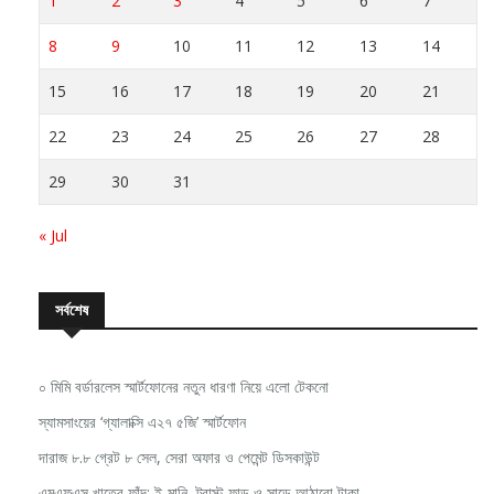
1
2
3
4
5
6
7
8
9
10
11
12
13
14
15
16
17
18
19
20
21
22
23
24
25
26
27
28
29
30
31
« Jul
সর্বশেষ
০ মিমি বর্ডারলেস স্মার্টফোনের নতুন ধারণা নিয়ে এলো টেকনো
স্যামসাংয়ের ‘গ্যালাক্সি এ২৭ ৫জি’ স্মার্টফোন
দারাজ ৮.৮ গ্রেট ৮ সেল, সেরা অফার ও পেমেন্ট ডিসকাউন্ট
এমএফএস খাতের ফাঁদ: ই-মানি, ট্রাস্ট ফান্ড ও সাড়ে আঠারো টাকা