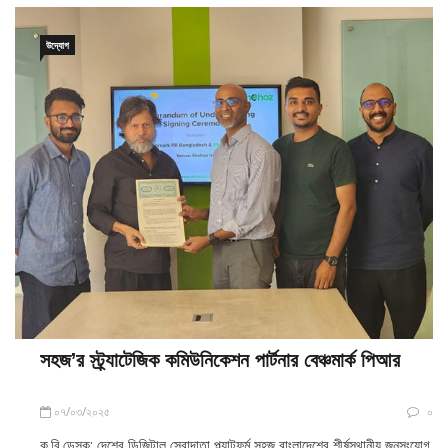
উদ্যোগ
সহজ’র স্ট্র্যাটেজিক কমিউনিকেশন পার্টনার বেঞ্চমার্ক পিআর
০৭/০৩/২০২৫
০