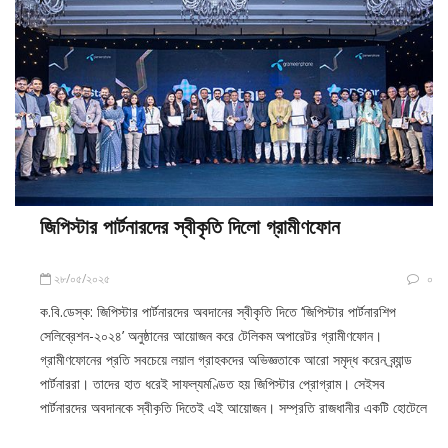
উদ্যোগ
জিপিস্টার পার্টনারদের স্বীকৃতি দিলো গ্রামীণফোন
২৮/০৫/২০২৫
০
ক.বি.ডেস্ক: জিপিস্টার পার্টনারদের অবদানের স্বীকৃতি দিতে ‘জিপিস্টার পার্টনারশিপ
সেলিব্রেশন-২০২৪’ অনুষ্ঠানের আয়োজন করে টেলিকম অপারেটর গ্রামীণফোন।
গ্রামীণফোনের প্রতি সবচেয়ে লয়াল গ্রাহকদের অভিজ্ঞতাকে আরো সমৃদ্ধ করেন ব্র্যান্ড
পার্টনাররা। তাদের হাত ধরেই সাফল্যমণ্ডিত হয় জিপিস্টার প্রোগ্রাম। সেইসব
পার্টনারদের অবদানকে স্বীকৃতি দিতেই এই আয়োজন। সম্প্রতি রাজধানীর একটি হোটেলে