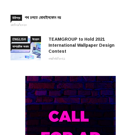
২৩/১২/২০২০
পথ চলতে মোবাইলফোন নয়
চিঠিপত্র
১৫/০১/২০২০
TEAMGROUP to Hold 2021
ENGLISH
উদ্যোগ
International Wallpaper Design
সাম্প্রতিক সংবাদ
Contest
০৬/০৪/২০২১