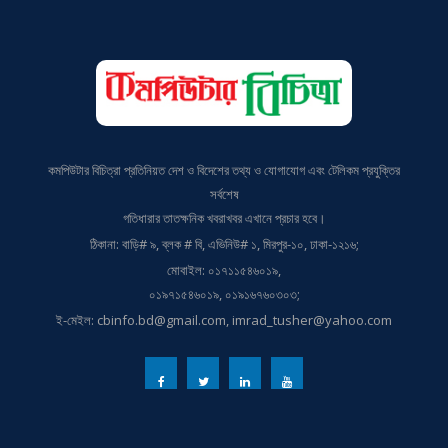
কমপিউটার বিচিত্রা প্রতিনিয়ত দেশ ও বিদেশের তথ্য ও যোগাযোগ এবং টেলিকম প্রযুক্তির
সর্বশেষ
গতিধারার তাতক্ষনিক খবরাখবর এখানে প্রচার হবে।
ঠিকানা: বাড়ি# ৯, ব্লক # বি, এভিনিউ# ১, মিরপুর-১০, ঢাকা-১২১৬;
মোবাইল: ০১৭১১৫৪৬০১৯,
০১৯৭১৫৪৬০১৯, ০১৯১৬৭৬০৩০৩;
ই-মেইল: cbinfo.bd@gmail.com, imrad_tusher@yahoo.com