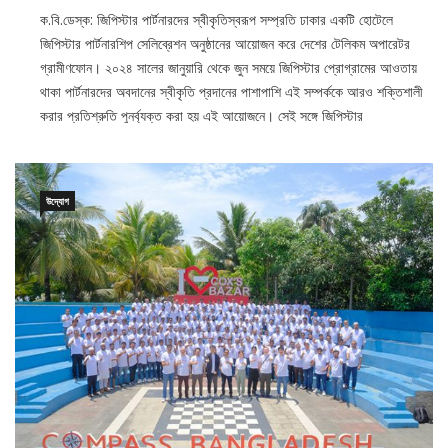
১০/১১/২০২৪
০
ক.বি.ডেস্ক: জিপিস্টার পার্টনারদের স্বীকৃতিস্বরূপ সম্প্রতি ঢাকার একটি হোটেলে
জিপিস্টার পার্টনারশিপ সেলিব্রেশন অনুষ্ঠানের আয়োজন করে দেশের টেলিকম অপারেটর
গ্রামীণফোন। ২০২৪ সালের জানুয়ারি থেকে জুন সময়ে জিপিস্টার প্রোগ্রামের আওতায়
থাকা পার্টনারদের অবদানের স্বীকৃতি প্রদানের পাশাপাশি এই সম্পর্ককে আরও শক্তিশালী
করার প্রতিশ্রুতি পুনর্ব্যক্ত করা হয় এই আয়োজনে। সেই সঙ্গে জিপিস্টার
উদ্যোগ