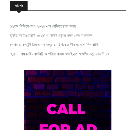
সর্বশেষ
১২তম ‘বিডিজেএসও ২০২৬’-এর রেজিস্ট্রেশন চলছে
তৃতীয় ‘আইওএআই ২০২৬’-এ তিনটি ব্রোঞ্জ পদক পেল বাংলাদেশ
গেমার ও কনটেন্ট নির্মাতাদের জন্য ২৭ ইঞ্চির মনিটর আনলো গিগাবাইট
৭,৫০০ এমএএইচ ব্যাটারি ও গরিলা গ্লাস ৭আই-তে শাওমির নতুন রেডমি ১৭