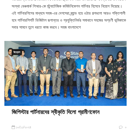
ক.বি.ডেস্ক: দেশের ডিজিটাল সেবাদাতা প্ল্যাটফর্ম সহজ বাংলাদেশের শীর্ষস্থানীয় জনসংযোগ
সংস্থা বেঞ্চমার্ক পিআর-কে স্ট্র্যাটেজিক কমিউনিকেশন পার্টনার হিসেবে নিয়োগ দিয়েছে।
এই পার্টনারশিপের মাধ্যমে সহজ-এর দেশসেরা ব্র্যান্ড হয়ে ওঠার গল্পগুলো আরও শক্তিশালী
হবে পার্টনারশিপটি ডিজিটাল রূপান্তর ও প্রযুক্তিনির্ভর সমাধানে সহজের অগ্রণী ভূমিকাকে
সবার সামনে তুলে ধরতে কাজ করবে। সহজ বাংলাদেশে
উদ্যোগ
জিপিস্টার পার্টনারদের স্বীকৃতি দিলো গ্রামীণফোন