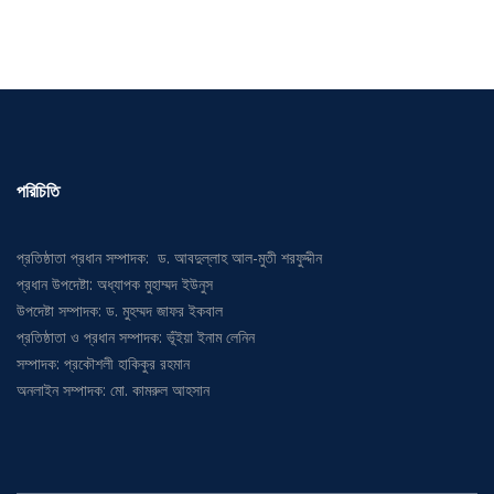
পরিচিতি
প্রতিষ্ঠাতা প্রধান সম্পাদক: ড. আবদুল্লাহ আল-মুতী শরফুদ্দীন
প্রধান উপদেষ্টা: অধ্যাপক মুহাম্মদ ইউনুস
উপদেষ্টা সম্পাদক: ড. মুহম্মদ জাফর ইকবাল
প্রতিষ্ঠাতা ও প্রধান সম্পাদক: ভূঁইয়া ইনাম লেনিন
সম্পাদক: প্রকৌশলী হাকিকুর রহমান
অনলাইন সম্পাদক: মো. কামরুল আহসান