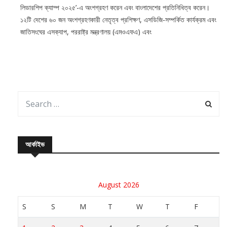
লিডারশিপ ক্যাম্প ২০২৫’-এ অংশগ্রহণ করেন এবং বাংলাদেশের প্রতিনিধিত্ব করেন।
১২টি দেশের ৬০ জন অংশগ্রহণকারী নেতৃত্ব প্রশিক্ষণ, এসডিজি-সম্পর্কিত কার্যক্রম এবং
জাতিসংঘের এসক্যাপ, পররাষ্ট্র মন্ত্রণালয় (এমওএফএ) এবং
আর্কাইভ
August 2026
S
S
M
T
W
T
F