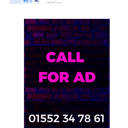
০৬/০৪/২০২১