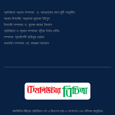
প্রতিষ্ঠাতা প্রধান সম্পাদক: ড. আবদুল্লাহ আল-মুতী শরফুদ্দীন
প্রধান উপদেষ্টা: অধ্যাপক মুহাম্মদ ইউনুস
উপদেষ্টা সম্পাদক: ড. মুহম্মদ জাফর ইকবাল
প্রতিষ্ঠাতা ও প্রধান সম্পাদক: ভূঁইয়া ইনাম লেনিন
সম্পাদক: প্রকৌশলী হাকিকুর রহমান
অনলাইন সম্পাদক: মো. কামরুল আহসান
কমপিউটার বিচিত্রা প্রতিনিয়ত দেশ ও বিদেশের তথ্য ও যোগাযোগ এবং টেলিকম প্রযুক্তির