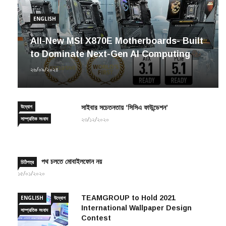
ENGLISH
All-New MSI X870E Motherboards- Built
to Dominate Next-Gen AI Computing
২৬/০৯/২০২৪
উদ্যোগ
সাইবার সচেতনতায় ‘সিসিএ ফাউন্ডেশন’
সাম্প্রতিক সংবাদ
২৩/১২/২০২০
পথ চলতে মোবাইলফোন নয়
চিঠিপত্র
১৫/০১/২০২০
TEAMGROUP to Hold 2021
ENGLISH
উদ্যোগ
International Wallpaper Design
সাম্প্রতিক সংবাদ
Contest