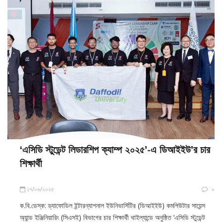
‘এসিডি স্টুডেন্ট লিডারশিপ ক্যাম্প ২০২৫’-এ ডিআইইউ’র চার
শিক্ষার্থী
১৭/০৬/২০২৫
০
ক.বি.ডেস্ক: ড্যাফোডিল ইন্টারন্যাশনাল ইউনিভার্সিটির (ডিআইইউ) কমপিউটার সায়েন্স
অ্যান্ড ইঞ্জিনিয়ারিং (সিএসই) বিভাগের চার শিক্ষার্থী থাইল্যান্ডে অনুষ্ঠিত ‘এসিডি স্টুডেন্ট