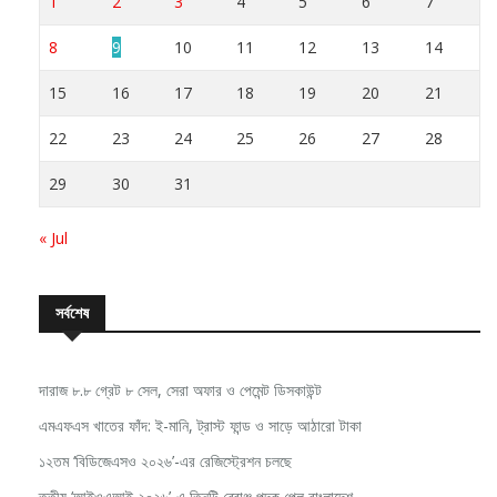
1
2
3
4
5
6
7
8
9
10
11
12
13
14
15
16
17
18
19
20
21
22
23
24
25
26
27
28
29
30
31
« Jul
সর্বশেষ
দারাজ ৮.৮ গ্রেট ৮ সেল, সেরা অফার ও পেমেন্ট ডিসকাউন্ট
এমএফএস খাতের ফাঁদ: ই-মানি, ট্রাস্ট ফান্ড ও সাড়ে আঠারো টাকা
১২তম ‘বিডিজেএসও ২০২৬’-এর রেজিস্ট্রেশন চলছে
তৃতীয় ‘আইওএআই ২০২৬’-এ তিনটি ব্রোঞ্জ পদক পেল বাংলাদেশ