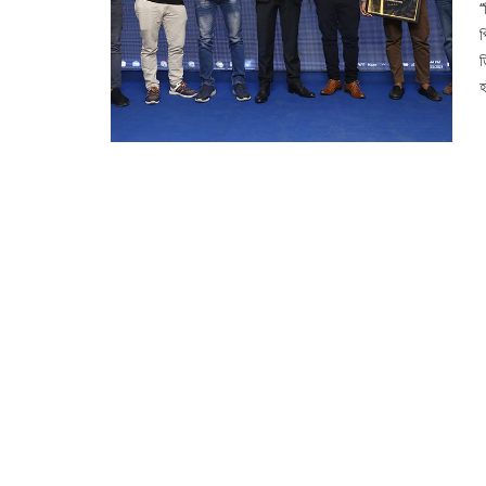
‘
প
ড
হ