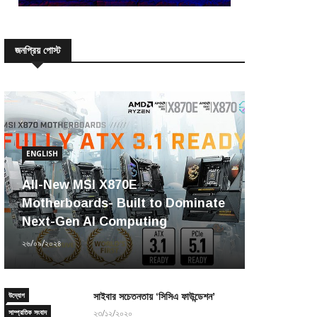
জনপ্রিয় পোস্ট
ENGLISH
All-New MSI X870E
Motherboards- Built to Dominate
Next-Gen AI Computing
২৬/০৯/২০২৪
উদ্যোগ
সাইবার সচেতনতায় ‘সিসিএ ফাউন্ডেশন’
সাম্প্রতিক সংবাদ
২৩/১২/২০২০