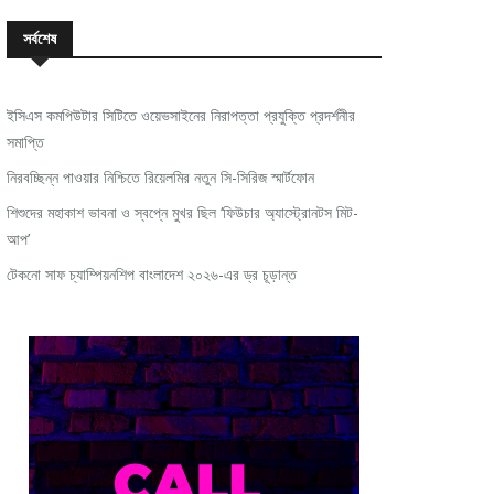
সর্বশেষ
ইসিএস কমপিউটার সিটিতে ওয়েভসাইনের নিরাপত্তা প্রযুক্তি প্রদর্শনীর
সমাপ্তি
নিরবচ্ছিন্ন পাওয়ার নিশ্চিতে রিয়েলমির নতুন সি-সিরিজ স্মার্টফোন
শিশুদের মহাকাশ ভাবনা ও স্বপ্নে মুখর ছিল ‘ফিউচার অ্যাস্ট্রোনটস মিট-
আপ’
টেকনো সাফ চ্যাম্পিয়নশিপ বাংলাদেশ ২০২৬-এর ড্র চূড়ান্ত