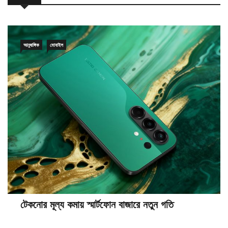
আনুষাঙ্গিক
মোবাইল
টেকনোর মূল্য কমায় স্মার্টফোন বাজারে নতুন গতি