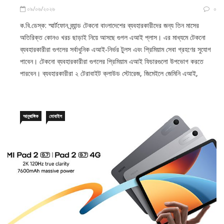
০৯/০৬/২০২৬
০
ক.বি.ডেস্ক: স্মার্টফোন ব্র্যান্ড টেকনো বাংলাদেশের ব্যবহারকারীদের জন্য তিন মাসের
অতিরিক্ত কোনও খরচ ছাড়াই নিয়ে আসছে গুগল এআই প্লাস। এর মাধ্যমে টেকনো
ব্যবহারকারীরা গুগলের সর্বাধুনিক এআই-নির্ভর টুলস এবং প্রিমিয়াম সেবা গ্রহণের সুযোগ
পাবেন। টেকনো ব্যবহারকারীরা গুগলের প্রিমিয়াম এআই ফিচারগুলো উপভোগ করতে
পারবেন। ব্যবহারকারীরা ২ টেরাবাইট ক্লাউড স্টোরেজ, জিমেইলে জেমিনি এআই,
আনুষাঙ্গিক
মোবাইল