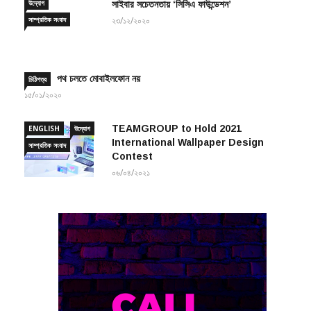
উদ্যোগ
সাইবার সচেতনতায় ‘সিসিএ ফাউন্ডেশন’
সাম্প্রতিক সংবাদ
২৩/১২/২০২০
পথ চলতে মোবাইলফোন নয়
চিঠিপত্র
১৫/০১/২০২০
TEAMGROUP to Hold 2021
ENGLISH
উদ্যোগ
International Wallpaper Design
সাম্প্রতিক সংবাদ
Contest
০৬/০৪/২০২১