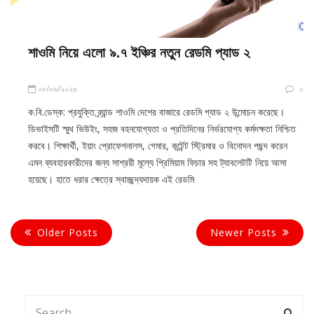
শাওমি নিয়ে এলো ৯.৭ ইঞ্চির নতুন রেডমি প্যাড ২
০৮/০৬/২০২৬
০
ক.বি.ডেস্ক: প্রযুক্তি ব্র্যান্ড শাওমি দেশের বাজারে রেডমি প্যাড ২ উন্মোচন করেছে।
ডিভাইসটি স্মুথ ভিউইং, সহজ বহনযোগ্যতা ও প্রতিদিনের নির্ভরযোগ্য কর্মদক্ষতা নিশ্চিত
করবে। শিক্ষার্থী, ইয়াং প্রোফেশনালস, গেমার, কন্টেন্ট স্ট্রিমার ও বিনোদন পছন্দ করেন
এমন ব্যবহারকারীদের জন্য সাশ্রয়ী মূল্যে প্রিমিয়াম ফিচার সহ ট্যাবলেটটি নিয়ে আসা
হয়েছে। হাতে ধরার ক্ষেত্রে স্বাচ্ছন্দ্যদায়ক এই রেডমি
Older Posts
Newer Posts