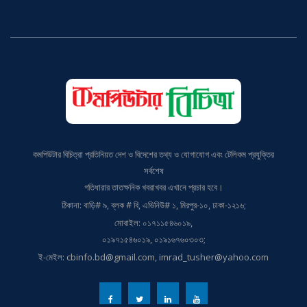
কমপিউটার বিচিত্রা প্রতিনিয়ত দেশ ও বিদেশের তথ্য ও যোগাযোগ এবং টেলিকম প্রযুক্তির
সর্বশেষ
গতিধারার তাতক্ষনিক খবরাখবর এখানে প্রচার হবে।
ঠিকানা: বাড়ি# ৯, ব্লক # বি, এভিনিউ# ১, মিরপুর-১০, ঢাকা-১২১৬;
মোবাইল: ০১৭১১৫৪৬০১৯,
০১৯৭১৫৪৬০১৯, ০১৯১৬৭৬০৩০৩;
ই-মেইল: cbinfo.bd@gmail.com, imrad_tusher@yahoo.com