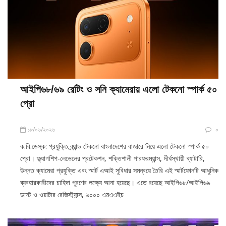
আইপি৬৮/৬৯ রেটিং ও সনি ক্যামেরায় এলো টেকনো স্পার্ক ৫০
প্রো
১৮/০৬/২০২৬
০
ক.বি.ডেস্ক: প্রযুক্তি ব্র্যান্ড টেকনো বাংলাদেশের বাজারে নিয়ে এলো টেকনো স্পার্ক ৫০
প্রো। ফ্ল্যাগশিপ-লেভেলের প্রটেকশন, শক্তিশালী পারফরম্যান্স, দীর্ঘস্থায়ী ব্যাটারি,
উন্নত ক্যামেরা প্রযুক্তি এবং স্মার্ট এআই সুবিধার সমন্বয়ে তৈরি এই স্মার্টফোনটি আধুনিক
ব্যবহারকারীদের চাহিদা পূরণের লক্ষ্যে আনা হয়েছে। এতে রয়েছে আইপি৬৮/আইপি৬৯
ডাস্ট ও ওয়াটার রেজিস্ট্যান্স, ৬০০০ এমএএইচ