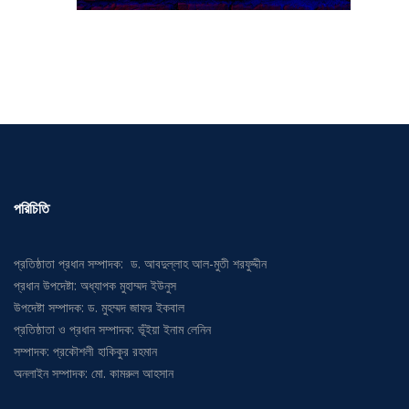
পরিচিতি
প্রতিষ্ঠাতা প্রধান সম্পাদক: ড. আবদুল্লাহ আল-মুতী শরফুদ্দীন
প্রধান উপদেষ্টা: অধ্যাপক মুহাম্মদ ইউনুস
উপদেষ্টা সম্পাদক: ড. মুহম্মদ জাফর ইকবাল
প্রতিষ্ঠাতা ও প্রধান সম্পাদক: ভূঁইয়া ইনাম লেনিন
সম্পাদক: প্রকৌশলী হাকিকুর রহমান
অনলাইন সম্পাদক: মো. কামরুল আহসান