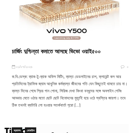
চার্জিং দুশ্চিন্তা কমাতে আসছে ভিভো ওয়াই৫০০
০১/০৭/২০২৬
০
ক.বি.ডেস্ক: ব্যাক-টু-ব্যাক অফিস মিটিং, ব্যস্ত ডেডলাইনের চাপ, ক্লায়েন্ট কল আর
প্রতিদিনের ট্রাফিক জ্যাম আধুনিক কর্মব্যস্ত জীবনের গতি যেন কিছুতেই থামতে চায় না।
ব্যস্ত দিনের শেষে প্রিয় গান শোনা, সিরিজ দেখা কিংবা বন্ধুদের সঙ্গে অনলাইন গেমিং
আড্ডায় মেতে ওঠার মতো ছোট ছোট বিনোদনের মুহূর্তই হয়ে ওঠে স্বস্তির জায়গা। তবে
ঠিক তখনই ব্যাটারি লো হওয়ার সতর্কবার্তা পুরো […]
অ্যাপস
মোবাইল