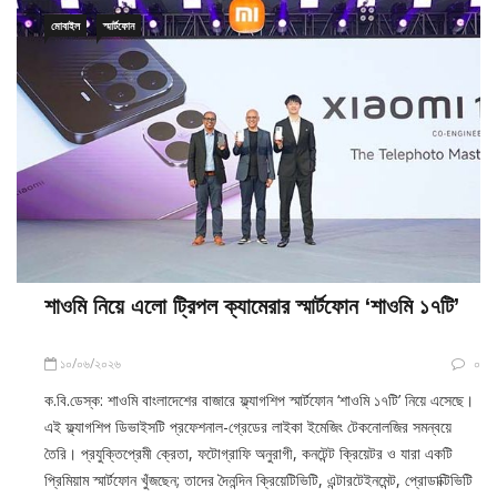
মোবাইল
স্মার্টফোন
শাওমি নিয়ে এলো ট্রিপল ক্যামেরার স্মার্টফোন ‘শাওমি ১৭টি’
১০/০৬/২০২৬
০
ক.বি.ডেস্ক: শাওমি বাংলাদেশের বাজারে ফ্ল্যাগশিপ স্মার্টফোন ‘শাওমি ১৭টি’ নিয়ে এসেছে।
এই ফ্ল্যাগশিপ ডিভাইসটি প্রফেশনাল-গ্রেডের লাইকা ইমেজিং টেকনোলজির সমন্বয়ে
তৈরি। প্রযুক্তিপ্রেমী ক্রেতা, ফটোগ্রাফি অনুরাগী, কনটেন্ট ক্রিয়েটর ও যারা একটি
প্রিমিয়াম স্মার্টফোন খুঁজছেন; তাদের দৈনন্দিন ক্রিয়েটিভিটি, এন্টারটেইনমেন্ট, প্রোডাক্টিভিটি