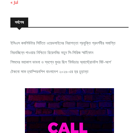
« Jul
সর্বশেষ
ইসিএস কমপিউটার সিটিতে ওয়েভসাইনের নিরাপত্তা প্রযুক্তি প্রদর্শনীর সমাপ্তি
নিরবচ্ছিন্ন পাওয়ার নিশ্চিতে রিয়েলমির নতুন সি-সিরিজ স্মার্টফোন
শিশুদের মহাকাশ ভাবনা ও স্বপ্নে মুখর ছিল ‘ফিউচার অ্যাস্ট্রোনটস মিট-আপ’
টেকনো সাফ চ্যাম্পিয়নশিপ বাংলাদেশ ২০২৬-এর ড্র চূড়ান্ত