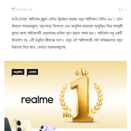
২৪/০৬/২০২৬
০
ক.বি.ডেস্ক: স্মার্টফোন ব্র্যান্ড হেলিও উন্মোচন করেছে নতুন স্মার্টফোন ‘হেলিও ৪৬’। চোখ
ধাঁধানো পারফরম্যান্স, প্রাণবন্ত ডিসপ্লে এবং আধুনিক ক্যামেরা প্রযুক্তি নিয়ে সাশ্রয়ী
মূল্যে আসা স্মার্টফোনটি ক্রেতাদের চাহিদা পূরণ করতে সক্ষম হবে। স্মার্টফোন শুধু একটি
ডিভাইস নয়, এটি দৈনন্দিন জীবনের অংশ। নতুন এই স্মার্টফোনটি সেই অভিজ্ঞতাকে নতুন
উচ্চতায় নিয়ে যাবে, যেখানে পারফরম্যান্সের
আনুষাঙ্গিক
মোবাইল