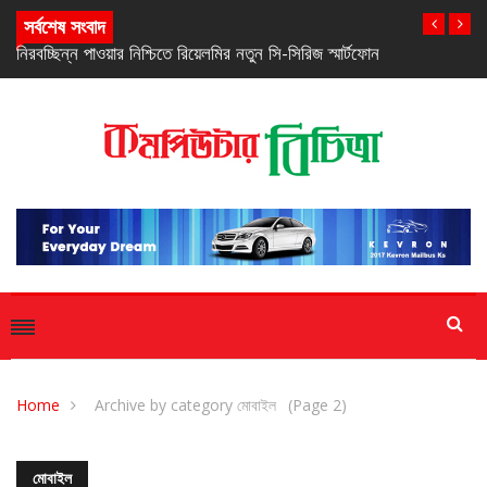
সর্বশেষ সংবাদ
নিরবচ্ছিন্ন পাওয়ার নিশ্চিতে রিয়েলমির নতুন সি-সিরিজ স্মার্টফোন
Home
Archive by category মোবাইল
(Page 2)
মোবাইল