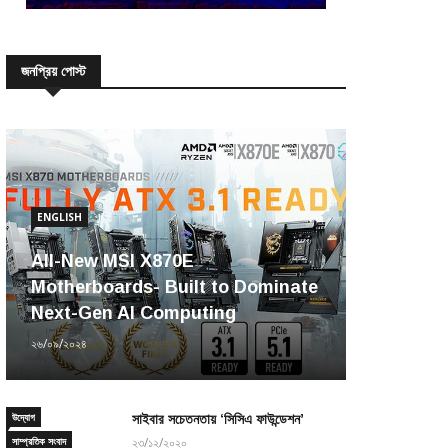
জনপ্রিয় পোস্ট
ENGLISH
All-New MSI X870E
Motherboards- Built to Dominate
Next-Gen AI Computing
২৬/০৯/২০২৪
উদ্যোগ
সাইবার সচেতনতায় ‘সিসিএ ফাউন্ডেশন’
সাম্প্রতিক সংবাদ
২৩/১২/২০২০