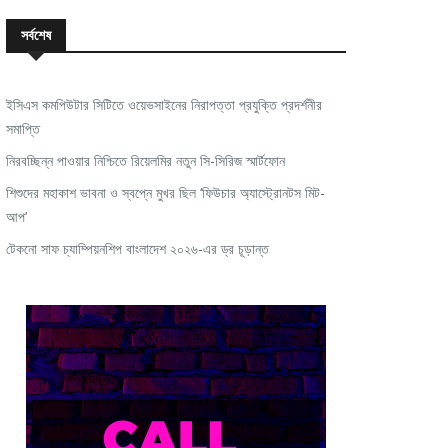
সর্বশেষ
ইসিএস কমপিউটার সিটিতে ওয়েভসাইনের নিরাপত্তা প্রযুক্তি প্রদর্শনীর
সমাপ্তি
নিরবচ্ছিন্ন পাওয়ার নিশ্চিতে রিয়েলমির নতুন সি-সিরিজ স্মার্টফোন
শিশুদের মহাকাশ ভাবনা ও স্বপ্নে মুখর ছিল ‘ফিউচার অ্যাস্ট্রোনটস মিট-
আপ’
টেকনো সাফ চ্যাম্পিয়নশিপ বাংলাদেশ ২০২৬-এর ড্র চূড়ান্ত