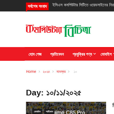
নিরবচ্ছিন্ন পাওয়ার নিশ্চিতে রিয়েলমির নতুন সি
সর্বশেষ সংবাদ
হোম পেজ
প্রতিবেদন
প্রযুক্রির পণ্য
মোবাইল
Home
২০২৫
নভেম্বর
১০
Day:
১০/১১/২০২৫
মোবাইল
স্মার্টফোন