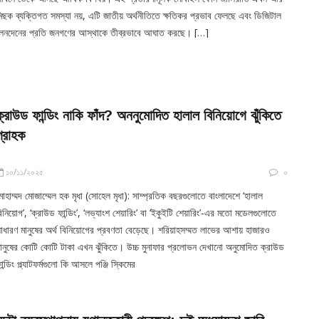
িছক ব্যক্তিগত সমস্যা নয়, এটি জাতীয় অর্থনীতিতে ক্ষতিকর প্রভাব ফেলছে এবং ডিজিটাল
েনদেনের প্রতি জনগণের আস্থাকে তীব্রভাবে আঘাত করছে। […]
ক্রাউড ফান্ডিং নাকি ফাঁদ? অননুমোদিত হালাল বিনিয়োগে ঝুঁকিতে
গ্রাহক
১০/১১/২০২৫
০
োহাম্মদ মোজাম্মেল হক মৃধা (সোহেল মৃধা): সাম্প্রতিক বছরগুলোতে বাংলাদেশে ‘হালাল
িনিয়োগ’, ‘ক্রাউড ফান্ডিং’, ‘লভ্যাংশ শেয়ারিং’ বা ‘ইকুইটি শেয়ারিং’-এর মতো মডেলগুলোতে
াধারণ মানুষের অর্থ বিনিয়োগের প্রবণতা বেড়েছে। শরিয়াহসম্মত লাভের আশায় হাজারও
ানুষের কোটি কোটি টাকা এখন ঝুঁকিতে। উচ্চ মুনাফার প্রলোভন দেখানো অনুমোদিত ক্রাউড
ান্ডিং প্ল্যাটফর্মগুলো কি আসলে পঞ্জি স্কিমের