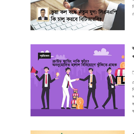
ন
ল
প্রতিবেদন
ম
ব
স
ম
ফ