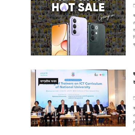
ক
দ
ত
গ
ব
সাম্প্রতিক সংবাদ
ক
এ
ব
ভ