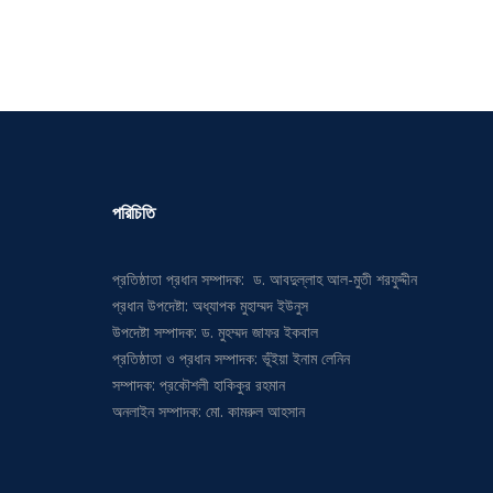
পরিচিতি
প্রতিষ্ঠাতা প্রধান সম্পাদক: ড. আবদুল্লাহ আল-মুতী শরফুদ্দীন
প্রধান উপদেষ্টা: অধ্যাপক মুহাম্মদ ইউনুস
উপদেষ্টা সম্পাদক: ড. মুহম্মদ জাফর ইকবাল
প্রতিষ্ঠাতা ও প্রধান সম্পাদক: ভূঁইয়া ইনাম লেনিন
সম্পাদক: প্রকৌশলী হাকিকুর রহমান
অনলাইন সম্পাদক: মো. কামরুল আহসান