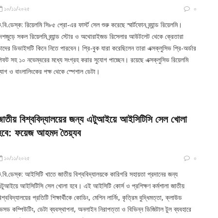
১০/১১/২০২৫
০
.বি.ডেস্ক: রিয়েলমি সি৮৫ প্রো-এর ফার্স্ট সেল শুরু করেছে স্মার্টফোন ব্র্যান্ড রিয়েলমি।
েশজুড়ে সকল রিয়েলমি ব্র্যান্ড স্টোর ও অথোরাইজড রিসেলার আউটলেট থেকে ক্রেতারা
াদের ডিভাইসটি কিনে নিতে পারবেন। প্রি-বুক যারা করেছিলেন তারা এক্সক্লুসিভ প্রি-অর্ডার
িফট সহ ১০ নভেম্বরের মধ্যে সংগ্রহ করার সুযোগ পাচ্ছেন। রয়েছে এক্সক্লুসিভ রিয়েলমি
্যাগ ও বাংলালিংকের পক্ষ থেকে স্পেশাল ডেটা।
জাতীয় বিশ্ববিদ্যালয়ের জন্য এটুআইয়ে আইসিটিসি সেল খোলা
হবে: ফয়েজ আহমদ তৈয়্যব
১০/১১/২০২৫
০
.বি.ডেস্ক: আইসিটি খাতে জাতীয় বিশ্ববিদ্যালয়কে কারিগরি সহায়তা প্রদানের জন্য
টুআইয়ে আইসিটিসি সেল খোলা হবে। এই আইসিটি কোর্স ও প্রশিক্ষণ কর্মশালা জাতীয়
িশ্ববিদ্যালয়ের প্রতিটি শিক্ষার্থীকে কোডিং, মেশিন লার্নিং, কৃত্রিম বুদ্ধিমত্তা, ক্লাউড
েসড কম্পিউটিং, ডেটা ব্যবস্থাপনা, অনলাইন নিরাপত্তা ও বিভিন্ন ডিজিটাল টুল ব্যবহারে