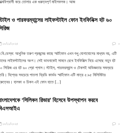
ত্মবিশ্বাসী করে তোলার এক গুরুত্বপূর্ণ মাইলফলক। আজ
স্টাইল ও পারফরম্যান্সের লাইফস্টাইল ফোন ইনফিনিক্স হট ৬০
সিরিজ
১০/১১/২০২৫
০
.বি.ডেস্ক: আধুনিক তরুণ প্রজন্মের কাছে স্মার্টফোন এখন শুধু যোগাযোগের মাধ্যম নয়, এটি
াদের লাইফস্টাইলের অংশ। সেই ভাবনাকেই সামনে রেখে ইনফিনিক্স নিয়ে এসেছে নতুন হট
০ সিরিজ এর হট ৬০ প্রো প্লাস। স্টাইল, পারফরম্যান্স ও টেকসই অভিজ্ঞতার সমন্বয়ে
ৈরি। বিশ্বের সবচেয়ে পাতলা থ্রিডি কার্ভড স্মার্টফোন এটি মাত্র ৫.৯৫ মিলিমিটার
ুরুত্বের। হালকা ও চিকন এই ফোন হাতে […]
বাংলাদেশকে ‘সিলিকন রিভার’ হিসেবে উপস্থাপন করবে
বিএসআইএ
১০/১১/২০২৫
০