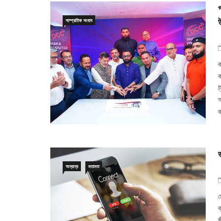
সাম্প্রতিক সংবাদ
ক
ক
ট
অ
ক
অন্যান্য
মতামত
ম
ব
জ