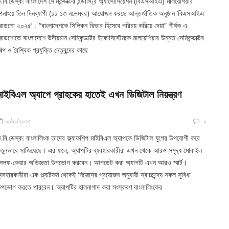
.বি.ডেস্ক: বাংলাদেশ সেমিকন্ডাক্টর ইন্ডাস্ট্রি অ্যাসোসিয়েশন (বিএসআইএ) মালয়েশিয়ার
েনাংয়ে তিন দিনব্যাপী (১১-১৩ নভেম্বর) আয়োজন করছে আন্তর্জাতিক অনুষ্ঠান ‘বিএসআইএ
োডশো ২০২৫’। “বাংলাদেশকে সিলিকন রিভার হিসেবে পরিচয় করিয়ে দেয়া” শীর্ষক এ
োডশোতে বাংলাদেশে উদীয়মান সেমিকন্ডাক্টর ইকোসিস্টেমকে মালয়েশিয়ার উন্নত সেমিকন্ডাক্টর
িল্প ও বৈশ্বিক প্রযুক্তি নেতৃবৃন্দের কাছে
মাইবিএল অ্যাপে গ্রাহকের হাতেই এখন ডিজিটাল নিয়ন্ত্রণ
১০/১১/২০২৫
০
.বি.ডেস্ক: বাংলালিংক তাদের ফ্ল্যাফশিপ মাইবিএল অ্যাপকে ডিজিটাল যুগের উপযোগী করে
তুনভাবে সাজিয়েছে। এর ফলে, অ্যাপটির ব্যবহারকারীরা এখন থেকে আরও সমৃদ্ধ মোবাইল
েলফ-কেয়ার অভিজ্ঞতা উপভোগ করবেন। আপডেট করা অ্যাপটি এখন আরও স্মার্ট।
্যবহারকারীরা এক প্ল্যাটফর্ম থেকেই নিজেদের প্রয়োজন অনুযায়ী স্বাচ্ছন্দ্যে সকল সুবিধা
পভোগ করতে পারবেন। অ্যাপটির হালনাগাদ করা সংস্করণ বাংলালিংকের