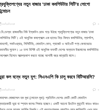
প্রযুক্তিপণ্যের নতুন বাজার ‘ঢাকা কমপিউটার সিটি’র লোগো
উন্মোচন
১০/১১/২০২৫
০
.বি.ডেস্ক: রাজধানীর নিউ ইস্কাটন রোড গড়ে উঠছে প্রযুক্তিপণ্যের নতুন বাজার ‘ঢাকা
মপিউটার সিটি’। এই আধুনিক কমপ্লেক্সে এক ছাদের নিচে মিলবে কমপিউটার, ল্যাপটপ,
্যাবলেট, সফটওয়্যার, সিসিটিভি, মোবাইল ফোন, গ্যাজেট ও আইওটি পণ্য কেনাবেচার
ভাবনীয় সুযোগ। ১৫ তলা বিশিষ্ট এই আধুনিক ভবনটি দেশের অন্যতম উচ্চমানের কমপিউটার
মপ্লেক্স হিসেবে আত্মপ্রকাশ করতে যাচ্ছে আগামী বছর জানুয়ারি মাসে।
ভুয়া কল বন্ধে নতুন যুগ: সিএনএপি কি চালু করবে বিটিআরসি?
১০/১১/২০২৫
০
োহাম্মদ মোজাম্মেল হক মৃধা (সোহেল মৃধা): প্রতিদিন দেশের কোটি কোটি মোবাইল
্যবহারকারী ভুয়া বা স্প্যাম কলের শিকার হচ্ছেন। একটি অচেনা রিংটোন মুহূর্তেই কারও কারও
ীবনে ডেকে আনছে আর্থিক বিপর্যয়। এই প্রতারণামূলক মোবাইল ফোন জালিয়াতি এখন আর