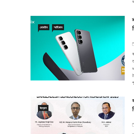
আ
মোবাইল
স্মার্টফোন
ক
ত
৬
ত
প
উদ্যোগ