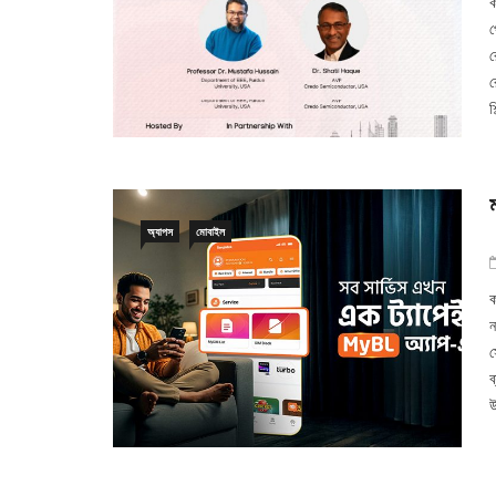
ক
প
র
র
শ
অ্যাপস
মোবাইল
ক
ন
স
ব
উ