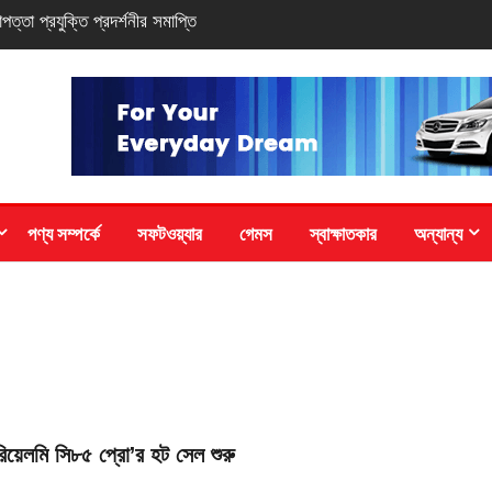
-সিরিজ স্মার্টফোন
পণ্য সম্পর্কে
সফটওয়্যার
গেমস
স্বাক্ষাতকার
অন্যান্য
রিয়েলমি সি৮৫ প্রো’র হট সেল শুরু