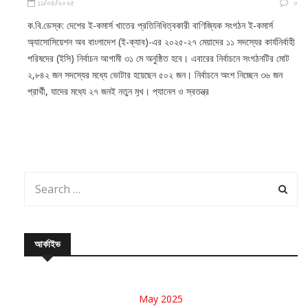
১১/০৫/২০২৫
০
ক.বি.ডেস্ক: দেশের ই-কমার্স খাতের প্রতিনিধিত্বকারী বাণিজ্যিক সংগঠন ই-কমার্স
অ্যাসোসিয়েশন অব বাংলাদেশ (ই-ক্যাব)-এর ২০২৫-২৭ মেয়াদের ১১ সদস্যের কার্যনির্বাহী
পরিষদের (ইসি) নির্বাচন আগামী ৩১ মে অনুষ্ঠিত হবে। এবারের নির্বাচনে সংগঠনটির মোট
২,৮৪২ জন সদস্যের মধ্যে ভোটার হয়েছেন ৫০২ জন। নির্বাচনে অংশ নিচ্ছেন ৩৬ জন
প্রার্থী, যাদের মধ্যে ২৭ জনই নতুন মুখ। প্যানেল ও স্বতন্ত্র
আর্কাইভ
May 2025