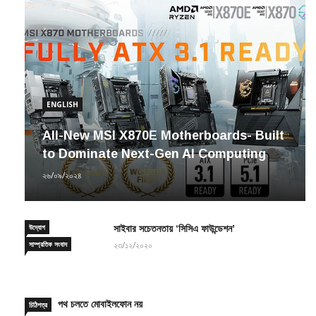
ENGLISH
All-New MSI X870E Motherboards- Built
to Dominate Next-Gen AI Computing
২৬/০৯/২০২৪
উদ্যোগ
সাইবার সচেতনতায় ‘সিসিএ ফাউন্ডেশন’
সাম্প্রতিক সংবাদ
২৩/১২/২০২০
পথ চলতে মোবাইলফোন নয়
চিঠিপত্র