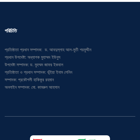
পরিচিতি
প্রতিষ্ঠাতা প্রধান সম্পাদক: ড. আবদুল্লাহ আল-মুতী শরফুদ্দীন
প্রধান উপদেষ্টা: অধ্যাপক মুহাম্মদ ইউনুস
উপদেষ্টা সম্পাদক: ড. মুহম্মদ জাফর ইকবাল
প্রতিষ্ঠাতা ও প্রধান সম্পাদক: ভূঁইয়া ইনাম লেনিন
সম্পাদক: প্রকৌশলী হাকিকুর রহমান
অনলাইন সম্পাদক: মো. কামরুল আহসান