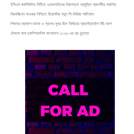
ইসিএস কমপিউটার সিটিতে ওয়েভসাইনের নিরাপত্তা প্রযুক্তি প্রদর্শনীর সমাপ্তি
নিরবচ্ছিন্ন পাওয়ার নিশ্চিতে রিয়েলমির নতুন সি-সিরিজ স্মার্টফোন
শিশুদের মহাকাশ ভাবনা ও স্বপ্নে মুখর ছিল ‘ফিউচার অ্যাস্ট্রোনটস মিট-আপ’
টেকনো সাফ চ্যাম্পিয়নশিপ বাংলাদেশ ২০২৬-এর ড্র চূড়ান্ত