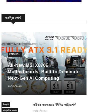
জনপ্রিয় পোস্ট
ENGLISH
All-New MSI X870E
Motherboards- Built to Dominate
Next-Gen AI Computing
২৬/০৯/২০২৪
উদ্যোগ
সাইবার সচেতনতায় ‘সিসিএ ফাউন্ডেশন’
সাম্প্রতিক সংবাদ
২৩/১২/২০২০