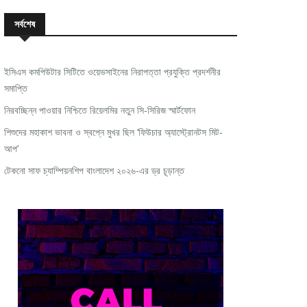
সর্বশেষ
ইসিএস কমপিউটার সিটিতে ওয়েভসাইনের নিরাপত্তা প্রযুক্তি প্রদর্শনীর
সমাপ্তি
নিরবচ্ছিন্ন পাওয়ার নিশ্চিতে রিয়েলমির নতুন সি-সিরিজ স্মার্টফোন
শিশুদের মহাকাশ ভাবনা ও স্বপ্নে মুখর ছিল ‘ফিউচার অ্যাস্ট্রোনটস মিট-
আপ’
টেকনো সাফ চ্যাম্পিয়নশিপ বাংলাদেশ ২০২৬-এর ড্র চূড়ান্ত