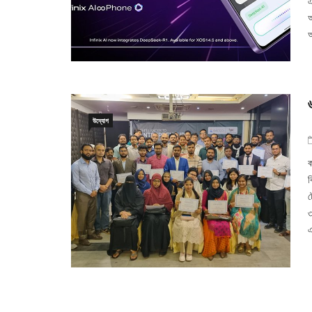
এ
আ
অ
উদ্যোগ
ক
ব
ট
৩
এ