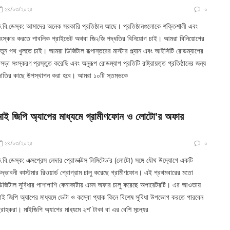
২৪/০৩/২০২৫
০
.বি.ডেস্ক: আমাদের অনেক সরকারি প্রতিষ্ঠান আছে। প্রতিষ্ঠানগুলোকে শক্তিশালী এবং
ংস্কার করতে পাবলিক প্রাইভেট অথবা জি২জি পদ্ধতির বিনিয়োগ চাই। আমরা বিনিয়োগের
তুন পথ খুলতে চাই। আমরা ডিজিটাল রূপান্তরের মাস্টার প্ল্যান এবং আইসিটি রোডম্যাপের
সড়া সংস্করণ প্রস্তুত করেছি এবং অনুরূপ রোডম্যাপ প্রতিটি রাষ্ট্রায়ত্ত প্রতিষ্ঠানের জন্য
াতির কাছে উপস্থাপন করা হবে। আমরা ১০টি স্তম্ভকে
মাই জিপি অ্যাপের মাধ্যমে গ্রামীণফোন ও লোটো’র অফার
২৪/০৩/২০২৫
০
.বি.ডেস্ক: এক্সপ্রেস লেদার প্রোডাক্টস লিমিটেড’র (লোটো) সঙ্গে যৌথ উদ্যোগে একটি
দ্ভাবনী কাস্টমার রিওয়ার্ড প্রোগ্রাম চালু করেছে গ্রামীণফোন। এই প্রথমবারের মতো
িজিটাল সুবিধার পাশাপাশি কেনাকাটায় এমন অফার চালু করেছে অপারেটরটি। এর আওতায়
াই জিপি অ্যাপের মাধ্যমে ডেটা ও কম্বো প্যাক কিনে বিশেষ সুবিধা উপভোগ করতে পারবেন
্রাহকরা। মাইজিপি অ্যাপের মাধ্যমে ২শ’ টাকা বা এর বেশি মূল্যের