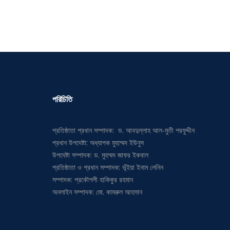
পরিচিতি
প্রতিষ্ঠাতা প্রধান সম্পাদক: ড. আবদুল্লাহ আল-মুতী শরফুদ্দীন
প্রধান উপদেষ্টা: অধ্যাপক মুহাম্মদ ইউনুস
উপদেষ্টা সম্পাদক: ড. মুহম্মদ জাফর ইকবাল
প্রতিষ্ঠাতা ও প্রধান সম্পাদক: ভূঁইয়া ইনাম লেনিন
সম্পাদক: প্রকৌশলী হাকিকুর রহমান
অনলাইন সম্পাদক: মো. কামরুল আহসান