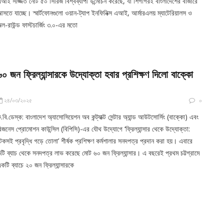
আই সজ্জিত নোট ৫০ সিরিজ বিশ্বব্যাপী উন্মোচন করেছে, যা শিগগিরই বাংলাদেশের বাজারে
সতে যাচ্ছে। স্মার্টফোনগুলো ওয়ান-ট্যাপ ইনফিনিক্স এআই, আর্মারএলয় ম্যাটেরিয়ালস ও
ল-রাউন্ড ফাস্টচার্জিং ৩.০-এর মতো
৬০ জন ফ্রিল্যান্সারকে উদ্যোক্তা হবার প্রশিক্ষণ দিলো বাক্কো
২৪/০৩/২০২৫
০
.বি.ডেস্ক: বাংলাদেশ অ্যাসোসিয়েশন অব কন্ট্যাক্ট সেন্টার অ্যান্ড আউটসোর্সিং (বাক্কো) এবং
িজনেস প্রোমোশন কাউন্সিল (বিপিসি)-এর যৌথ উদ্যোগে ‘ফ্রিল্যান্সার থেকে উদ্যোক্তা:
েকসই প্রবৃদ্ধি গড়ে তোলা’ শীর্ষক প্রশিক্ষণ কর্মশালার সনদপত্র প্রদান করা হয়। এবারে
টি ব্যাচ থেকে সনদপত্র লাভ করেছে মোট ৬০ জন ফ্রিল্যান্সার। এ বছরেই প্রথম চট্টগ্রামে
কটি ব্যাচে ২০ জন ফ্রিল্যান্সারকে