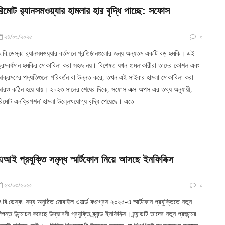
রিমোট র‍্যানসমওয়্যার হামলার হার বৃদ্ধি পাচ্ছে: সফোস
২৪/০৩/২০২৫
০
.বি.ডেস্ক: র‍্যানসমওয়্যার বর্তমানে প্রতিষ্ঠানগুলোর জন্য অন্যতম একটি বড় হুমকি। এই
্রমবর্ধমান হুমকির মোকাবিলা করা সহজ নয়। বিশেষত যখন হামলাকারীরা তাদের কৌশল এবং
ক্রমণের পদ্ধতিগুলো পরিবর্তন বা উন্নত করে, তখন এই সাইবার হামলা মোকাবিলা করা
রও কঠিন হয়ে যায়। ২০২৩ সালের শেষের দিকে, সফোস এক্স-অপস এর তথ্য অনুযায়ী,
রিমোট এনক্রিপশন‘ হামলা উল্লেখযোগ্য বৃদ্ধি পেয়েছে। এতে
এআই প্রযুক্তি সমৃদ্ধ স্মার্টফোন নিয়ে আসছে ইনফিনিক্স
২৪/০৩/২০২৫
০
.বি.ডেস্ক: সদ্য অনুষ্ঠিত মোবাইল ওয়ার্ল্ড কংগ্রেস ২০২৫-এ স্মার্টফোন প্রযুক্তিতে নতুন
িগন্ত উন্মোচন করেছে উদ্ভাবনী প্রযুক্তি ব্র্যান্ড ইনফিনিক্স। ব্র্যান্ডটি তাদের নতুন প্রজন্মের