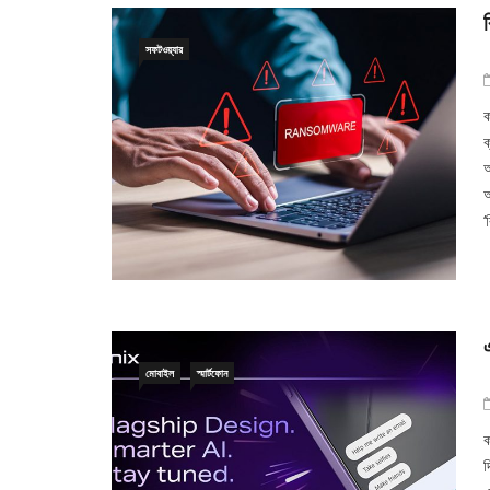
সফটওয়্যার
ক
ক
আ
আ
‘
মোবাইল
স্মার্টফোন
ক
দ