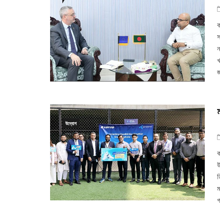
ক
স
ন
খ
জ
উদ্যোগ
ক
উ
ড
ম
গ