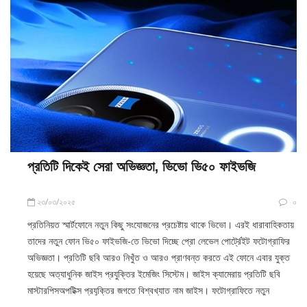
প্রতিটি দিকেই সেরা অভিজ্ঞতা, ভিভো ভি৫০ ফাইভজি
২৩/০৩/২০২৫
০
প্রতিনিয়ত স্মার্টফোনে নতুন কিছু সংযোজনের প্রচেষ্টায় থাকে ভিভো। এরই ধারাবাহিকতায়
তাদের নতুন ফোন ভি৫০ ফাইভজি-তে ভিভো দিচ্ছে প্রো লেভেল পোর্ট্রেইট ফটোগ্রাফির
অভিজ্ঞতা। প্রতিটি ছবি আরও নিখুঁত ও আরও প্রাণবন্ত করতে এই ফোনে এবার যুক্ত
হয়েছে অত্যাধুনিক জাইস প্রযুক্তির ইমেজিং সিস্টেম। জাইস ক্যামেরায় প্রতিটি ছবি
মাস্টারপিসঅপটিক্স প্রযুক্তির জগতে বিশ্বখ্যাত নাম জাইস। ফটোগ্রাফিতে নতুন