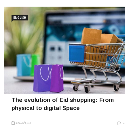
ENGLISH
The evolution of Eid shopping: From
physical to digital Space
২৩/০৩/২০২৫
০
In Bangladesh, the anticipation of Eid-ul-Fitr traditionally