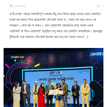
২৩/০৩/২০২৫
০
ক.বি.ডেস্ক: শহরের ঘনবসতিপূর্ণ এলাকায় উঁচু ভবন কিংবা রুমের ভেতরে থেকে মোবাইলে
ভয়েস কল করতে গিয়ে হরহামেশাই নেটওয়ার্ক থাকে না। অথবা কল করা গেলেও হয়
কলড্রপ। শোনা যায় না কথাও। এমন প্রেক্ষাপটে গ্রাহকদের জন্য ‘ভয়েস ওভার
ওয়াইফাই’ বা ‘ভিও-ওয়াইফাই’ প্রযুক্তি চালু করতে চায় মোবাইল অপারেটররা। ব্রডব্যান্ড
ইন্টারনেট সেবা দাতাদের নেটওয়ার্ক ব্যবহার করে চালু হবে ‘ভয়েস ওভার […]
সাম্প্রতিক সংবাদ