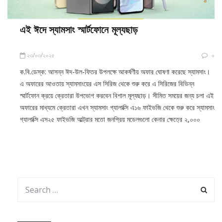
এই ঈদে স্যামসাং স্মার্টফোনে মূল্যছাড়
২৩/০৩/২০২৫
০
ক.বি.ডেস্ক: আসন্ন ঈদ-উল-ফিতর উপলক্ষে আকর্ষণীয় অফার ঘোষণা করেছে স্যামসাং।
এ অফারের আওতায় স্যামসাংয়ের এস সিরিজ থেকে শুরু করে এ সিরিজের বিভিন্ন
স্মার্টফোন ক্রয়ে ক্রেতারা উপভোগ করবেন বিশাল মূল্যছাড়। সীমিত সময়ের জন্য চলা এই
অফারের মাধ্যমে ক্রেতারা এখন স্যামসাং গ্যালাক্সি এ১৬ ফাইভজি থেকে শুরু করে স্যামসাং
গ্যালাক্সি এস২৫ ফাইভজি আল্ট্রার মতো জনপ্রিয় মডেলগুলো কেনার ক্ষেত্রে ২,০০০
আর্কাইভ