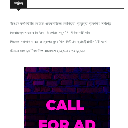
ইসিএস কমপিউটার সিটিতে ওয়েভসাইনের নিরাপত্তা প্রযুক্তি প্রদর্শনীর সমাপ্তি
নিরবচ্ছিন্ন পাওয়ার নিশ্চিতে রিয়েলমির নতুন সি-সিরিজ স্মার্টফোন
শিশুদের মহাকাশ ভাবনা ও স্বপ্নে মুখর ছিল ‘ফিউচার অ্যাস্ট্রোনটস মিট-আপ’
টেকনো সাফ চ্যাম্পিয়নশিপ বাংলাদেশ ২০২৬-এর ড্র চূড়ান্ত