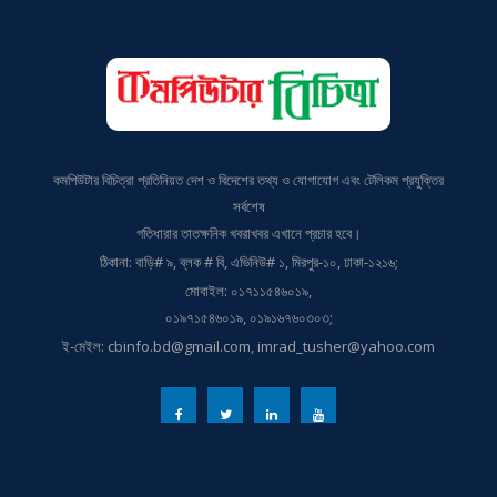
কমপিউটার বিচিত্রা প্রতিনিয়ত দেশ ও বিদেশের তথ্য ও যোগাযোগ এবং টেলিকম প্রযুক্তির
সর্বশেষ
গতিধারার তাতক্ষনিক খবরাখবর এখানে প্রচার হবে।
ঠিকানা: বাড়ি# ৯, ব্লক # বি, এভিনিউ# ১, মিরপুর-১০, ঢাকা-১২১৬;
মোবাইল: ০১৭১১৫৪৬০১৯,
০১৯৭১৫৪৬০১৯, ০১৯১৬৭৬০৩০৩;
ই-মেইল: cbinfo.bd@gmail.com, imrad_tusher@yahoo.com