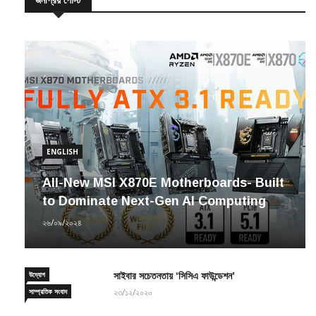
ENGLISH
All-New MSI X870E Motherboards- Built
to Dominate Next-Gen AI Computing
২৬/০৯/২০২৪
উদ্যোগ
সাইবার সচেতনতায় ‘সিসিএ ফাউন্ডেশন’
সাম্প্রতিক সংবাদ
২৩/১২/২০২০