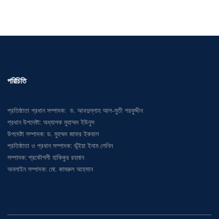
পরিচিতি
প্রতিষ্ঠাতা প্রধান সম্পাদক: ড. আবদুল্লাহ আল-মুতী শরফুদ্দীন
প্রধান উপদেষ্টা: অধ্যাপক মুহাম্মদ ইউনুস
উপদেষ্টা সম্পাদক: ড. মুহম্মদ জাফর ইকবাল
প্রতিষ্ঠাতা ও প্রধান সম্পাদক: ভূঁইয়া ইনাম লেনিন
সম্পাদক: প্রকৌশলী হাকিকুর রহমান
অনলাইন সম্পাদক: মো. কামরুল আহসান