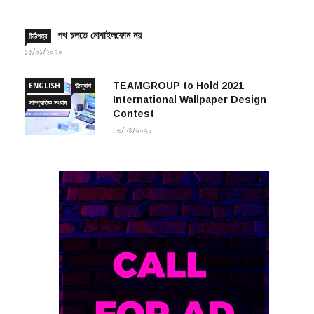
পথ চলতে মোবাইলফোন নয়
চিঠিপত্র
১৫/০১/২০২০
TEAMGROUP to Hold 2021
ENGLISH
উদ্যোগ
International Wallpaper Design
সাম্প্রতিক সংবাদ
Contest
০৬/০৪/২০২১