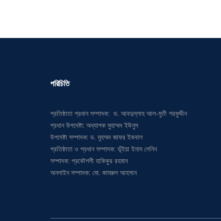
পরিচিতি
প্রতিষ্ঠাতা প্রধান সম্পাদক: ড. আবদুল্লাহ আল-মুতী শরফুদ্দীন
প্রধান উপদেষ্টা: অধ্যাপক মুহাম্মদ ইউনুস
উপদেষ্টা সম্পাদক: ড. মুহম্মদ জাফর ইকবাল
প্রতিষ্ঠাতা ও প্রধান সম্পাদক: ভূঁইয়া ইনাম লেনিন
সম্পাদক: প্রকৌশলী হাকিকুর রহমান
অনলাইন সম্পাদক: মো. কামরুল আহসান