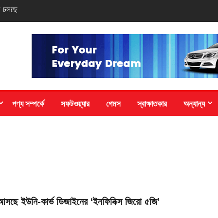
 পদক
পণ্য সম্পর্কে
সফটওয়্যার
গেমস
স্বাক্ষাতকার
অন্যান্য
আসছে ইউনি-কার্ভ ডিজাইনের ‘ইনফিনিক্স জিরো ৫জি’