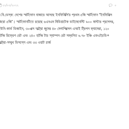
২২/০২/২০২২
০
.বি.ডেস্ক: দেশের স্মার্টফোন বাজারে আসছে ইনফিনিক্সি’র প্রথম ৫জি স্মার্টফোন ‘‘ইনফিনিক্স
িরো ৫জি’’। স্মার্টফোনটিতে রয়েছে ৬এনএম মিডিয়াটেক ডাইমেনেস্টি ৯০০ মাস্টার প্রসেসর,
উনি-কার্ভ ডিজাইন, ৩০এক্স আল্ট্রা জুমের ৪৮ মেগাপিক্সেল এআই ট্রিপল ক্যামেরা, ১২০
ার্টজ রিফ্রেশ রেট এবং ২৪০ হার্টজ টাচ স্যাম্পল রেট সম্বলিত ৬.৭৮ ইঞ্চি এফএইচডি+
ল্ট্রা-সম্মুথ ডিসপ্লে এবং ৩৩ ওয়াট চার্জ