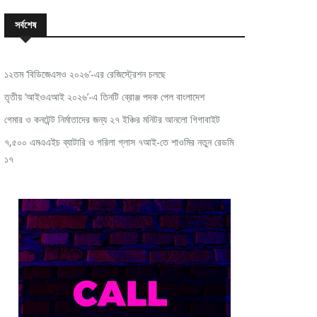
সর্বশেষ
১২তম ‘বিডিজেএসও ২০২৬’-এর রেজিস্ট্রেশন চলছে
তৃতীয় ‘আইওএআই ২০২৬’-এ তিনটি ব্রোঞ্জ পদক পেল বাংলাদেশ
গেমার ও কনটেন্ট নির্মাতাদের জন্য ২৭ ইঞ্চির মনিটর আনলো গিগাবাইট
৭,৫০০ এমএএইচ ব্যাটারি ও গরিলা গ্লাস ৭আই-তে শাওমির নতুন রেডমি
১৭