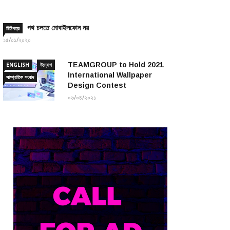
পথ চলতে মোবাইলফোন নয়
চিঠিপত্র
১৫/০১/২০২০
TEAMGROUP to Hold 2021
ENGLISH
উদ্যোগ
International Wallpaper
সাম্প্রতিক সংবাদ
Design Contest
০৬/০৪/২০২১