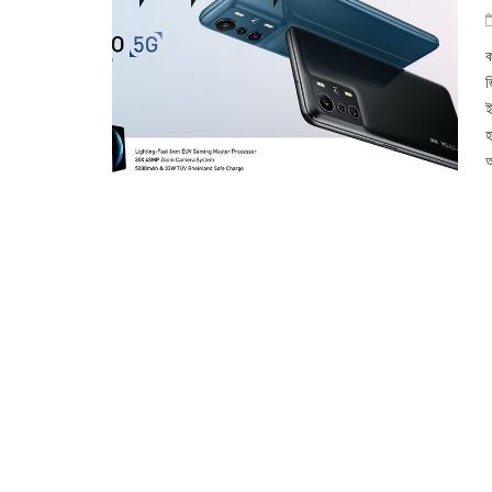
ক
জ
ই
হ
আ