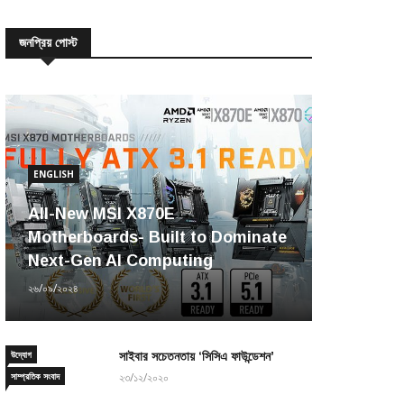
জনপ্রিয় পোস্ট
ENGLISH
All-New MSI X870E
Motherboards- Built to Dominate
Next-Gen AI Computing
২৬/০৯/২০২৪
উদ্যোগ
সাইবার সচেতনতায় ‘সিসিএ ফাউন্ডেশন’
সাম্প্রতিক সংবাদ
২৩/১২/২০২০