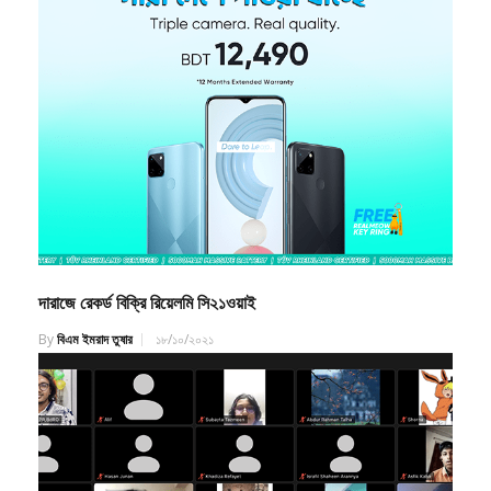
দারাজে রেকর্ড বিক্রি রিয়েলমি সি২১ওয়াই
By
বিএম ইমরাদ তুষার
১৮/১০/২০২১