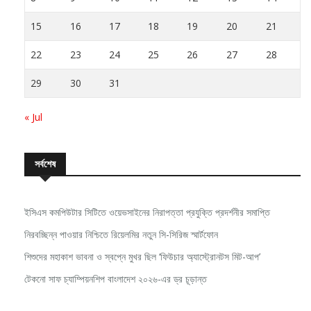
15
16
17
18
19
20
21
22
23
24
25
26
27
28
29
30
31
« Jul
সর্বশেষ
ইসিএস কমপিউটার সিটিতে ওয়েভসাইনের নিরাপত্তা প্রযুক্তি প্রদর্শনীর সমাপ্তি
নিরবচ্ছিন্ন পাওয়ার নিশ্চিতে রিয়েলমির নতুন সি-সিরিজ স্মার্টফোন
শিশুদের মহাকাশ ভাবনা ও স্বপ্নে মুখর ছিল ‘ফিউচার অ্যাস্ট্রোনটস মিট-আপ’
টেকনো সাফ চ্যাম্পিয়নশিপ বাংলাদেশ ২০২৬-এর ড্র চূড়ান্ত