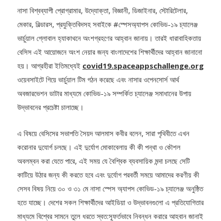
নাসা বিশ্বব্যাপী প্রোগ্রামার, উদ্যোক্তা, বিজ্ঞানী, ডিজাইনার, স্টোরিটেলার,
মেকার, বিল্ডারস, প্রযুক্তিবিদসহ সবাইকে #স্পেসঅ্যাপস কোভিড-১৯ চ্যালেঞ্জ
ভার্চুয়াল গ্লোবাল হ্যাকাথনে অংশগ্রহণের আহ্বান জানায়। তারই ধারাবাহিকতায়
বেসিস এই আয়োজনে অংশ নেয়ার জন্য বাংলাদেশের শিক্ষার্থীদের আহ্বান জানানো
হয়। আগ্রহীরা ইতিমধ্যেই
covid19.spaceappschallenge.org
ওয়েবসাইটে গিয়ে ভার্চুয়াল টিম গঠন করেছে এবং নাসার ওপেনসোর্স আর্থ
অবজারভেশন ডাটার মাধ্যমে কোভিড-১৯ সম্পর্কিত চ্যালেঞ্জ সমাধানের উপায়
উদ্ভাবনের প্রচেষ্টা চালাচ্ছে।
এ বিষয়ে বেসিসের সভাপতি সৈয়দ আলমাস কবীর বলেন, সারা পৃথিবীতে এখন
করোনার দুযোর্গ চলছে। এই দুর্যোগ মোকাবেলায় কী কী পন্থা ও কৌশল
অবলম্বন করা যেতে পারে, এই সময় যে বৈশ্বিক ব্যবসায়িক মন্দা চলছে সেটি
কাটিয়ে উঠার জন্য কী করতে হবে এবং দুর্যোগ পরবর্তী সময়ে আমাদের করণীয় কী
সেসব বিষয় নিয়ে ৩০ ও ৩১ মে নাসা স্পেস অ্যাপস কোভিড-১৯ চ্যালেঞ্জ অনুষ্ঠিত
হতে যাচ্ছে। দেশের সকল শিক্ষার্থীদের আইডিয়া ও উদ্ভাবনগুলো এ প্রতিযোগিতার
মাধ্যমে বিশ্বের সামনে তুলে ধরতে স্বত:স্ফূর্তভাবে নিবন্ধন করারে আহবান জানাই
।আমাদের মেধাবী শিক্ষার্থীরা তাদের নতুন নতুন কৌশল ও উদ্ভাবনের মাধ্যমে