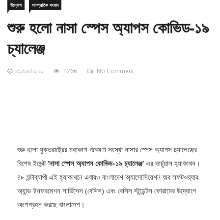
শুরু হলো নাসা স্পেস অ্যাপস কোভিড-১৯
চ্যালেঞ্জ
৩০/০৫/২০২০
1266
No Comment
শুরু হলো যুক্তরাষ্ট্রের মহাকাশ গবেষণা সংস্থা নাসার স্পেস অ্যাপস চ্যালেঞ্জের
বিশেষ ইভেন্ট
‘নাসা স্পেস অ্যাপস কোভিড-১৯ চ্যালেঞ্জ’
এর ভার্চুয়াল হ্যাকাথন।
৪৮ ঘন্টাব্যাপী এই হ্যাকাথনে এবারও বাংলাদেশ অ্যাসোসিয়েশন অব সফটওয়্যার
অ্যান্ড ইনফরমেশন সার্ভিসেস (বেসিস) এবং বেসিস স্টুডেন্টস ফোরামের উদ্যোগে
অংশগ্রহন করছে বাংলাদেশ।