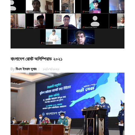
বাংলাদেশ রোবট অলিম্পিয়াড ২০২১
By
বিএম ইমরাদ তুষার
১২/০৭/২০২১