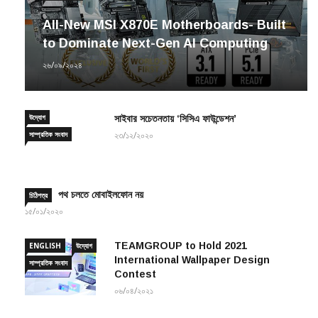
All-New MSI X870E Motherboards- Built
to Dominate Next-Gen AI Computing
২৬/০৯/২০২৪
উদ্যোগ
সাইবার সচেতনতায় ‘সিসিএ ফাউন্ডেশন’
সাম্প্রতিক সংবাদ
২৩/১২/২০২০
পথ চলতে মোবাইলফোন নয়
চিঠিপত্র
১৫/০১/২০২০
TEAMGROUP to Hold 2021
ENGLISH
উদ্যোগ
International Wallpaper Design
সাম্প্রতিক সংবাদ
Contest
০৬/০৪/২০২১