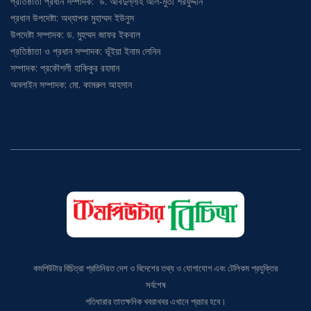
প্রধান উপদেষ্টা: অধ্যাপক মুহাম্মদ ইউনুস
উপদেষ্টা সম্পাদক: ড. মুহম্মদ জাফর ইকবাল
প্রতিষ্ঠাতা ও প্রধান সম্পাদক: ভূঁইয়া ইনাম লেনিন
সম্পাদক: প্রকৌশলী হাকিকুর রহমান
অনলাইন সম্পাদক: মো. কামরুল আহসান
কমপিউটার বিচিত্রা প্রতিনিয়ত দেশ ও বিদেশের তথ্য ও যোগাযোগ এবং টেলিকম প্রযুক্তির
সর্বশেষ
গতিধারার তাতক্ষনিক খবরাখবর এখানে প্রচার হবে।
ঠিকানা: বাড়ি# ৯, ব্লক # বি, এভিনিউ# ১, মিরপুর-১০, ঢাকা-১২১৬;