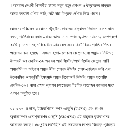
আমরা কতোটা এগিয়ে আছি,সেটি সারা বিশ্বকে দেখিয়ে দিতে পারবে।
বেসিসের পরিচালক ও বেসিস স্টুডেন্টস ফোরামের আহ্বায়ক দিদারুল আলম সানি
বলেন, প্রতিবারের ন্যায় এবারও আমরা নাসা স্পেস অ্যাপস চ্যালেঞ্জে অংশগ্রহণ
করছি। চলমান মহামারিকে বিবেচনায় রেখে এবার চারটি বিষয়ে প্রতিযোগিতার
আয়োজন করা হয়েছে। এগুলো হলো- লোকাল রেসপন্স/চেঞ্জ অ্যান্ড সলিউশন;
ইমপ্যাক্ট অব কোভিড-১৯ অন দ্য আর্থ সিস্টেম/আর্থ সিস্টেম রেসপন্স; লার্নি
অ্যাবাউট দ্য ভাইরাস অ্যান্ড ইটস স্প্রেড ইউজিং স্পেস-বেইজড ডাটা এবং
ইকোনমিক অপরচুনিটি ইমপ্যাক্ট অ্যান্ড রিকোভারি ডিউরিং অ্যান্ড ফলোয়িং
কোভিড-১৯। নাসা স্পেস অ্যাপস চ্যালেঞ্জের নিয়মিত আয়োজন বরাররের মতো
এবারও অনুষ্টিত হবে।
৩০ ও ৩১ মে নাসা, ইউরোপিয়ান স্পেস এজেন্সি (ইএসএ) এবং জাপান
অ্যারোস্পেস এক্সপ্লোরেশন এজেন্সি (জেএএক্সএ) এই ভার্চুয়াল হ্যাকাথনের
আয়োজন করছে। ৪৮ ঘন্টার বিরতিহীন এই আয়োজনে বিশ্বের বিভিন্ন প্রান্তের
অংশগ্রহণকারীরা তার উদ্ভাবনকে উপস্থাপন করবে। এবারের চ্যালেঞ্জের মধ্যে