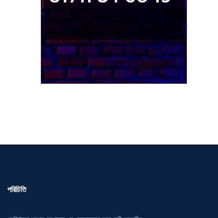
পরিচিতি
প্রতিষ্ঠাতা প্রধান সম্পাদক: ড. আবদুল্লাহ আল-মুতী শরফুদ্দীন